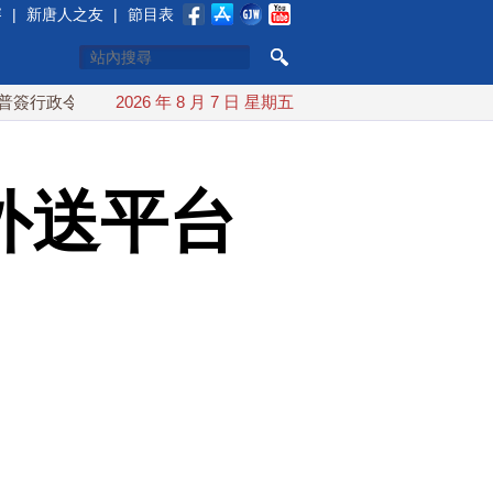
賽
|
新唐人之友
|
節目表
 對多晶矽課15%關稅
2026 年 8 月 7 日 星期五
日本氣象廳緊盯白海豚颱風 台灣最快
外送平台