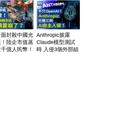
全面封殺中國光
Anthropic披露
組！陸企市值蒸
Claude模型測試
逾千億人民幣！
時 入侵3個外部組
資料中心供應鏈
織
牌？台灣喜迎轉
！成關鍵樞紐？
#財經新聞
260805 (三)