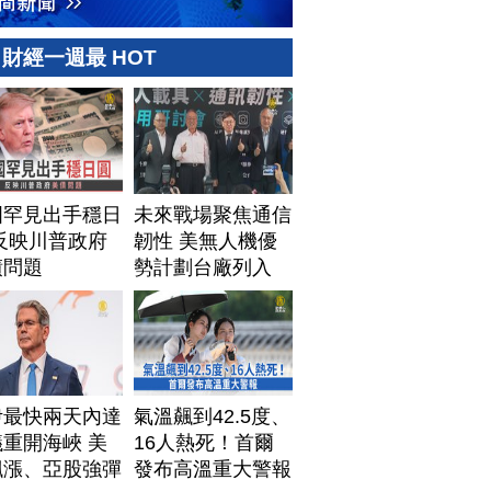
財經一週最 HOT
國罕見出手穩日
未來戰場聚焦通信
反映川普政府
韌性 美無人機優
債問題
勢計劃台廠列入
伊最快兩天內達
氣溫飆到42.5度、
重開海峽 美
16人熱死！首爾
飆漲、亞股強彈
發布高溫重大警報