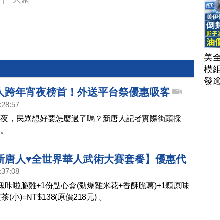
美
模
發
人跨年宵夜榜首！外送平台祭優惠吸客
AI
洗
:28:57
單
年夜，民眾想好要怎麼過了嗎？新唐人記者實際街頭採
｜
解。
│20
新唐人♥全世界華人武術大賽套餐】優惠代
:37:08
塊咔啦脆雞+1份點心盒(勁爆雞米花+香酥脆薯)+1顆原味
(小)=NT$138(原價218元) 。