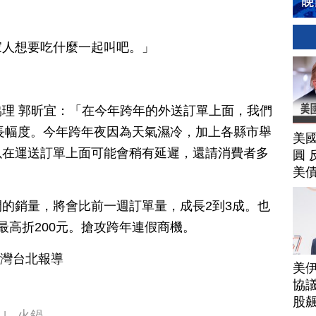
家人想要吃什麼一起叫吧。」
理 郭昕宜：「在今年跨年的外送訂單上面，我們
成長幅度。今年跨年夜因為天氣濕冷，加上各縣市舉
美
以在運送訂單上面可能會稍有延遲，還請消費者多
圓 
美
的銷量，將會比前一週訂單量，成長2到3成。也
最高折200元。搶攻跨年連假商機。
台灣台北報導
美
協議
股
火鍋
|