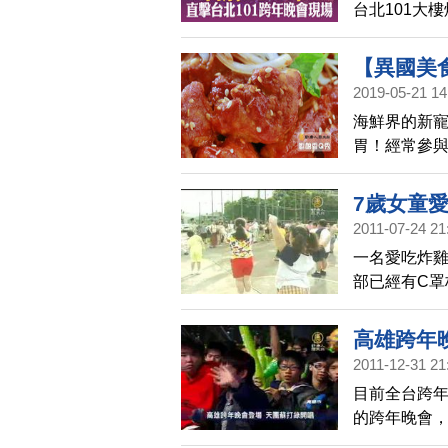
台北101大
國際衛星訊
等候，晚會
【異國美
2019-05-21 14
Q秀(498)
海鮮界的新
胃！經常參
海鮮的超級
食好夥伴！
7歲女童
炸雞的美食
2011-07-24 21
一名愛吃炸雞
部已經有C
期食用炸雞
高雄跨年
2011-12-31 21
目前全台跨
的跨年晚會
上看到現場