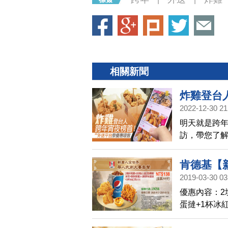
相關新聞
炸雞登台
2022-12-30 21
明天就是跨
訪，帶您了
肯德基【
2019-03-30 03
碼19056
優惠內容：2
蛋撻+1杯冰紅茶