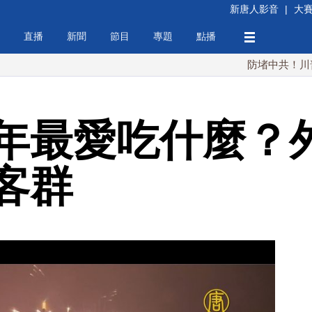
新唐人影音
|
大
直播
新聞
節目
專題
點播
防堵中共！川普簽行政令
年最愛吃什麼？
客群