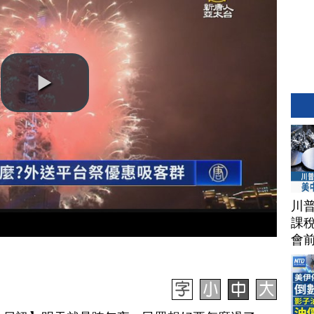
川
課稅
會