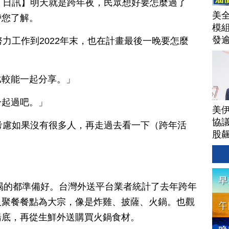
月 30 日訊】明天就是跨年夜，民眾想好要怎麼過了
美
帶您了解。
模
發
努力工作到2022年末，也在計畫最後一晚要怎麼
AI
洗
單
比較能一起分享。」
｜
│20
一起過吧。」
美
協議
考慮如果沒有很多人，再走過去看一下（跨年活
股
」
的喝的都準備好。台灣外送平台業者統計了去年跨年
人聚餐餐點為大宗，像是炸雞、披薩、火鍋。也觀
湯底，再從生鮮外送購買火鍋食材。