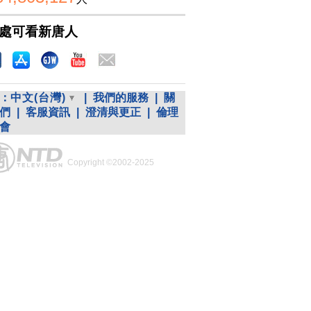
處可看新唐人
：
中文(台灣)
|
我們的服務
|
關
們
|
客服資訊
|
澄清與更正
|
倫理
會
Copyright ©2002-2025