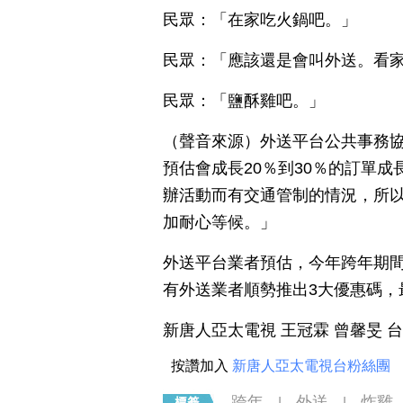
民眾：「在家吃火鍋吧。」
民眾：「應該還是會叫外送。看
民眾：「鹽酥雞吧。」
（聲音來源）外送平台公共事務協
預估會成長20％到30％的訂單
辦活動而有交通管制的情況，所
加耐心等候。」
外送平台業者預估，今年跨年期間
有外送業者順勢推出3大優惠碼，
新唐人亞太電視 王冠霖 曾馨旻 
按讚加入
新唐人亞太電視台粉絲團
跨年
外送
炸雞
|
|