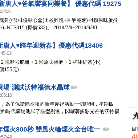
新唐人♥爸氣饗宴同樂餐】 優惠代碼 19275
:22:21
塊雞(桶)+1份點心盒(上校雞塊+香酥脆薯)+4顆原味蛋撻
NT$315 (原價533)。 2019/7/9~2019/9/30
唐人♥跨年迎新春】優惠代碼18406
:45:02
2 塊咔啦脆雞 + 1 顆原味蛋撻 + 1 杯冰紅茶(小)
原價155元)
廣場 測試沃特福德水晶球
:06:10
約，為了保證除夕夜的新年慶祝活動一切順利，星期四
紐約時代廣場測試了晶瑩剔透，閃耀著多彩光芒的沃特福
年煙火800秒 雙風火輪煙火全台唯一
目
4
:57:42