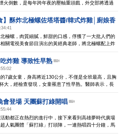
樓煙火倒數，是每年跨年夜的壓軸重頭戲，外交部將透過
號向全球轉播。今天從下午三點開放入場，不少民眾排隊
從七點開始，帶您直擊北市的跨年現場。
食】酥炸北極螺佐塔塔醬/韓式炸雞│廚娘香
:34:41
寵北極螺，肉質細膩，鮮甜的口感，俘獲了一大批人們的
與相關電視美食節目演出的黃經典老師，將北極螺配上炸
麻吉清爽微酸美味的塔塔醬，酥炸北極螺佐塔塔醬真是美
甜甜辣辣香酥多汁口味很多的韓式炸雞，作法簡單，韓式
愛吃炸雞 導致性早熟
好風味飄香啊！
:55:02
的7歲女童，身高將近130公分，不僅是全班最高，且胸
罩杯大，經檢查發現，女童罹患了性早熟。醫師表示，長
等油炸食品，可能增加性早熟罹病的機率。
晚會登場 天團蘇打綠開唱
:55:44
年活動都正在熱烈的進行中，接下來看到高雄夢時代廣場
，超人氣團體「蘇打綠」打頭陣，一連熱唱四十分鐘，馬
的精采畫面。