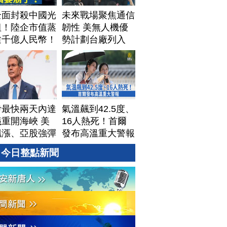
全面封殺中國光
未來戰場聚焦通信
組！陸企市值蒸
韌性 美無人機優
逾千億人民幣！
勢計劃台廠列入
資料中心供應鏈
牌？台灣喜迎轉
！成關鍵樞紐？
#財經新聞
260805 (三)
伊最快兩天內達
氣溫飆到42.5度、
重開海峽 美
16人熱死！首爾
飆漲、亞股強彈
發布高溫重大警報
今日整點新聞