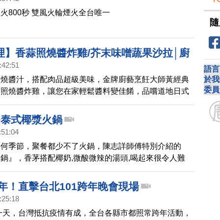
火800秒 雙風火輪煙火全台唯一
隨
理】香蒜照燒醬炸雞/芥末味噌蔬果沙拉│廚
:42:51
57)
語言
於我
照燒醬汁，搭配肉品超級美味，金牌廚藝烹飪大師黃經典
委員
蒜照燒醬炸雞，讓您在家輕鬆醬料變佳餚，品嚐道地日式
醬油米酒是1:1，另因味醂不宜烹煮太久，所以照燒醬是
糖，增加黏稠性及香氣，而且照燒醬冷凍得宜，因還是液
~泰式椰漿火鍋
存三至五年。芥末味噌蔬果沙拉，不用複雜的調味就很可
:51:04
是像泡茶一樣用泡的，10公克柴魚用200CC煮開的水沖
任何季節，聚餐都少不了火鍋，陳志詳師傅特別介紹的
一二分鐘味道就出來了。濃郁味道讓人食指大動！
鍋』，香茅搭配椰奶,微酸微辣的湯頭,喝起來很令人難
1年！直擊台北101跨年晚會現場
:25:18
後一天，台灣抵抗疫情有成，全台各縣市都照常跨年活動，