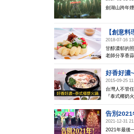
劍湖山跨年煙
【創意料
2018-07-16 13
娘香Q秀(4
甘醇濃郁的
老師分享香
風味！他表示
加傳統麥芽
好香好濃
體，可以保
2015-09-25 11
口！柴魚高湯
台灣人不管
泡，通常泡
『泰式椰奶火
忘!
告別202
2021-12-31 21
2021年最