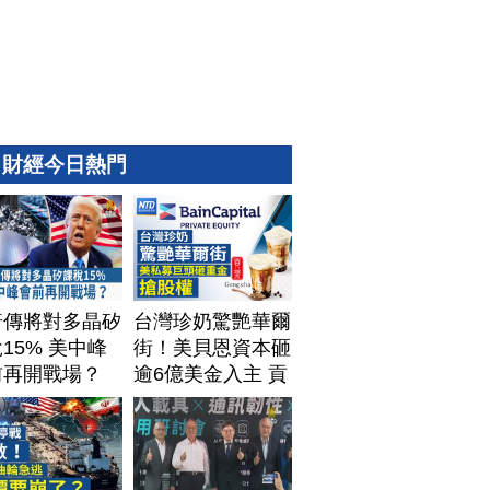
財經今日熱門
普傳將對多晶矽
台灣珍奶驚艷華爾
15% 美中峰
街！美貝恩資本砸
前再開戰場？
逾6億美金入主 貢
茶拓國際版圖加速
攻美？｜#財經新
聞｜
20260806(四)