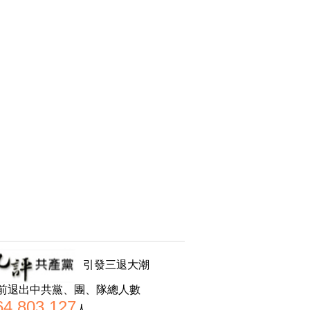
引發三退大潮
前退出中共黨、團、隊總人數
64,803,127
人