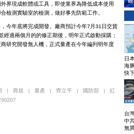
到外界現成軟體或工具，即使業界為降低成本使用
聯合檢測實驗室的檢測，做好事先防範工作。
，今年底將完成開發。廠商預計今年7月31日交貨
並經過兩個月的的修正期後，明年正式啟動採購；
廠商研究開發無人機，正式量產在今年編列明年度
日
海豚
快
用
商規
量產
齊立平
國防部
紅
|
|
|
|
|
230207
台
中
無