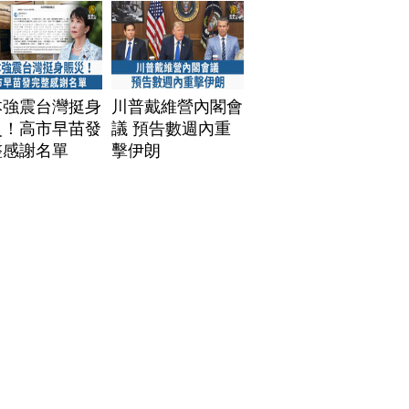
本強震台灣挺身
川普戴維營內閣會
災！高市早苗發
議 預告數週內重
整感謝名單
擊伊朗