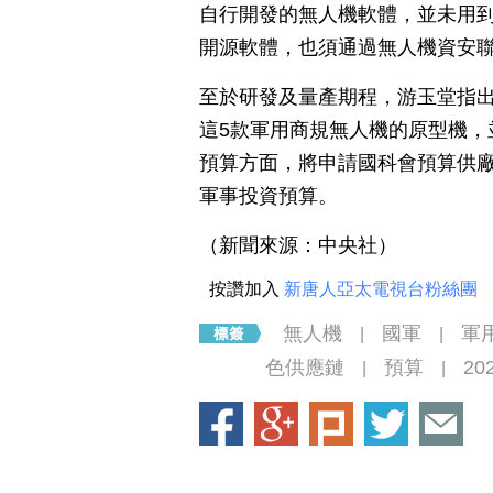
自行開發的無人機軟體，並未用
開源軟體，也須通過無人機資安
至於研發及量產期程，游玉堂指出
這5款軍用商規無人機的原型機，
預算方面，將申請國科會預算供
軍事投資預算。
（新聞來源：中央社）
按讚加入
新唐人亞太電視台粉絲團
無人機
國軍
軍
|
|
色供應鏈
預算
20
|
|