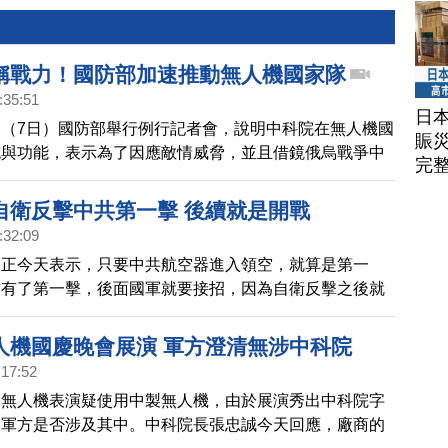
稱戰力！國防部加速推動無人機國家隊
:35:51
日
（7日）國防部舉行例行記者會，說明中科院在無人機國
賑
色與功能，表示為了因應敵情威脅，並且借鏡俄烏戰爭中
完
用經驗，要建構台灣無人機國家隊，目前正加速推動各型
及生產。
自衛反擊中共第一擊 後續就是開戰
:32:09
國正今天表示，只要中共航空器進入領空，就算是第一
方有了第一擊，後面國軍就要接招，因為自衛反擊之後就
人機國慶晚會展演 軍方澄清無涉中科院
:17:52
會無人機表演疑使用中製無人機，由於展演秀出中科院字
切軍方是否涉及其中。中科院長張忠誠今天回應，廠商的