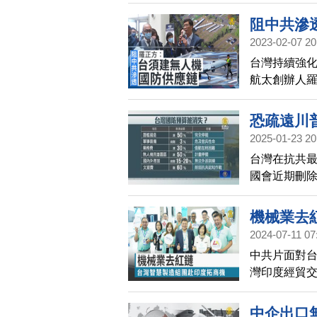
無人機、技
零件。
阻中共滲
2023-02-07 20
台灣持續強
航太創辦人
色供應鏈受到
內，建立無
恐疏遠川
2025-01-23 20
台灣在抗共
國會近期刪除
達10億新台
警，恐怕會
機械業去
2024-07-11 07
中共片面對台
灣印度經貿
機、紡織機等
地公、私部
中企出口