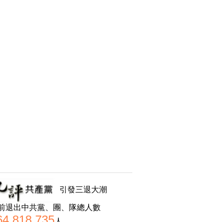
引發三退大潮
前退出中共黨、團、隊總人數
64,818,735
人