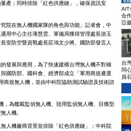
動量產；同時排除「紅色供應鏈」，確保資訊安
AI
合作
亞
研究院在無人機國家隊的角色與功能」記者會，中
民通用中心主任薄慧雲、軍備局獲得管理處長游玉
次長室防空暨資戰處長莊鴻文少將、國防部發言人
台灣
機的發展與應用，為了快速建構台灣無人機不對稱
同心
，與國防部、國科會、經濟部成立「軍用商規遴選
員
用商規無人機，並由中科院協助測試驗證及技術諮
機，為艦載監偵無人機、陸用監偵無人機、目獲型
型無人機。
規無人機廠商背景並排除「紅色供應鏈」；中科院