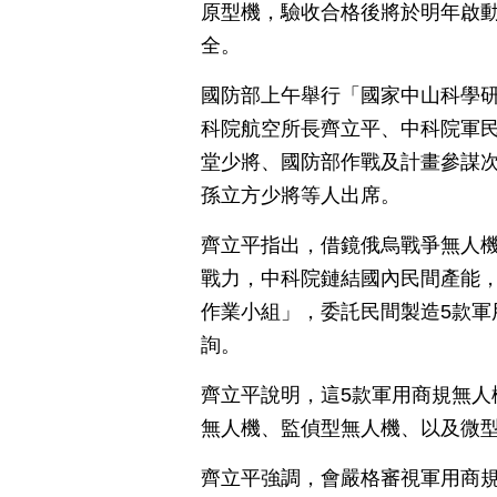
原型機，驗收合格後將於明年啟
全。
國防部上午舉行「國家中山科學
科院航空所長齊立平、中科院軍
堂少將、國防部作戰及計畫參謀
孫立方少將等人出席。
齊立平指出，借鏡俄烏戰爭無人
戰力，中科院鏈結國內民間產能
作業小組」，委託民間製造5款軍
詢。
齊立平說明，這5款軍用商規無人
無人機、監偵型無人機、以及微
齊立平強調，會嚴格審視軍用商