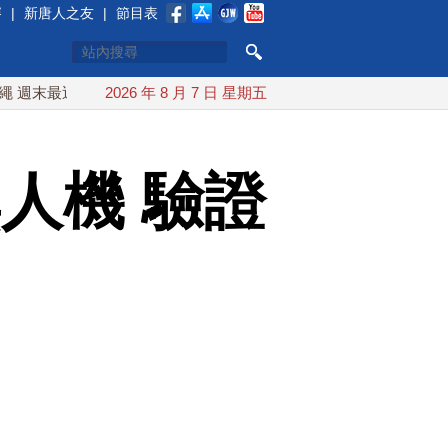
賽
|
新唐人之友
|
節目表
近台灣 10日登陸浙江
2026 年 8 月 7 日 星期五
川普預透露美伊談判進展 美彈藥充足再
人機 驗證