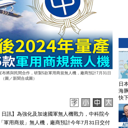
宣布將與民間合作，研製5款軍用商規無人機，廠商預計7月31日
。（圖／新聞合成圖）
日
海豚
快
月 07 日訊】為強化及加速國軍無人機戰力，中科院今
「軍用商規」無人機，廠商預計今年7月31日交付