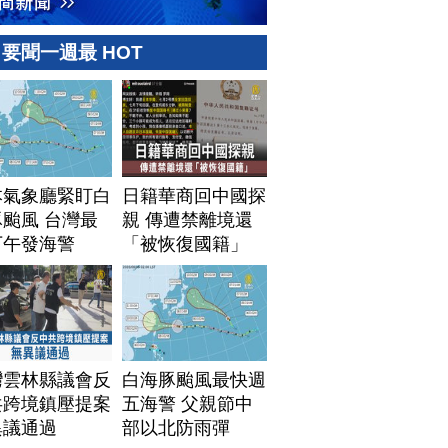
要聞一週最 HOT
本氣象廳緊盯白
日籍華商回中國探
颱風 台灣最
親 傳遭禁離境還
下午發海警
「被恢復國籍」
灣雲林縣議會反
白海豚颱風最快週
共跨境鎮壓提案
五海警 父親節中
異議通過
部以北防雨彈