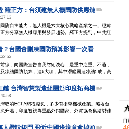
術均與中科院無關，也會嚴格把關軍規無人機不涉及中製
透 羅正方：台須建無人機國防供應鏈
:27:13
化國防自主能力，無人機是六大核心戰略產業之一。經緯
羅正方分享無人機應用與發展趨勢。羅正方提到，中共紅
國際嚴格審視，要斷絕紅色供應鏈，台灣有必要在5年
人機國防供應鏈。
普？台國會刪凍國防預算影響一次看
:32:53
最前線，向國際宣告自我防衛決心，是重中之重。不過，
及凍結國防預算，達6大項，其中潛艦國造凍結5成，高
幣。無人機研發部署，同樣凍結5成，引起國際媒體示
與川普漸行漸遠。
紅鏈 台灣智慧製造組團赴印度拓商機
:40:58
灣取消ECFA關稅減免，多少有衝擊機械產業。隨著台
交流升溫，印度被視為重點外銷國家。外貿協會集結製鞋
13家上中下游供應鏈，赴印度參加台灣形象展；吸引當
目
門參觀，洽談合作機會。
4
無人機設後門 飛近中國邊境竟會掉頭