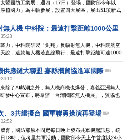
太暨國防工業展，週四（17日）登場，國防部今年以
厚植國力」為主軸參展，設置四大展區，展出51項新式
1A2T戰車、海馬士多管火箭外，也展示國防自主研發實
合作成果。
無人機 中科院：最遠打擊距離1000公里
:35:23
稱戰力，中科院研製「劍翔」反輻射無人機，中科院航空
天說，這款無人機若直線飛行，最遠打擊距離可達1000
速更可達500到600公里左右。
機供應鏈大聯盟 嘉縣攜貿協進軍國際
:34:10
來除了AI熱潮之外，無人機商機也爆發，嘉義亞洲無人
用研發中心宣布，將舉辦「台灣國際無人機展」，貿協也
台灣無人機企業與國際合作。
架次、3共艦擾台 國軍聯勇操演再登場
:02:52
事威脅，國防部原本固定每日晚上發布共軍機艦訊息，統
日18時，但考量共軍活動，國防部今天上午首度以24小