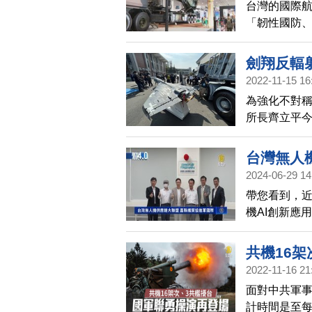
台灣的國際航
「韌性國防、
裝備。除了M
力，及台美
劍翔反輻射
2022-11-15 16
為強化不對
所長齊立平今
公里，俯衝時
台灣無人
2024-06-29 14
帶您看到，近
機AI創新應
將全力推動
共機16
2022-11-16 21
面對中共軍
計時間是至每