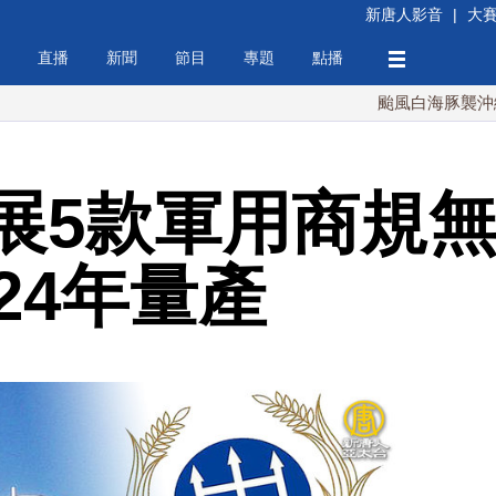
新唐人影音
|
大
直播
新聞
節目
專題
點播
颱風白海豚襲沖繩 週末最
展5款軍用商規無
24年量產