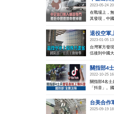
2023-05-24 20
在戰場上，
其發現，中
自動調轉離
退役空軍
2023-01-05 13
台灣軍方發
伍後到中國
役海空軍軍
回七人，其中
關指部4
此，國防部
2022-10-25 16
關指部4名士
「抖音」。
示，國軍對資
台美合作
2025-09-19 18