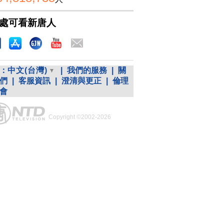
處可看新唐人
：
中文(台灣)
|
我們的服務
|
關
們
|
客服資訊
|
澄清與更正
|
倫理
會
Copyright ©2002-2026