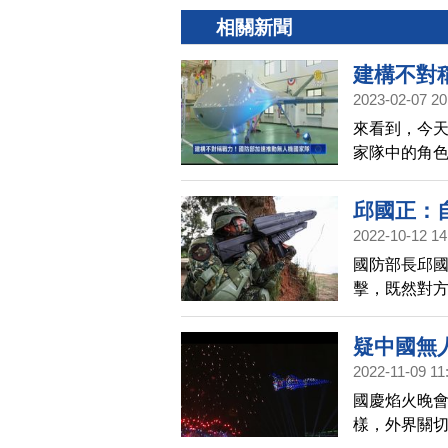
相關新聞
建構不對
2023-02-07 20
來看到，今天
家隊中的角
無人機的運
無人機研發
邱國正：
2022-10-12 14
國防部長邱
擊，既然對
是開戰。
疑中國無
2022-11-09 11
國慶焰火晚
樣，外界關