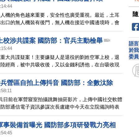
:14:44
隨
無人機的角色越來重要，安全性也廣受重視。最近，土耳
國出口的無人機裝有後門，無人機在接近中國邊境時，會
開。
上校涉共諜案 國防部：官兵主動檢舉
語言
:15:44
於我
委員
現重大共諜疑案！主要嫌疑人是退役的劉姓空軍上校，退
大陸經商，被中共吸收後，又以金錢利誘他，在台吸收現
官。週二高雄檢方兵分多路，前往海空軍營區搜索，共帶
劉姓空軍上校等4人遭聲押獲准，另外3名少校交保。對
士兵營區自拍上傳抖音 國防部：全數汰除
做出回應。
:58:11
兵日前在軍營寢室拍攝跳舞抽菸影片，上傳中國社交軟體
國防部通信電子資訊參謀次長盧建中今天在立院備詢時表
安管理採零容忍態度，這4人已全遭汰除。
軍事裝備首曝光 國防部多項研發戰力亮相
:54:45