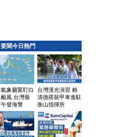
要聞今日熱門
本氣象廳緊盯白
台灣漢光演習 賴
颱風 台灣最
清德搭裝甲車進駐
下午發海警
衡山指揮所