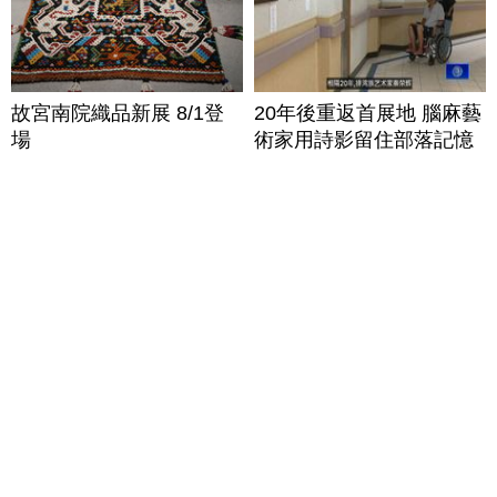
故宮南院織品新展 8/1登
20年後重返首展地 腦麻藝
場
術家用詩影留住部落記憶