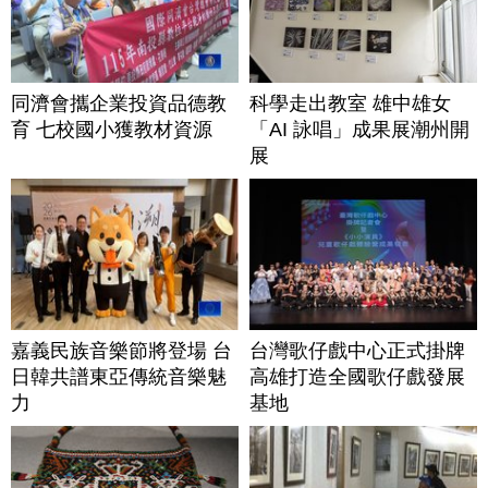
同濟會攜企業投資品德教
科學走出教室 雄中雄女
育 七校國小獲教材資源
「AI 詠唱」成果展潮州開
展
嘉義民族音樂節將登場 台
台灣歌仔戲中心正式掛牌
日韓共譜東亞傳統音樂魅
高雄打造全國歌仔戲發展
力
基地