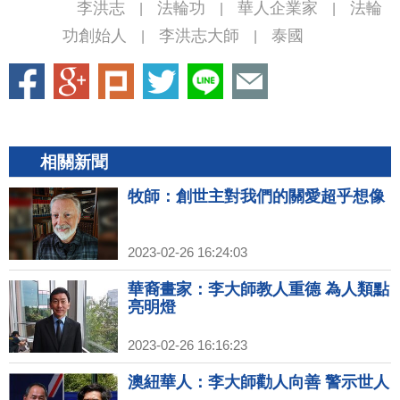
李洪志
法輪功
華人企業家
法輪
|
|
|
功創始人
李洪志大師
泰國
|
|
相關新聞
牧師：創世主對我們的關愛超乎想像
2023-02-26 16:24:03
華裔畫家：李大師教人重德 為人類點
亮明燈
2023-02-26 16:16:23
澳紐華人：李大師勸人向善 警示世人