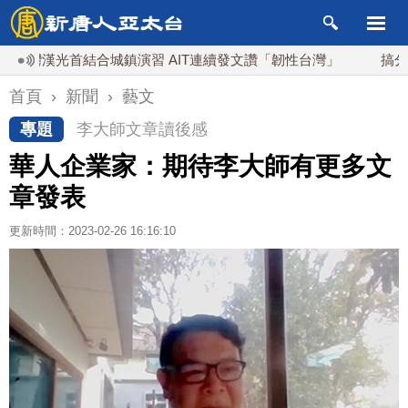
漢光首結合城鎮演習 AIT連續發文讚「韌性台灣」
搞分化？美
首頁
›
新聞
›
藝文
專題
李大師文章讀後感
華人企業家：期待李大師有更多文
章發表
更新時間：2023-02-26 16:16:10