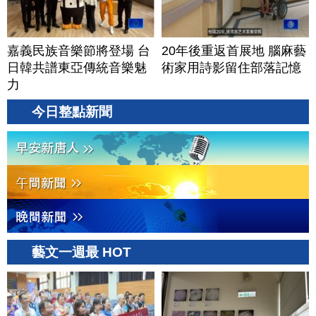
嘉義民族音樂節將登場 台
20年後重返首展地 腦麻藝
日韓共譜東亞傳統音樂魅
術家用詩影留住部落記憶
力
今日整點新聞
藝文一週最 HOT