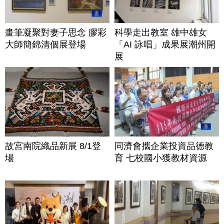
畫筆凝聚對妻子思念 膠彩
科學走出教室 雄中雄女
大師簡錦清個展登場
「AI 詠唱」成果展潮州開
展
故宮南院織品新展 8/1登
同濟會攜企業投資品德教
場
育 七校國小獲教材資源