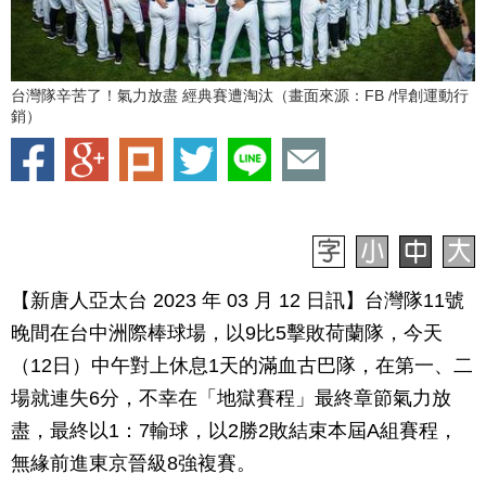
台灣隊辛苦了！氣力放盡 經典賽遭淘汰（畫面來源：FB /悍創運動行
銷）
【新唐人亞太台 2023 年 03 月 12 日訊】台灣隊11號
晚間在台中洲際棒球場，以9比5擊敗荷蘭隊，今天
（12日）中午對上休息1天的滿血古巴隊，在第一、二
場就連失6分，不幸在「地獄賽程」最終章節氣力放
盡，最終以1：7輸球，以2勝2敗結束本屆A組賽程，
無緣前進東京晉級
8強
複賽。