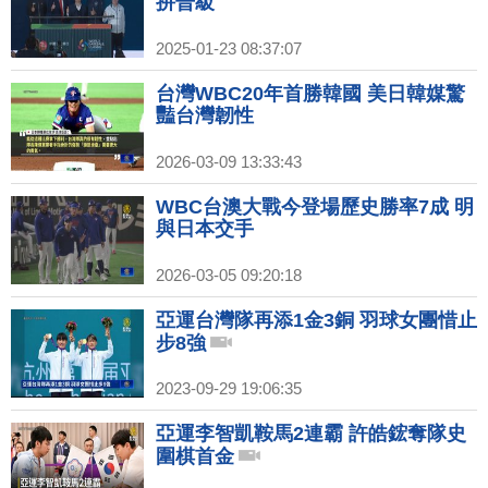
拚晉級
2025-01-23 08:37:07
台灣WBC20年首勝韓國 美日韓媒驚
豔台灣韌性
2026-03-09 13:33:43
WBC台澳大戰今登場歷史勝率7成 明
與日本交手
2026-03-05 09:20:18
亞運台灣隊再添1金3銅 羽球女團惜止
步8強
2023-09-29 19:06:35
亞運李智凱鞍馬2連霸 許皓鋐奪隊史
圍棋首金