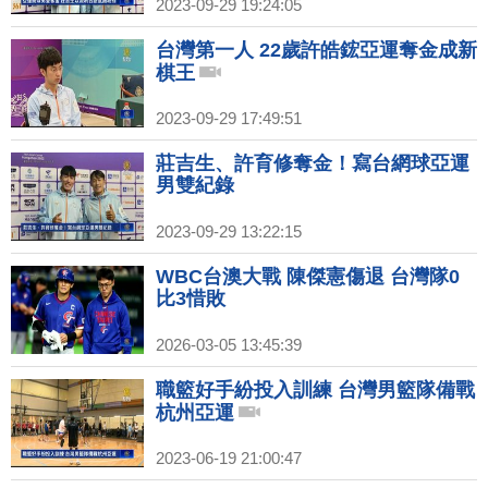
2023-09-29 19:24:05
台灣第一人 22歲許皓鋐亞運奪金成新
棋王
2023-09-29 17:49:51
莊吉生、許育修奪金！寫台網球亞運
男雙紀錄
2023-09-29 13:22:15
WBC台澳大戰 陳傑憲傷退 台灣隊0
比3惜敗
2026-03-05 13:45:39
職籃好手紛投入訓練 台灣男籃隊備戰
杭州亞運
2023-06-19 21:00:47