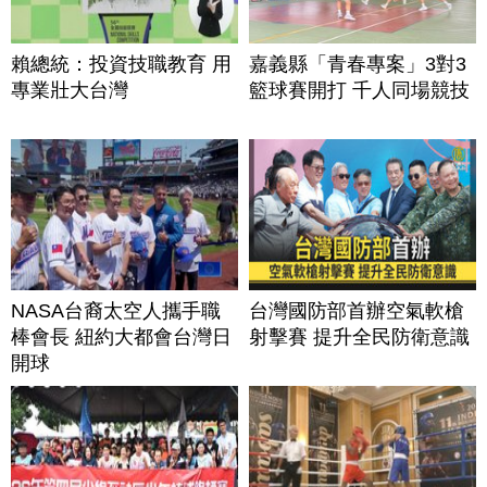
賴總統：投資技職教育 用
嘉義縣「青春專案」3對3
專業壯大台灣
籃球賽開打 千人同場競技
NASA台裔太空人攜手職
台灣國防部首辦空氣軟槍
棒會長 紐約大都會台灣日
射擊賽 提升全民防衛意識
開球