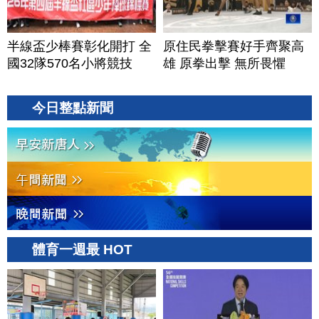
半線盃少棒賽彰化開打 全
原住民拳擊賽好手齊聚高
國32隊570名小將競技
雄 原拳出擊 無所畏懼
今日整點新聞
體育一週最 HOT