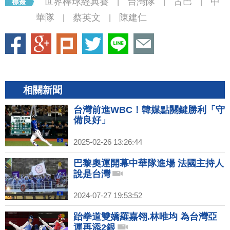
世界棒球經典賽
台灣隊
古巴
中
|
|
|
華隊
蔡英文
陳建仁
|
|
相關新聞
台灣前進WBC！韓媒點關鍵勝利「守
備良好」
2025-02-26 13:26:44
巴黎奧運開幕中華隊進場 法國主持人
說是台灣
2024-07-27 19:53:52
跆拳道雙嬌羅嘉翎.林唯均 為台灣亞
運再添2銀