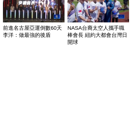
前進名古屋亞運倒數60天
NASA台裔太空人攜手職
李洋：做最強的後盾
棒會長 紐約大都會台灣日
開球