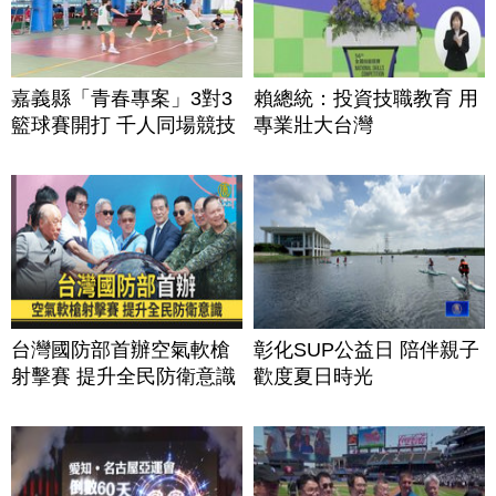
嘉義縣「青春專案」3對3
賴總統：投資技職教育 用
籃球賽開打 千人同場競技
專業壯大台灣
台灣國防部首辦空氣軟槍
彰化SUP公益日 陪伴親子
射擊賽 提升全民防衛意識
歡度夏日時光