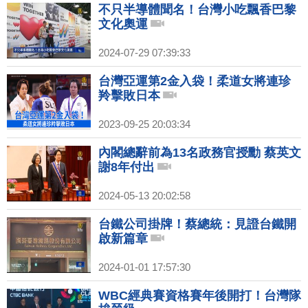
不只半導體聞名！台灣小吃飄香巴黎
文化奧運
2024-07-29 07:39:33
台灣亞運第2金入袋！柔道女將連珍
羚擊敗日本
2023-09-25 20:03:34
內閣總辭前為13名政務官授勳 蔡英文
謝8年付出
2024-05-13 20:02:58
台鐵公司掛牌！蔡總統：見證台鐵開
啟新篇章
2024-01-01 17:57:30
WBC經典賽資格賽年後開打！台灣隊