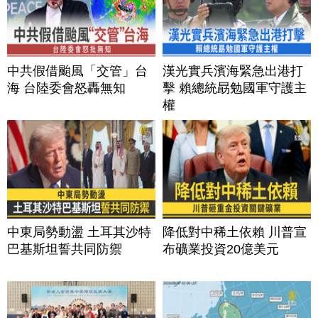
中共假借颱風「交管」台
漢光實兵濱海緊急出港打
海 台陸委會怒轟無知
擊 賴總統勗勉國軍守護主
權
中東局勢動盪 土耳其沙特
降低對中稀土依賴 川普宣
巴基斯坦誓共同防禦
布礦業投資20億美元