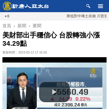
降低對中稀土依賴 川普宣布礦業
首頁
›
新聞
›
要聞
美財部出手穩信心 台股轉強小漲
34.29點
更新時間：2023-03-13 17:16:55