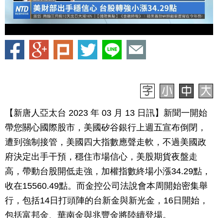
【新唐人亞太台 2023 年 03 月 13 日訊】新聞一開始
帶您關心國際股市，美國矽谷銀行上週五宣布倒閉，
遭到強制接管，美國四大指數應聲走軟，不過美國政
府決定出手干預，穩住市場信心，美股期貨夜盤走
高，帶動台股開低走強，加權指數終場小漲34.29點，
收在15560.49點。而金控公司法說會本周開始密集舉
行，包括14日打頭陣的台新金與新光金，16日開始，
包括富邦金、華南金與兆豐金將陸續登場。