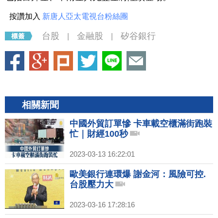
按讚加入
新唐人亞太電視台粉絲團
台股
金融股
矽谷銀行
|
|
相關新聞
中國外貿訂單慘 卡車載空櫃滿街跑裝
忙｜財經100秒
2023-03-13 16:22:01
歐美銀行連環爆 謝金河：風險可控.
台股壓力大
2023-03-16 17:28:16