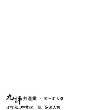
引發三退大潮
目前退出中共黨、團、隊總人數