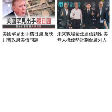
美國罕見出手穩日圓 反映
未來戰場聚焦通信韌性 美
川普政府美債問題
無人機優勢計劃台廠列入