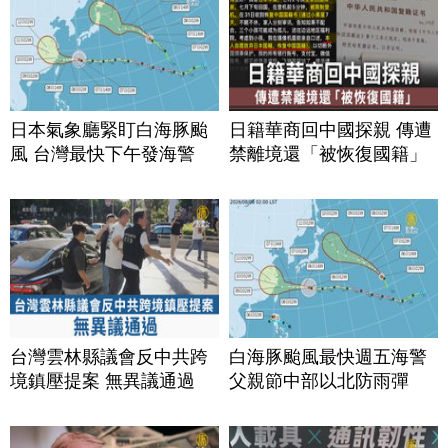
日本氣象廳緊盯白海豚颱
日籍華商回中國探親 傳遭
風 台灣最快下午發海警
禁離境還「被恢復國籍」
台灣雲林縣議會反中共跨
白海豚颱風最快週五海警
境鎮壓提案 無異議通過
父親節中部以北防雨彈