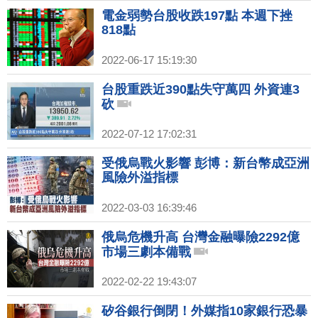
電金弱勢台股收跌197點 本週下挫
818點
2022-06-17 15:19:30
台股重跌近390點失守萬四 外資連3
砍
2022-07-12 17:02:31
受俄烏戰火影響 彭博：新台幣成亞洲
風險外溢指標
2022-03-03 16:39:46
俄烏危機升高 台灣金融曝險2292億
市場三劇本備戰
2022-02-22 19:43:07
矽谷銀行倒閉！外媒指10家銀行恐暴