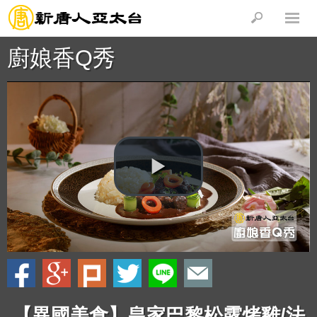
廚娘香Q秀
【異國美食】皇家巴黎松露烤雞/法