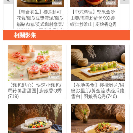
【輕食養生】櫛瓜起司
【中式料理】堅果金沙
【中
花卷/櫛瓜豆漿濃湯/櫛瓜
山藥/海皇粉絲煲/XO醬
紙包
鹹豬肉卷/英式鄉村燉菜/
蝦仁炒淮山│廚娘香Q秀
麵│
滴雞精鮭魚豆腐蒸蛋│廚
(728)
相關影集
娘香Q秀(727)
【麵包點心】快速小麵包/
【在地美食】檸檬雞片/椒
馬鈴薯甜甜圈│廚娘香Q秀
鹽炒里肌/黃金流沙絲瓜鑲
(719)
雪白│廚娘香Q秀(746)