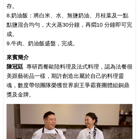
存。
8.奶油飯：將白米、水、無鹽奶油、月桂葉及一點
點鹽混合均勻，大火蒸30分鐘，再燜10 分鐘即可完
成。
9.牛肉、奶油飯盛盤，完成。
來賓簡介
陳冠廷
專研西餐歐陸料理及法式料理，認為法餐很
美跟藝術品一樣，期許創造出屬於自己的料理靈
魂，數度帶領團隊榮獲世界廚王爭霸賽團體組銅鼎
獎及金牌。