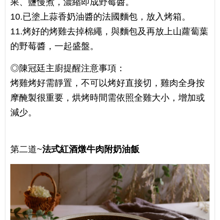
果、鹽慢煮，濃縮即成野莓醬。
10.已塗上蒜香奶油醬的法國麵包，放入烤箱。
11.烤好的烤雞去掉棉繩，與麵包及再放上山蘿蔔葉
的野莓醬，一起盛盤。
◎陳冠廷主廚提醒注意事項：
烤雞烤好需靜置，不可以烤好直接切，雞肉全身按
摩醃製很重要，烘烤時間需依照全雞大小，增加或
減少。
第二道~
法式紅酒燉牛肉附奶油飯