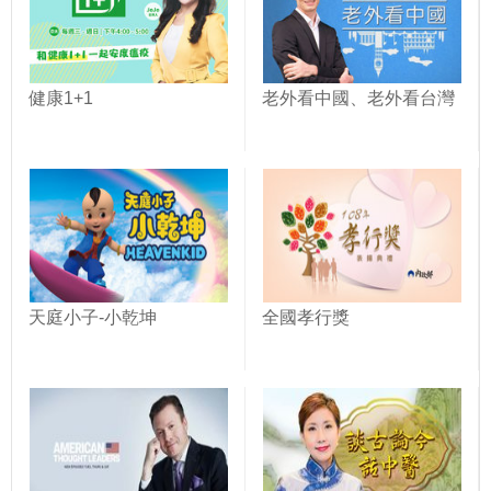
健康1+1
老外看中國、老外看台灣
天庭小子-小乾坤
全國孝行獎