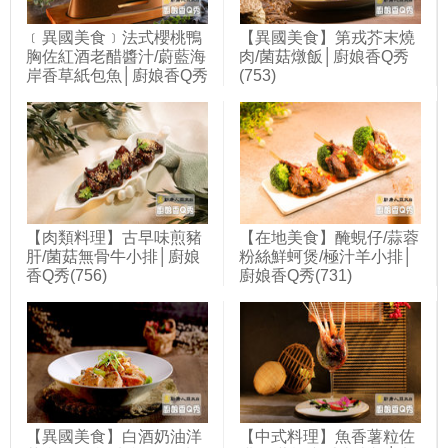
﹝異國美食﹞法式櫻桃鴨
【異國美食】第戎芥末燒
胸佐紅酒老醋醬汁/蔚藍海
肉/菌菇燉飯│廚娘香Q秀
岸香草紙包魚│廚娘香Q秀
(753)
(748)
【肉類料理】古早味煎豬
【在地美食】醃蜆仔/蒜蓉
肝/菌菇無骨牛小排│廚娘
粉絲鮮蚵煲/極汁羊小排│
香Q秀(756)
廚娘香Q秀(731)
【異國美食】白酒奶油洋
【中式料理】魚香薯粒佐