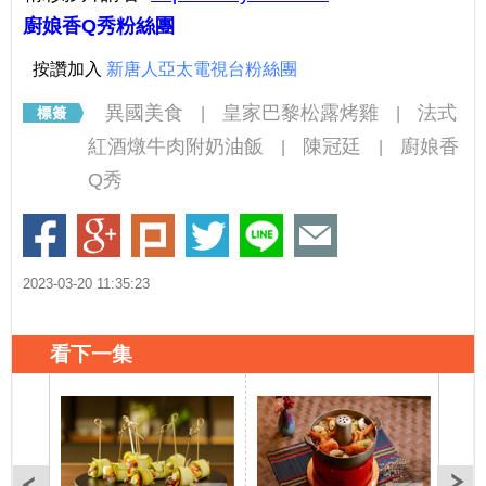
廚娘香Q秀粉絲團
按讚加入
新唐人亞太電視台粉絲團
異國美食
皇家巴黎松露烤雞
法式
|
|
紅酒燉牛肉附奶油飯
陳冠廷
廚娘香
|
|
Q秀
2023-03-20 11:35:23
看下一集