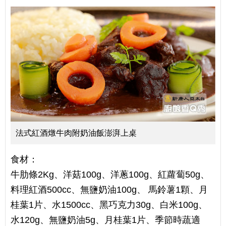
法式紅酒燉牛肉附奶油飯澎湃上桌
食材：
牛肋條2Kg、洋菇100g、洋蔥100g、紅蘿蔔50g、
料理紅酒500cc、無鹽奶油100g、 馬鈴薯1顆、月
桂葉1片、水1500cc、黑巧克力30g、白米100g、
水120g、無鹽奶油5g、月桂葉1片、季節時蔬適