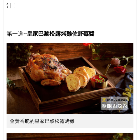
汁！
第一道~
皇家巴黎松露烤雞佐野莓醬
金黃香脆的皇家巴黎松露烤雞