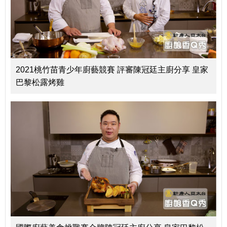
2021桃竹苗青少年廚藝競賽 評審陳冠廷主廚分享 皇家
巴黎松露烤雞