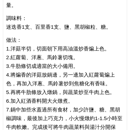
量。
調味料：
迷迭香1支、百里香1支、鹽、黑胡椒粒、糖。
做法：
1.洋菇半切，切面朝下用高油溫炒香煸上色。
2.紅蘿蔔、洋蔥、馬鈴薯切塊。
3.牛肋條切成適當的大小備用。
4.將煸香的洋菇放鍋邊，另一邊加入紅蘿蔔煸上
色，再加入洋蔥、馬鈴薯炒到焦糖化有香味。
5.再將牛肋條放入燉鍋，與蔬菜炒至牛肉上色。
6.加入紅酒香料開大火燉煮。
7.鍋中加些水蓋過所有食材，加少許鹽、糖、黑胡
椒調味，最後加上巧克力，小火慢燉約1-1.5小時至
牛肉軟嫩。完成後可將牛肉蔬菜料與湯汁分開保