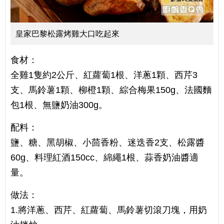
皇家巴黎松露烤雞大口吃起來
食材：
全雞1隻約2公斤、紅蘿蔔1根、洋蔥1顆、西芹3
支、馬鈴薯1顆、柳橙1顆、綜合梅果150g、法國麵
包1根、無鹽奶油300g。
配料：
鹽、糖、黑胡椒、小茴香粉、迷迭香2支、松露醬
60g、料理紅酒150cc、綿繩1根、蒜香奶油醬適
量。
做法：
1.將洋蔥、西芹、紅蘿蔔、馬鈴薯切滾刀塊，用奶