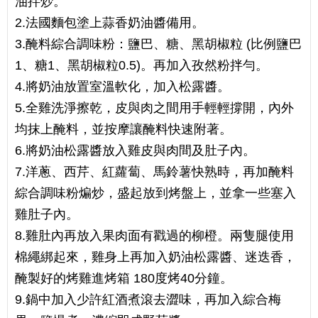
油拌炒。
2.法國麵包塗上蒜香奶油醬備用。
3.醃料綜合調味粉：鹽巴、糖、黑胡椒粒 (比例鹽巴
1、糖1、黑胡椒粒0.5)。再加入孜然粉拌勻。
4.將奶油放置室溫軟化，加入松露醬。
5.全雞洗淨擦乾，皮與肉之間用手輕輕撐開，內外
均抹上醃料，並按摩讓醃料快速附著。
6.將奶油松露醬放入雞皮與肉間及肚子內。
7.洋蔥、西芹、紅蘿蔔、馬鈴薯快熟時，再加醃料
綜合調味粉煸炒，盛起放到烤盤上，並拿一些塞入
雞肚子內。
8.雞肚內再放入果肉面有戳過的柳橙。兩隻腿使用
棉繩綁起來，雞身上再加入奶油松露醬、迷迭香，
醃製好的烤雞進烤箱 180度烤40分鐘。
9.鍋中加入少許紅酒煮滾去澀味，再加入綜合梅