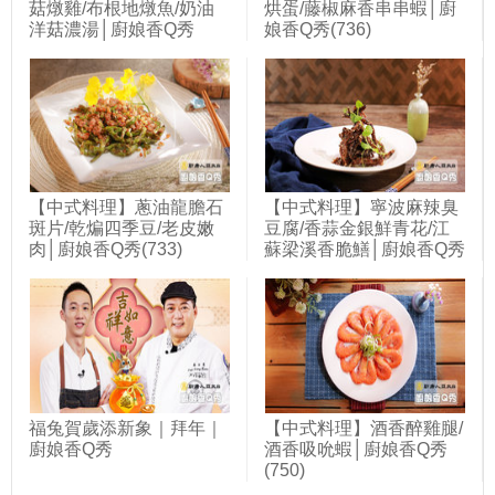
菇燉雞/布根地燉魚/奶油
烘蛋/藤椒麻香串串蝦│廚
洋菇濃湯│廚娘香Q秀
娘香Q秀(736)
(720)
【中式料理】蔥油龍膽石
【中式料理】寧波麻辣臭
斑片/乾煸四季豆/老皮嫩
豆腐/香蒜金銀鮮青花/江
肉│廚娘香Q秀(733)
蘇梁溪香脆鱔│廚娘香Q秀
(742)
福兔賀歲添新象｜拜年｜
【中式料理】酒香醉雞腿/
廚娘香Q秀
酒香吸吮蝦│廚娘香Q秀
(750)