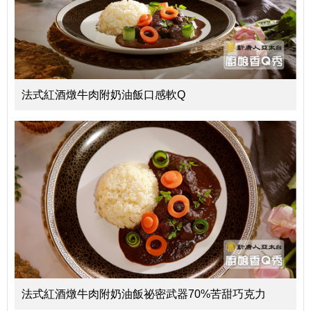
法式紅酒燉牛肉附奶油飯口感軟Q
法式紅酒燉牛肉附奶油飯祕密武器70%苦甜巧克力