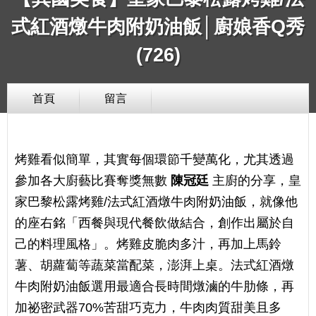
式紅酒燉牛肉附奶油飯│廚娘香Q秀
(726)
首頁
留言
烤雞看似簡單，其實每個環節千變萬化，尤其透過
參加各大廚藝比賽奪獎無數
陳冠廷
主廚的分享，皇
家巴黎松露烤雞/法式紅酒燉牛肉附奶油飯，就像他
的座右銘「西餐與現代餐飲做結合，創作出屬於自
己的料理風格」。烤雞皮脆肉多汁，再加上馬鈴
薯、胡蘿蔔等蔬菜當配菜，澎湃上桌。法式紅酒燉
牛肉附奶油飯選用最適合長時間燉滷的牛肋條，再
加祕密武器70%苦甜巧克力，牛肉肉質甜美且多