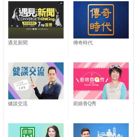
遇見新聞
傳奇時代
健談交流
廚娘香Q秀