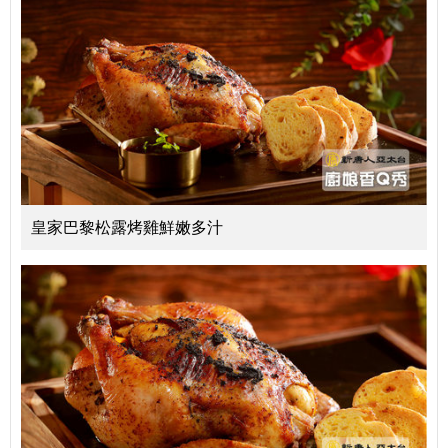
皇家巴黎松露烤雞鮮嫩多汁