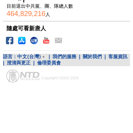
目前退出中共黨、團、隊總人數
464,829,216
人
隨處可看新唐人
語言：
中文(台灣)
|
我們的服務
|
關於我們
|
客服資訊
|
澄清與更正
|
倫理委員會
Copyright ©2002-2026