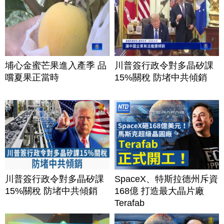
埔心金蜜芒果進入產季 品
川普簽行政令對多晶矽課
嚐夏果正當時
15%關稅 防堵中共傾銷
川普簽行政令對多晶矽課
SpaceX、特斯拉德州斥資
15%關稅 防堵中共傾銷
168億 打造最大晶片廠
Terafab