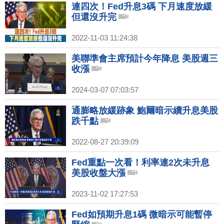
連四次！Fed升息3碼 下月速度放緩
但還沒升完
2022-11-03 11:24:38
美聯準會主席預計今年降息 美股週三
收漲
2024-03-07 07:03:57
通膨略放緩跡象 鮑爾暗示續升息美股
跌千點
2022-08-27 20:39:09
Fed重點一次看！利率連2次未升息
美股收盤大漲
2023-11-02 17:27:53
Fed如預期升息1碼 微暗示可能暫停