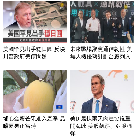
美國罕見出手穩日圓 反映
未來戰場聚焦通信韌性 美
川普政府美債問題
無人機優勢計劃台廠列入
埔心金蜜芒果進入產季 品
美伊最快兩天內達協議重
嚐夏果正當時
開海峽 美股飆漲、亞股強
彈