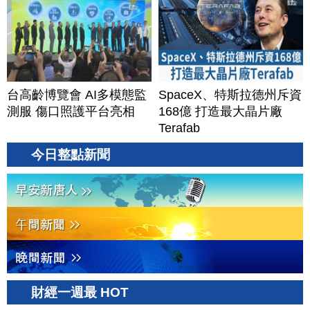
台高齡博覽會 AI多模態監
SpaceX、特斯拉德州斥資
測服 傷口照護平台亮相
168億 打造最大晶片廠
Terafab
今日整點新聞
財經一週最 HOT