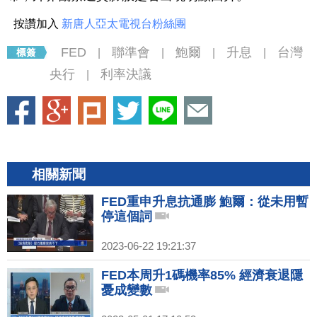
按讚加入
新唐人亞太電視台粉絲團
FED
聯準會
鮑爾
升息
台灣
|
|
|
|
央行
利率決議
|
相關新聞
FED重申升息抗通膨 鮑爾：從未用暫
停這個詞
2023-06-22 19:21:37
FED本周升1碼機率85% 經濟衰退隱
憂成變數