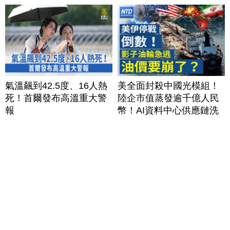
氣溫飆到42.5度、16人熱
美全面封殺中國光模組！
死！首爾發布高溫重大警
陸企市值蒸發逾千億人民
報
幣！AI資料中心供應鏈洗
牌？台灣喜迎轉單！成關
鍵樞紐？｜#財經新聞
│20260805 (三)