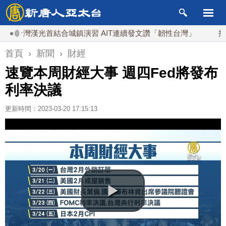
台灣漢光首結合城鎮演習 AIT連續發文讚「韌性台灣」
搞分化
首頁
›
新聞
›
財經
速覽本周財經大事 週四Fed將發布
利率決議
更新時間：2023-03-20 17:15:13