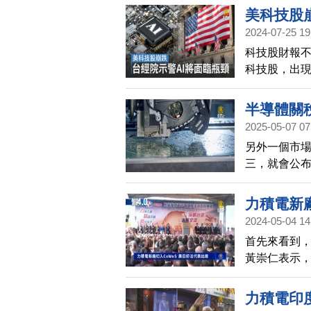
美科技股
2024-07-25 19
科技股財報不
科技股，出現
台經院學者孫
波動。
半導體關
2025-05-07 07
另外一個市
三，就會公
意見書，期
力積電新廠
2024-05-04 14
首先來看到
黃崇仁表示
在當天的記
度、日本、
力積電印