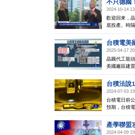
不只德國
2024-10-14 13
歡迎回來，晶
底投產。時隔
透露，台積
台積電美
2025-04-17 20
晶圓代工龍
美國廠區建置
占比，宣告
資傳聞，魏
台積法說1
2024-07-03 19
台積電日前公
預期，台積
人圈聚焦四大
價。
產學聯盟
2024-04-09 19