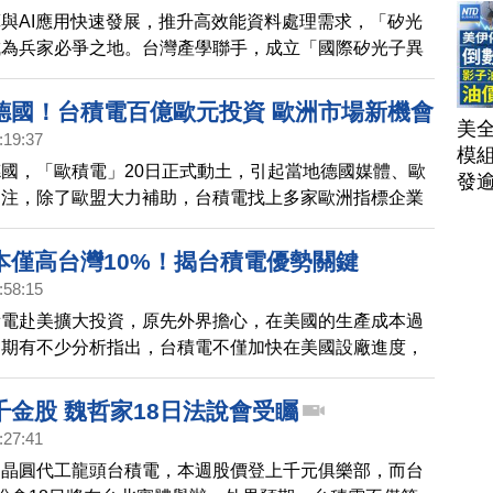
與AI應用快速發展，推升高效能資料處理需求，「矽光
成為兵家必爭之地。台灣產學聯手，成立「國際矽光子異
」，期盼加速矽光子應用，進一步鞏固台灣半導體領先地
德國！台積電百億歐元投資 歐洲市場新機會
美
:19:37
模
國，「歐積電」20日正式動土，引起當地德國媒體、歐
發
關注，除了歐盟大力補助，台積電找上多家歐洲指標企業
AI
業界預測，德國建廠的進度會比美國順利，也將帶動台積
洗
市場。薩克森邦總理在接受新唐人訪問時也說明，邀請台
本僅高台灣10%！揭台積電優勢關鍵
單
重要性。
｜
:58:15
│20
積電赴美擴大投資，原先外界擔心，在美國的生產成本過
近期有不少分析指出，台積電不僅加快在美國設廠進度，
會高出太多；專家剖析其中的關鍵優勢。
千金股 魏哲家18日法說會受矚
:27:41
，晶圓代工龍頭台積電，本週股價登上千元俱樂部，而台