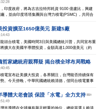
:32:28
，印度政府，將為古吉拉特邦耗資 9100 億盧比，興建
圓廠，並由印度塔塔集團與台灣力積電(PSMC) ，共同合
投資擴至1650億美元 新建5廠
:14:43
龍頭台積電，美國時間3日與美國總統川普，共同宣布重
將擴大在美國半導體投資，金額高達1,000億美元（約
幣），不僅包含產能擴大，也將涵蓋先進封裝廠，台積電聲
將支持美國五大客戶，並完善美國AI供應鏈。
魏哲家總統府親釋疑 揭台積全球布局戰略
:40:45
台積電宣布赴美擴大投資，各界關注，台灣能否持續保有
優勢。今天傍晚，中華民國總統賴清德，偕同台積電董事
在總統府召開記者會，首度對外說明，台積電全球布局計
半導體大老會談 保證「水電」全力支持
:51:49
台灣半導體在全球擁有舉足輕重的地位，總統當選人賴清