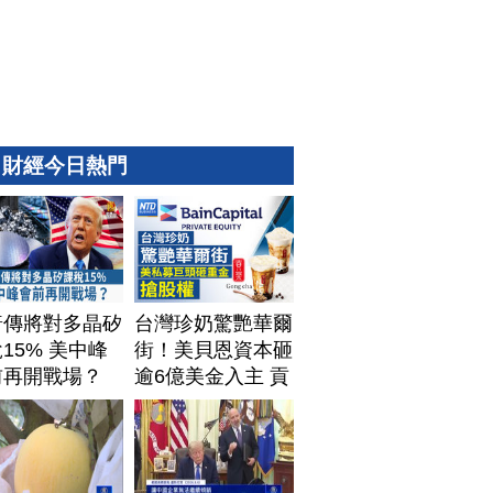
財經今日熱門
普傳將對多晶矽
台灣珍奶驚艷華爾
15% 美中峰
街！美貝恩資本砸
前再開戰場？
逾6億美金入主 貢
茶拓國際版圖加速
攻美？｜#財經新
聞｜
20260806(四)