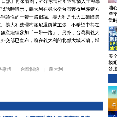
月 20 日訊】再來看到，外媒彭博社引述知情人士報導
埔
下談話時暗示，義大利在尋求從台灣獲得半導體方
產季
共爭議性的一帶一路倡議。義大利是七大工業國集
當
家。義大利總理梅洛尼選前就主張，不希望中共在
，無意繼續參加「一帶一路」。另外，台灣與義大
週外交部已宣布，將在義大利的北部大城米蘭，增
美
模
發
半導體
台歐關係
義大利
|
|
AI
洗
單
｜
│20