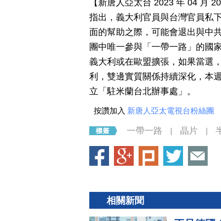
【新唐人亞太台 2023 年 04 
指出，義大利官員與台灣官員私
面的幫助之際，可能會退出與中
團中唯一參與「一帶一路」的國
義大利或在歐盟擴張，如果當選
利，雙邊實質關係持續深化，本
立「駐米蘭台北辦事處」。
按讚加入
新唐人亞太電視台粉絲團
一帶一路
晶片
|
|
相關新聞