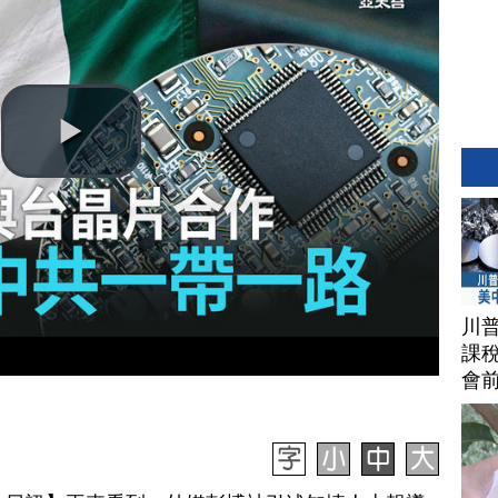
川
課稅
會