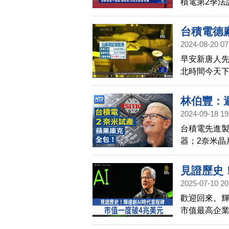
積電第2季法
三季營運樂
台積電德
2024-08-20 07
早安新唐人
北時間今天
賴恩將親自
目。
林伯豐：
2024-09-18 19
煒出招！
台積電先進製
債去年逾7
器；2奈米晶
產65奈米
市場預料，蘋
布中國能自製
見證歷史
下、套刻精度
2025-07-10 20
「可生產8奈
歡迎回來。輝
僅能生產65
市值最高企
步限制對中國
今坐實產業龍