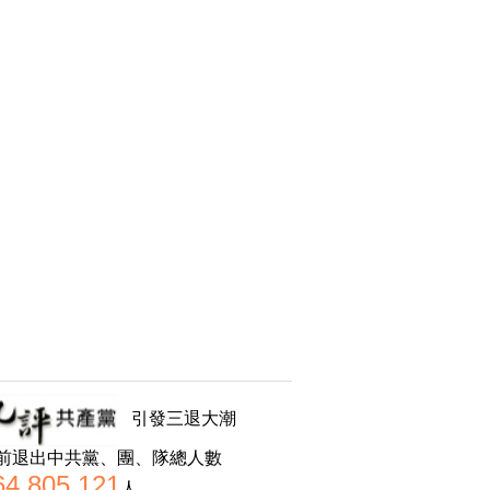
引發三退大潮
前退出中共黨、團、隊總人數
64,805,121
人