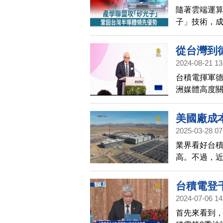
隨著雲端運算
子」技術，
質整合聯盟
位。
從台灣到
2024-08-21 13
台積電揮軍德
洲媒體高度
一同攜手，
電打入歐洲
美國廠成
積電投資的
2025-03-28 07
業界看好台
高。不過，
成本也未必
台積電登
2024-07-06 14
首先來看到