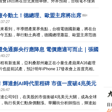
說會18日將在台北實體舉辦。外界預期，台積電不僅第
觀，明年資本支出將進一步上調。
廠今動土！德總理、歐盟主席將出席
:37:27
先來看到，半導體產業界焦點，台積電德國新廠，將在台
下午五點，舉行動土典禮，德國總理蕭茲、歐盟主席范德
出席，彰顯歐洲官方高度重視。未來台德合作，也備受矚
避免通膨央行應降息 電價應適可而止｜張國
:40:27
控告張國華等人違反遺囑涉背信｜中共政府
程有新進展，亞利桑那州廠正在小量生產蘋果A16處理
0兆 專家：債務將連環爆｜中國製DUV生
片也提前試產，預計明年iPhone 17發表會上首度亮相。
晶片扯8奈米 遭打臉
果將包下台積電2奈米的全部產能。 中共工信部日前公
DUV曝光機的相關文件，內容稱分辨率能達65奈米以
！輝達創AI時代里程碑 市值一度破4兆美元
在8奈米以下。許多中國民眾高喊突破美國封鎖，中國
:26:47
米晶片」，卻慘遭中外媒打臉。因為此款DUV曝光機，
達公司9日，在美股的市值衝破4兆美元大關，成為全球
奈米或以下晶片。 美國與日本已接近達成一項協議，進一
業，執行長黃仁勳身價翻漲。華爾街分析師指出，輝達如
目
晶片業的關鍵技術輸出，美方希望11月大選前，
頭，預期這波AI浪潮正要開始。
4