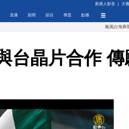
新唐人影音
|
大
直播
新聞
節目
專題
點播
颱風白海豚襲沖繩 週
與台晶片合作 傳