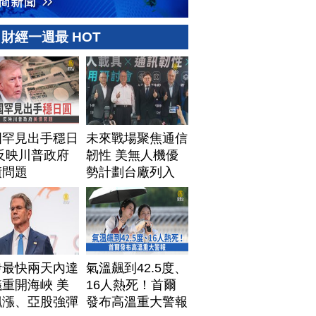
財經一週最 HOT
國罕見出手穩日
未來戰場聚焦通信
反映川普政府
韌性 美無人機優
債問題
勢計劃台廠列入
伊最快兩天內達
氣溫飆到42.5度、
重開海峽 美
16人熱死！首爾
飆漲、亞股強彈
發布高溫重大警報