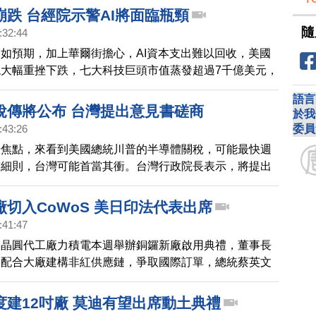
崩跌 台經院示警AI將面臨瓶頸
隨
:32:44
如預期，加上華爾街擔心，AI資本支出難以回收，美國
大幅重挫下跌，七大科技巨頭市值蒸發超過7千億美元，
明德認為，AI產業面臨轉型、撞牆期，金融市場要慎防
語言
稅傳將公布 台灣提出意見書磋商
於我
委員
:43:26
場焦點，來看到美國總統川普的半導體關稅，可能最快週
布細則，台灣可能首當其衝。台灣行政院長表示，將提出
待進行有效磋商。
切入CoWoS 美日印法代表出席
:41:47
，晶圓代工廠力積電本週舉辦銅鑼新廠啟用典禮，董事長
，配合大廠建構非紅供應鏈，爭取國際訂單，總統蔡英文
者會中，讚揚台灣半導體展現強大韌性，包括美國、印
法國駐台代表都出席見證。
度建12吋廠 莫迪有望出席動土典禮