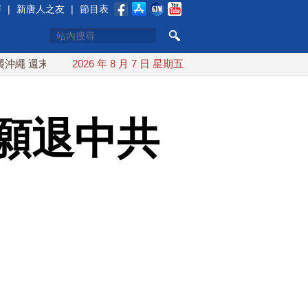
賽
|
新唐人之友
|
節目表
末最近台灣 10日登陸浙江
2026 年 8 月 7 日 星期五
川普預透露美伊談判進展 美彈藥
願退中共