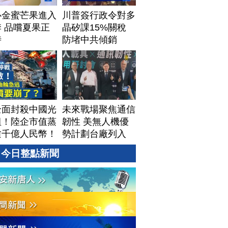
心金蜜芒果進入
川普簽行政令對多
 品嚐夏果正
晶矽課15%關稅
時
防堵中共傾銷
全面封殺中國光
未來戰場聚焦通信
組！陸企市值蒸
韌性 美無人機優
逾千億人民幣！
勢計劃台廠列入
資料中心供應鏈
今日整點新聞
牌？台灣喜迎轉
！成關鍵樞紐？
#財經新聞
260805 (三)