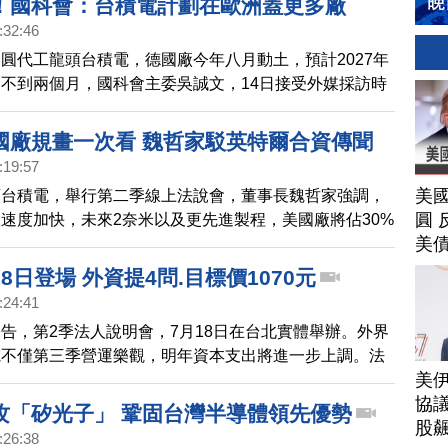
！國科會：台積電計劃在歐洲蓋更多廠
:32:46
圓代工龍頭台積電，德國廠今年八月動土，預計2027年
不到兩個月，國科會主委吳誠文，14日接受外媒採訪時
電正評估在歐洲擴廠。
國廠規畫一次看 魏哲家駁英特爾合資傳聞
:19:57
美
頭台積電，舉行第二季線上法說會，董事長魏哲家強調，
圓 
速度加快，未來2奈米以及更先進製程，美國廠將佔30%
美
未來美國將打造更完整供應鏈生態系，至於與英特爾的合
哲家一一駁斥。
8日登場 外資提4問.目標價1070元
:24:41
告，第2季法人說明會，7月18日在台北實體舉辦。外界
電不僅第三季營運樂觀，明年資本支出將進一步上調。法
美
提問，有外資看好股價走向，開出1070元新台幣的目標
協議
攻「矽光子」 鞏固台灣半導體領先優勢
股
:26:38