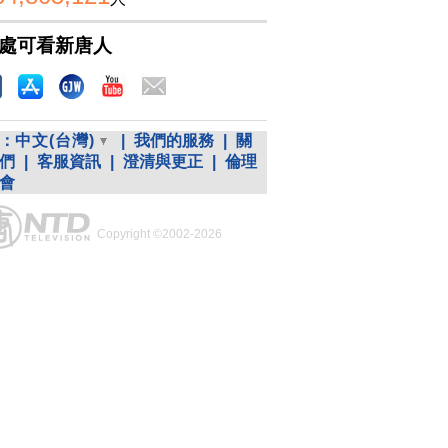
處可看新唐人
：
中文(台灣)
|
我們的服務
|
關
們
|
客服資訊
|
澄清與更正
|
倫理
會
Copyright ©2002-2026