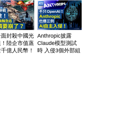
全面封殺中國光
Anthropic披露
組！陸企市值蒸
Claude模型測試
逾千億人民幣！
時 入侵3個外部組
資料中心供應鏈
織
牌？台灣喜迎轉
！成關鍵樞紐？
#財經新聞
260805 (三)