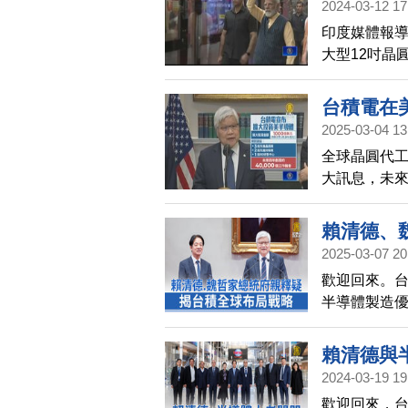
2024-03-12 17
印度媒體報導
大型12吋晶
作建造。
台積電在美
2025-03-04 13
全球晶圓代工
大訊息，未來
3.3兆新台
明，這項投資
賴清德、
2025-03-07 20
歡迎回來。
半導體製造
長魏哲家，
劃。
賴清德與
2024-03-19 19
歡迎回來，