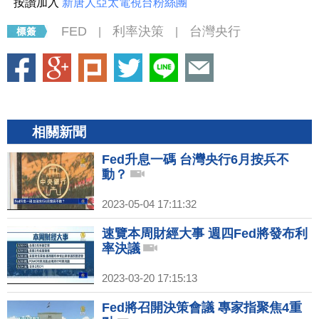
按讚加入
新唐人亞太電視台粉絲團
FED
利率決策
台灣央行
|
|
相關新聞
Fed升息一碼 台灣央行6月按兵不
動？
2023-05-04 17:11:32
速覽本周財經大事 週四Fed將發布利
率決議
2023-03-20 17:15:13
Fed將召開決策會議 專家指聚焦4重