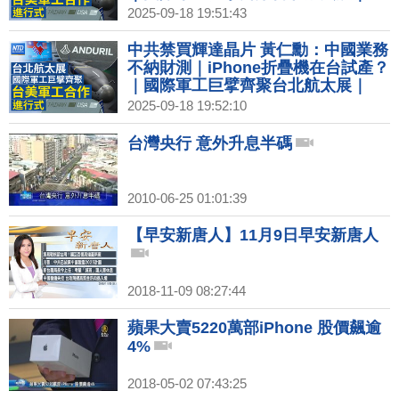
Fed降1碼 暗示今年再降息
2025-09-18 19:51:43
中共禁買輝達晶片 黃仁勳：中國業務
不納財測｜iPhone折疊機在台試產？
｜國際軍工巨擘齊聚台北航太展｜
Fed降1碼 暗示今年再降息
2025-09-18 19:52:10
台灣央行 意外升息半碼
2010-06-25 01:01:39
【早安新唐人】11月9日早安新唐人
2018-11-09 08:27:44
蘋果大賣5220萬部iPhone 股價飆逾
4%
2018-05-02 07:43:25