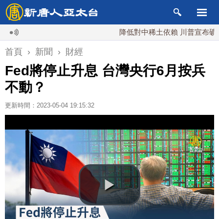
降低對中稀土依賴 川普宣布礦業投資
首頁
›
新聞
›
財經
Fed將停止升息 台灣央行6月按兵
不動？
更新時間：2023-05-04 19:15:32