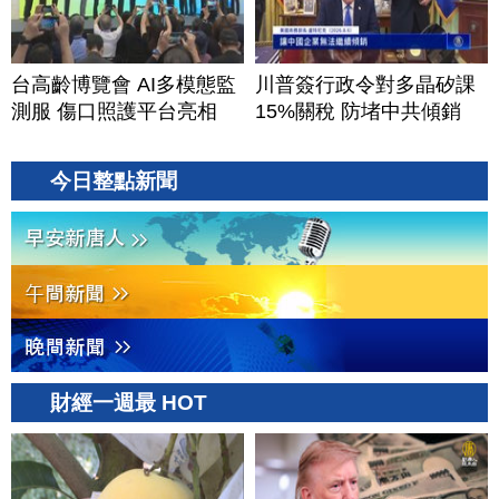
台高齡博覽會 AI多模態監
川普簽行政令對多晶矽課
測服 傷口照護平台亮相
15%關稅 防堵中共傾銷
今日整點新聞
財經一週最 HOT