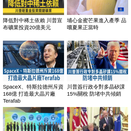
降低對中稀土依賴 川普宣
埔心金蜜芒果進入產季 品
布礦業投資20億美元
嚐夏果正當時
SpaceX、特斯拉德州斥資
川普簽行政令對多晶矽課
168億 打造最大晶片廠
15%關稅 防堵中共傾銷
Terafab