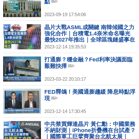
點
2023-09-19 17:54:06
晶片大戰ASML成關鍵 南韓傾國之力
強化合作｜台積電1.4奈米命名曝光
最快2027年推出｜全球區塊鏈盛事在
台灣！｜台灣央行利率連3凍 楊金
2023-12-14 19:35:53
龍：目前沒降息條件
打通膨？穩金融？Fed利率決議面臨
艱難抉擇
2023-03-22 20:10:17
FED釋鴿！美國通膨趨緩 降息時點浮
現
2023-12-14 17:30:45
中共禁買輝達晶片 黃仁勳：中國業務
不納財測｜iPhone折疊機在台試產？
｜國際軍工巨擘齊聚台北航太展｜