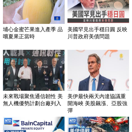
埔心金蜜芒果進入產季 品
美國罕見出手穩日圓 反映
嚐夏果正當時
川普政府美債問題
未來戰場聚焦通信韌性 美
美伊最快兩天內達協議重
無人機優勢計劃台廠列入
開海峽 美股飆漲、亞股強
彈