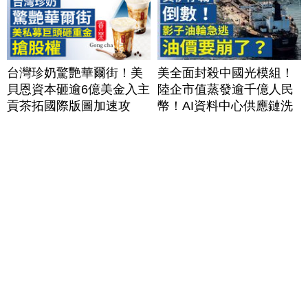
台灣珍奶驚艷華爾街！美
美全面封殺中國光模組！
貝恩資本砸逾6億美金入主
陸企市值蒸發逾千億人民
貢茶拓國際版圖加速攻
幣！AI資料中心供應鏈洗
美？｜#財經新聞｜
牌？台灣喜迎轉單！成關
20260806(四)
鍵樞紐？｜#財經新聞
│20260805 (三)