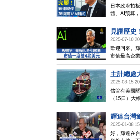
日本政府拍板
美台關稅
體、AI預算
18A搶單
黃金、白銀和
有望突破每盎
見證歷史
致共識，待
2025-07-10 20
貿合作。 外
歡迎回來。輝
的債務方式
市值最高企
今坐實產業龍
主計總處
2025-08-15 20
儘管有美國
（15日）大幅
1.35個百分
興科技應用
輝達台灣總
道。主計總處預
2025-01-08 15
息
好，輝達在