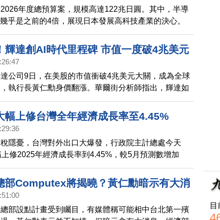
2026年度總預算案，規模高達122兆日圓。其中，半導
談判進度 經貿辦：安排總結會議｜英特爾
，幾乎是之前的4倍，展現日本發展高科技產業的決心。
失敗 台積電仍是輝達最佳夥伴
鉑金價格，接連創高。分析師預估，2026上半年，金價
司5000美元。 美台關稅談判。經貿辦：多項議題，有大
！輝達創AI時代里程碑 市值一度破4兆美元
美方，安排總結會議，雙方盼達貿易協議，開啟下階段經
:26:47
媒點名，多家AI巨頭，正在將AI資本投入，以一種看不到
達公司9日，在美股的市值衝破4兆美元大關，成為全球
，轉移到資產負債表以外，引發正反議論。
業，執行長黃仁勳身價翻漲。華爾街分析師指出，輝達如
頭，預期這波AI浪潮正要開始。
大幅上修台灣全年經濟成長率至4.45%
:29:36
關稅隱憂，台灣對外出口大爆發，行政院主計總處今天
上修2025年經濟成長率到4.45%，較5月預測數增加
點，全年CPI上漲率1.76%。主計總處指出，人工智慧與新
需求強勁，帶動相關出口大幅成長，是經濟成長的重要力
部Computex將揭曉？黃仁勳暗示有大消
測，明年(2026)經濟成長率為2.81%。
:51:00
目
台總部設點計畫受到矚目，有媒體稱可能相中台北第一殯
4