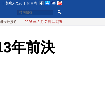
賽
|
新唐人之友
|
節目表
近台灣 最快9日可能登陸中國
2026 年 8 月 7 日 星期五
台灣漢光首結合城鎮演習 AI
13年前決