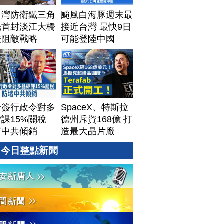
台灣防衛鐵三角
颱風白海豚週末最
光首封淡江大橋
接近台灣 最快9日
證阻敵戰略
可能登陸中國
普簽行政令對多
SpaceX、特斯拉
課15%關稅
德州斥資168億 打
堵中共傾銷
造最大晶片廠
Terafab
今日整點新聞