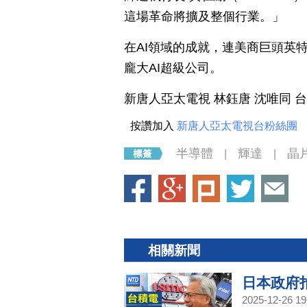
這場革命將擴及整個行業。」
在AI領域的成就，連美商巨頭英
龐大AI超級公司。
新唐人亞太電視 林鈺唐 沈唯同 
按讚加入
新唐人亞太電視台粉絲團
半導體
輝達
晶
|
|
相關新聞
日本政府拍
2025-12-26 19
｜黃金、