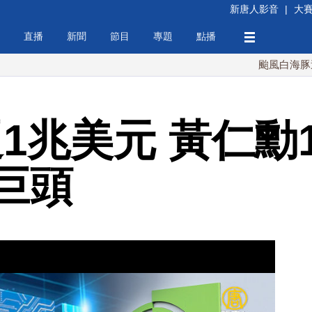
新唐人影音
|
大
直播
新聞
節目
專題
點播
颱風白海豚週末最接
A逼1兆美元 黃仁勳
巨頭