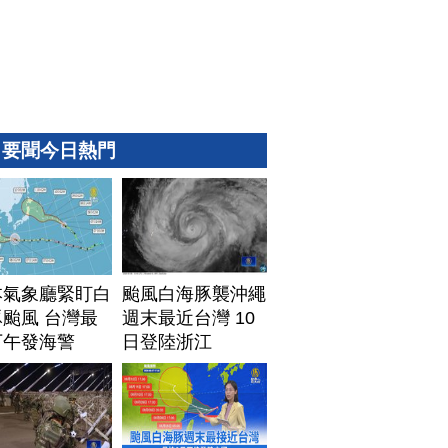
要聞今日熱門
本氣象廳緊盯白
颱風白海豚襲沖繩
颱風 台灣最
週末最近台灣 10
下午發海警
日登陸浙江