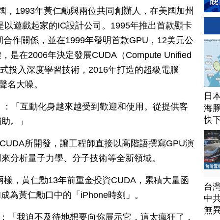
國，1993年黃仁勳與兩位共同創辦人，在美國加州
是以遊戲起家的IC設計公司。1995年推出首款顯卡
期合作關係，並在1999年發明首款GPU，12美元公
006年決定發展CUDA（Compute Unified
，2015年正式投入深度學習技術，2016年打造的超級電腦
智慧聲名大噪。
日
te（2021）：「互動化身越來越受到歡迎和使用。從提供客
海豚
快
輔助。」
CUDA所開發，讓工程師直接以高階語撰寫GPU演
用來分析量子力學、分子技術等全新領域。
兩樣，黃仁勳13年前重金投資CUDA，累積大量函
台
成為黃仁勳口中的「iPhone時刻」。
中
無
.29）：「我迫不及待地想要向你展示它，這太瘋狂了，