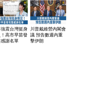
本強震台灣挺身
川普戴維營內閣會
災！高市早苗發
議 預告數週內重
整感謝名單
擊伊朗