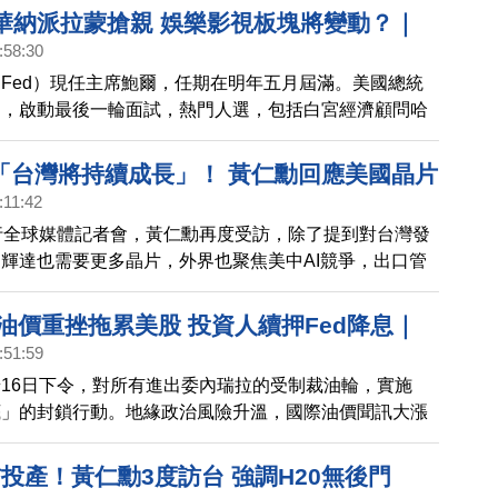
ix買華納派拉蒙搶親 娛樂影視板塊將變動？｜
:58:30
輝達H200晶片 中國卻抵制 誰損失大？｜
Fed）現任主席鮑爾，任期在明年五月屆滿。美國總統
廠VEU年底美撤銷 先進製程加碼投資台南｜
週，啟動最後一輪面試，熱門人選，包括白宮經濟顧問哈
進駐美國一級戰區 K型經濟衝擊消費力？
三人一起角逐。 美國參眾兩院聯合委員會，8日公布年
法案」最終版本，內容要求軍方在2030年前，停止依賴
始「台灣將持續成長」！ 黃仁勳回應美國晶片
家，提供的電子顯示技術。 全球影視巨頭搶親大戰。串
:11:42
etflix，和全球最大的電影公司之一派拉蒙，爭相收購華
行全球媒體記者會，黃仁勳再度受訪，除了提到對台灣發
司。上個星期，Netflix取得獨家收購權，但派拉蒙突然
輝達也需要更多晶片，外界也聚焦美中AI競爭，出口管
下1084億美元，發動敵意併購華納兄弟。
仁勳表態，認為既有的出口管制禁令是一項「錯誤政
可能助長中企發展。
油價重挫拖累美股 投資人續押Fed降息｜
:51:59
體復興？熊本廠攻2奈米 成台積海外製造中
16日下令，對所有進出委內瑞拉的受制裁油輪，實施
僅23%商品遭課稅 美主要貿易夥伴中最低｜
底」的封鎖行動。地緣政治風險升溫，國際油價聞訊大漲
數據創疫情來新低 商場冷清關門倒閉｜北極
，是近五年低點的強勁反彈。
誕老人村 聖誕老人啟程送祝福
投產！黃仁勳3度訪台 強調H20無後門