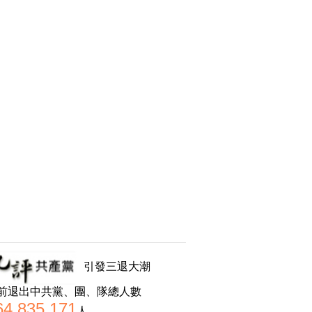
引發三退大潮
前退出中共黨、團、隊總人數
64,835,171
人