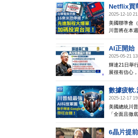
Netfl
2025-12-10 21
川普放行賣
美國聯準會（
台積南京
川普將在本
台手搖飲
塞特，與其他
度「國防授權
AI正開
中國與其它國
2025-05-21 13
管制
流媒體龍頭N
輝達21日舉
納兄弟探索公
展很有信心，
搶親，宣布砸
制問題，黃
策」，反倒
數據疲軟.
2025-12-17 19
助日半導
美國總統川普
心｜台灣
「全面且徹
中國零售
超過1.2%
圈芬蘭聖
6晶片提前