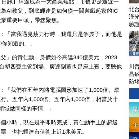
月 30 日訊】輝達成為一大產業焦點，市值更是逼近一
北
為AI教父，到底輝達是如何從一間遊戲起家的IC
漢
產業重要巨頭，帶您聚焦。
驗
.29）：「當我遇見蔡力行時，我還只是個孩子，而他是
O你知道的。」
父」的黃仁勳，身價如今高達340億美元，2023
川
淵率台塑四寶主管到場、廣達副董也是座上賓，要聽他
晶矽
防
9）：「我們在五年內將電腦圖形加速了1,000倍。摩
。五年內1,000倍、五年內1,000倍，相當於十
領域做同樣的事情。」
幾個小時，現在幾乎即時完成，黃仁勳手上的超級
門票，也把輝達市值衝上近1兆美元。