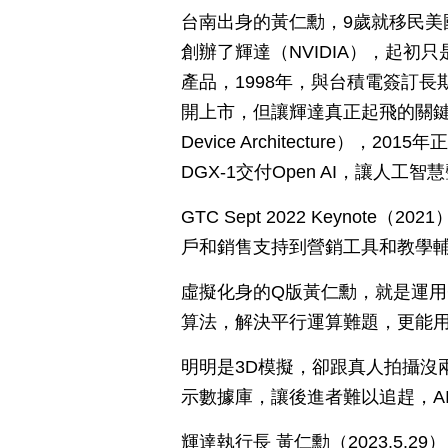
台南出身的黃仁勳，9歲就移民美
創辦了輝達（NVIDIA），起初只
產品，1998年，與台積電簽訂長
開上市，但讓輝達真正起飛的關鍵，是在2
Device Architecture）
DGX-1交付Open AI，讓人工
GTC Sept 2022 Keyno
戶和銷售支持到營銷工具和教學
虛擬化身的Q版黃仁勳，就是運用
算法，解決平行運算難題，更能
明明是3D模擬，卻跟真人拍攝沒
示數據庫，讓後進者難以追趕，AI
輝達執行長 黃仁勳（2023.5