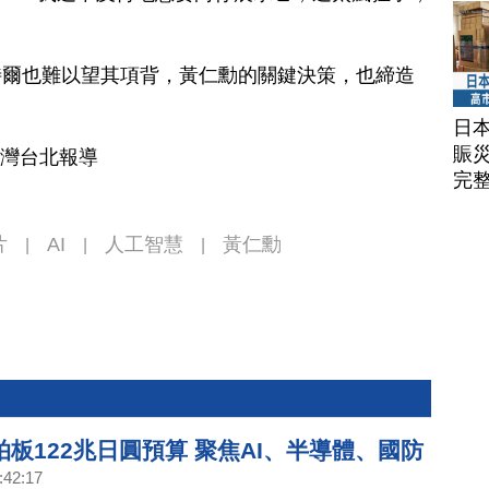
特爾也難以望其項背，黃仁勳的關鍵決策，也締造
日
賑
台灣台北報導
完
片
AI
人工智慧
黃仁勳
|
|
|
板122兆日圓預算 聚焦AI、半導體、國防
:42:17
白銀價格創紀錄！金價明年上看5000美元｜