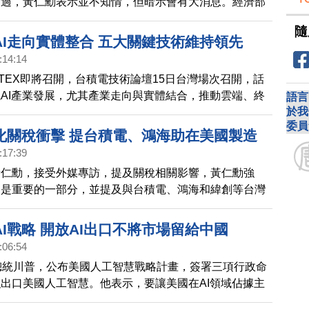
不過，黃仁勳表示並不知情，但暗示會有大消息。經濟部
出，輝達可能會在今年的台北國際電腦展
隨
TEX）宣布海外總部設點計畫。
AI走向實體整合 五大關鍵技術維持領先
:14:14
UTEX即將召開，台積電技術論壇15日台灣場次召開，話
AI產業發展，尤其產業走向與實體結合，推動雲端、終
語言
於我
相關應用，台積電也強調以五大技術維持領先地位。
委員
化關稅衝擊 提台積電、鴻海助在美國製造
:17:39
黃仁勳，接受外媒專訪，提及關稅相關影響，黃仁勳強
造是重要的一部分，並提及與台積電、鴻海和緯創等台灣
估長期在美國國內製造，將是非常可行。而儘管GTC大
達股價不振，但專家預估輝達依舊穩坐龍頭地位。
I戰略 開放AI出口不將市場留給中國
:06:54
總統川普，公布美國人工智慧戰略計畫，簽署三項行政命
出口美國人工智慧。他表示，要讓美國在AI領域佔據主
將AI市場，拱手相讓。