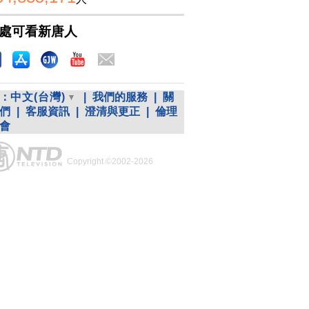
處可看新唐人
：
中文(台灣)
|
我們的服務
|
關
們
|
客服資訊
|
澄清與更正
|
倫理
會
Copyright ©2002-2026