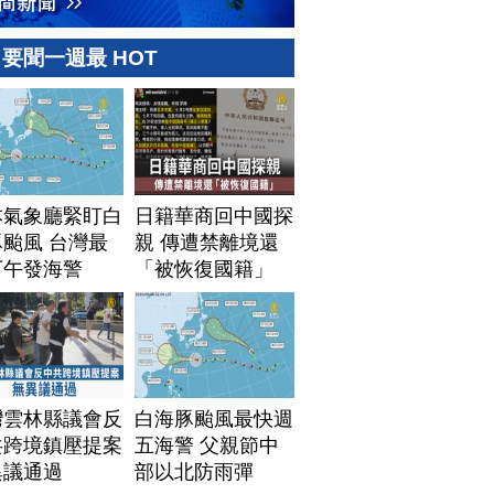
要聞一週最 HOT
本氣象廳緊盯白
日籍華商回中國探
颱風 台灣最
親 傳遭禁離境還
下午發海警
「被恢復國籍」
灣雲林縣議會反
白海豚颱風最快週
共跨境鎮壓提案
五海警 父親節中
異議通過
部以北防雨彈