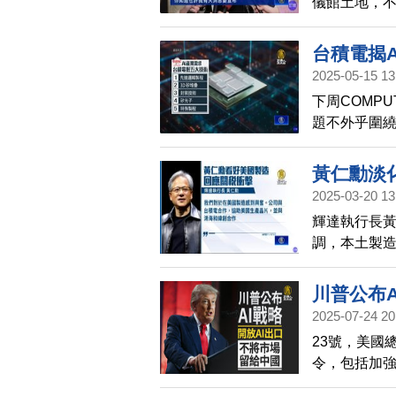
儀館土地，
長郭智輝指
（COMPU
台積電揭
2025-05-15 13
下周COMP
題不外乎圍繞
端、機器人
黃仁勳淡
2025-03-20 13
輝達執行長
調，本土製
夥伴合作，預
會召開，輝
川普公布A
2025-07-24 20
23號，美國
令，包括加強
導地位，不會