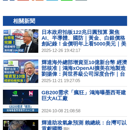
相關新聞
日本政府拍板122兆日圓預算 聚焦
AI、半導體、國防｜黃金、白銀價格
創紀錄！金價明年上看5000美元｜美
台關稅談判進度 經貿辦：安排總結會
2025-12-26 19:42:17
議｜英特爾18A搶單失敗 台積電仍是
輝達最佳夥伴
輝達海外總部增資至10億新台幣 經濟
部核准｜鴻海xOpenAI擴美在地製造
劉揚偉：與世界級公司深度合作｜台
美關稅談判 英媒：台對美投資上看
2025-11-21 19:27:05
4000億美元｜台積電羅唯仁疑跳槽洩
密 英特爾駁：毫無根據
GB200需求「瘋狂」鴻海曝墨西哥建
巨大AI工廠
2024-10-08 21:08:58
輝達助攻氣象預測 賴總統：台灣可以
貢獻國際