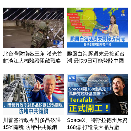
北台灣防衛鐵三角 漢光首
颱風白海豚週末最接近台
封淡江大橋驗證阻敵戰略
灣 最快9日可能登陸中國
川普簽行政令對多晶矽課
SpaceX、特斯拉德州斥資
15%關稅 防堵中共傾銷
168億 打造最大晶片廠