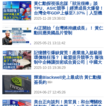
黃仁勳探視張忠謀「狀況很棒」談
TPU、ASIC競爭｜經濟成長大爆發！
台灣全年GDP上修至7.37%｜人型機
器人世代來了？業界組跨域聯盟 孵化
2025-11-28 19:38:02
4大應用｜瑞幸咖啡來台 曾爆財報造
假、資安問題
AI正開始「台灣將持續成長」！ 黃仁
勳回應美國晶片管制
2025-05-21 13:11:42
記憶體引爆缺貨荒！產業進入超級循
環價格狂漲？｜歐盟提升競爭力 擬強
制中企轉讓技術或合資公司｜中國大
疆擬在美國成立公司 金蟬脫殼引安全
2025-10-15 19:36:29
疑慮｜中國知名企業家接連墜樓身亡
知情人爆內幕｜賈永婕出席紡織展時
輝達Blackwell史上最成功 黃仁勳擬
尚秀 曝小S金鐘服裝細節｜星宇Q4動
簽長約
能明顯回升 明年有望開首條歐洲線
2024-06-27 12:45:26
美台正向談判！美官員：和台灣關稅