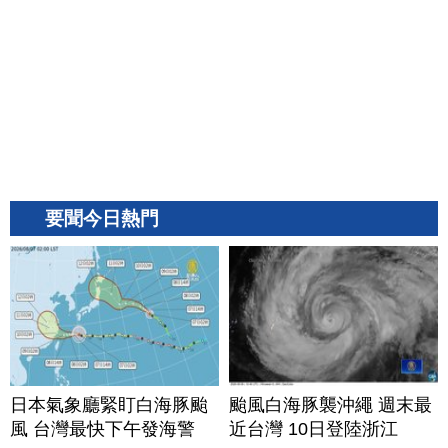
要聞今日熱門
日本氣象廳緊盯白海豚颱
颱風白海豚襲沖繩 週末最
風 台灣最快下午發海警
近台灣 10日登陸浙江