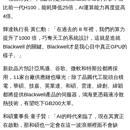
比前一代H100，能耗降低25倍，AI運算能力再度提高
4倍。
輝達執行長 黃仁勳：「在過去的 8 年裡，我們的算力
提升了1000 倍，巧奪天工的系統設計，這就是造就
Blackwell 的關鍵。Blackwell才是我心目中真正GPU的
樣子。」
新款晶片預計亞馬遜、谷歌、微軟和特斯拉都將採
用，11家台廠供應鏈也曝光：除了晶圓代工龍頭台積
電，華碩、技嘉、英業達、和碩、雲達、緯創、緯穎
都將提供Blackwell產品的伺服器，鴻海更憑藉液冷散
熱技術，有望吃下GB200大單。
和碩董事長 童子賢：「AI的時代來臨了，現在其實正
在啟動，那和碩也一定會在這一波浪潮裡面不會缺