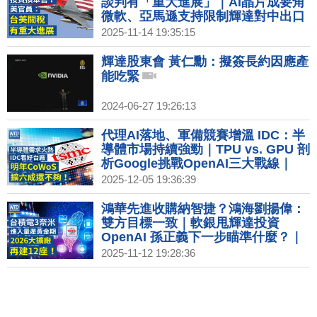
談判有「重大進展」｜AI晶片成要角
微軟、亞馬遜支持限制輝達對中出口
｜暗示貨幣鬆綁？經濟學人：台幣遭
2025-11-14 19:35:15
低估居全球之冠｜中國經濟難掩疲弱
固定投資放緩、房地產危機加劇
輝達股東會 黃仁勳：擬簽長約因應產
能吃緊
2024-06-27 19:26:13
代理AI落地、軍備競賽增溫 IDC：半
導體市場持續強勁｜TPU vs. GPU 剖
析Google挑戰OpenAI三大戰線｜
Netflix獨家洽購華納兄弟 全球影視產
2025-12-05 19:36:39
業大洗牌｜台灣11月CPI年增1.23%
連7個月低於通膨警戒線
鴻華先進收購納智捷？鴻海劉揚偉：
雙方目標一致｜軟銀甩輝達投資
OpenAI 孫正義下一步瞄準什麼？｜
新壽北士科解約案通過 北市府：輝達
2025-11-12 19:28:36
擬下週派員來台｜台美破獲太子集團
數發部建立詐騙通報查詢網3.0