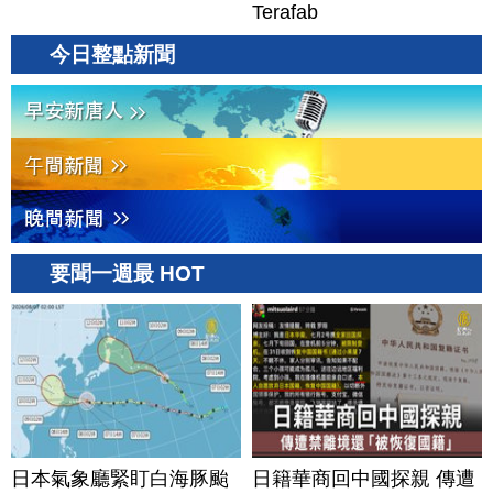
Terafab
今日整點新聞
要聞一週最 HOT
日本氣象廳緊盯白海豚颱
日籍華商回中國探親 傳遭