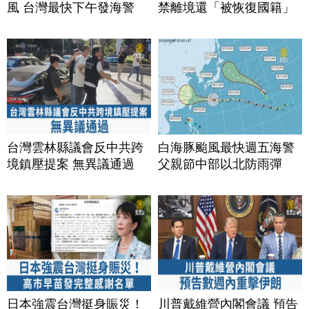
風 台灣最快下午發海警
禁離境還「被恢復國籍」
台灣雲林縣議會反中共跨
白海豚颱風最快週五海警
境鎮壓提案 無異議通過
父親節中部以北防雨彈
日本強震台灣挺身賑災！
川普戴維營內閣會議 預告