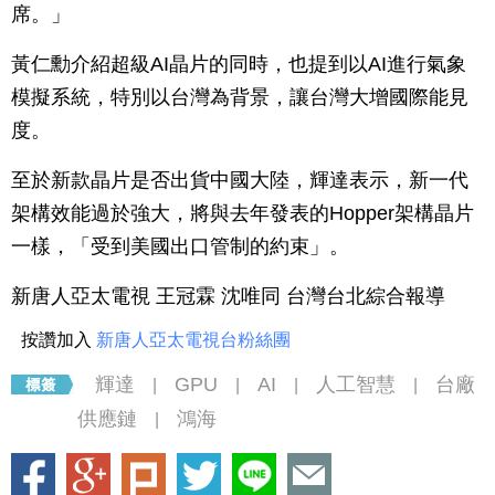
席。」
黃仁勳介紹超級AI晶片的同時，也提到以AI進行氣象
模擬系統，特別以台灣為背景，讓台灣大增國際能見
度。
至於新款晶片是否出貨中國大陸，輝達表示，新一代
架構效能過於強大，將與去年發表的Hopper架構晶片
一樣，「受到美國出口管制的約束」。
新唐人亞太電視 王冠霖 沈唯同 台灣台北綜合報導
按讚加入
新唐人亞太電視台粉絲團
輝達
GPU
AI
人工智慧
台廠
|
|
|
|
供應鏈
鴻海
|