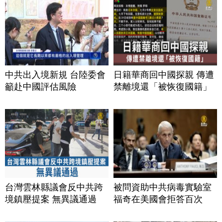
中共出入境新規 台陸委會
日籍華商回中國探親 傳遭
籲赴中國評估風險
禁離境還「被恢復國籍」
台灣雲林縣議會反中共跨
被問資助中共病毒實驗室
境鎮壓提案 無異議通過
福奇在美國會拒答百次