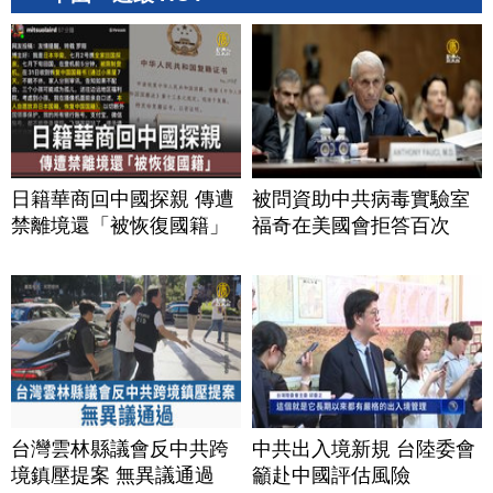
日籍華商回中國探親 傳遭
被問資助中共病毒實驗室
禁離境還「被恢復國籍」
福奇在美國會拒答百次
台灣雲林縣議會反中共跨
中共出入境新規 台陸委會
境鎮壓提案 無異議通過
籲赴中國評估風險