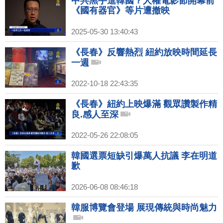
中共黑手進韓國？人權電影節開幕前
《國有器官》等片遭撤映
2025-05-30 13:40:43
《長春》反響熱烈 紐約放映時間延長
一週
2022-10-18 22:43:35
《長春》紐約上映爆滿 觀眾讚製作精
良.感人至深
2022-05-26 22:08:05
韓國選票短缺引爆萬人抗議 李在明道
歉
2026-06-08 08:46:18
韓服博覽會登場 展現傳統與時尚魅力