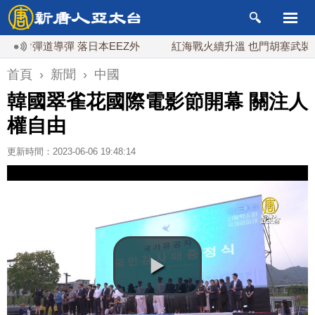
彈道導彈 落日本EEZ外
紅海戰火續升溫 也門胡塞武裝稱又襲
首頁
›
新聞
›
中國
韓國翠雀花國際電影節開幕 關注人
權自由
更新時間：2023-06-06 19:48:14