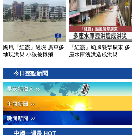
颱風「紅霞」過境 廣東多
「紅霞」颱風襲擊廣東 多
地現洪災 小孩被捲飛
座水庫洩洪造成洪災
今日整點新聞
中國一週最 HOT