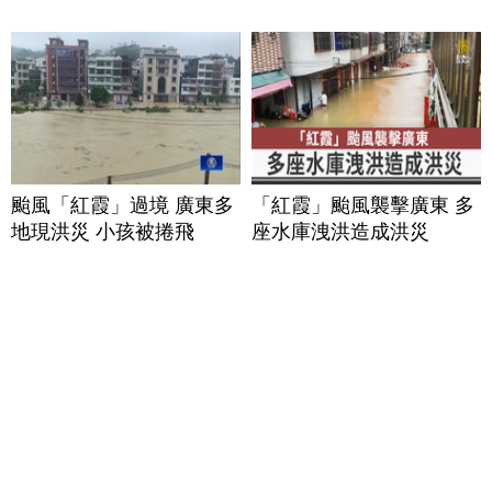
颱風「紅霞」過境 廣東多
「紅霞」颱風襲擊廣東 多
地現洪災 小孩被捲飛
座水庫洩洪造成洪災