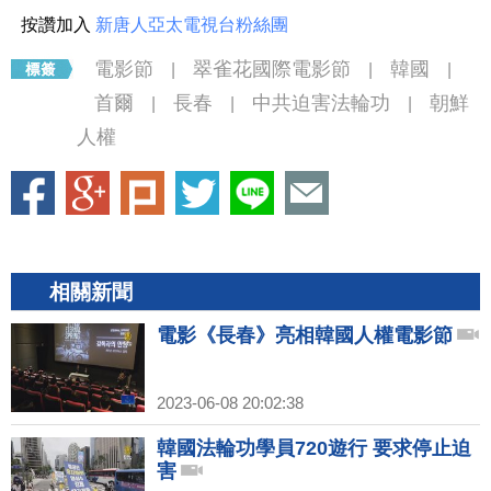
按讚加入
新唐人亞太電視台粉絲團
電影節
翠雀花國際電影節
韓國
|
|
|
首爾
長春
中共迫害法輪功
朝鮮
|
|
|
人權
相關新聞
電影《長春》亮相韓國人權電影節
2023-06-08 20:02:38
韓國法輪功學員720遊行 要求停止迫
害