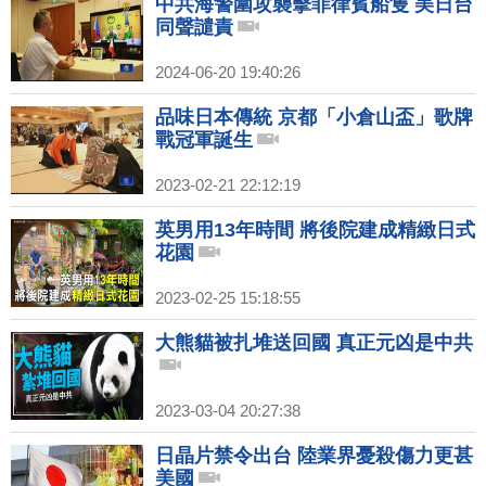
中共海警圍攻襲擊菲律賓船隻 美日台
同聲譴責
2024-06-20 19:40:26
品味日本傳統 京都「小倉山盃」歌牌
戰冠軍誕生
2023-02-21 22:12:19
英男用13年時間 將後院建成精緻日式
花園
2023-02-25 15:18:55
大熊貓被扎堆送回國 真正元凶是中共
2023-03-04 20:27:38
日晶片禁令出台 陸業界憂殺傷力更甚
美國