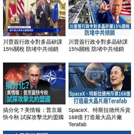
川普簽行政令對多晶矽課
川普簽行政令對多晶矽課
15%關稅 防堵中共傾銷
15%關稅 防堵中共傾銷
搞分化？美情報：普京最
SpaceX、特斯拉德州斥資
快今秋 試探攻擊北約盟國
168億 打造最大晶片廠
Terafab