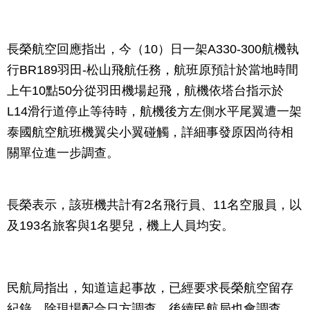
長榮航空回應指出，今（10）日一架A330-300航機執
行BR189羽田-松山飛航任務，航班原預計於當地時間
上午10點50分從羽田機場起飛，航機依塔台指示於
L14滑行道停止等待時，航機後方左側水平尾翼遭一架
泰國航空航班機翼尖小翼碰觸，詳細事發原因尚待相
關單位進一步調查。
長榮表示，該班機共計有2名飛行員、11名空服員，以
及193名旅客與1名嬰兒，機上人員均安。
民航局指出，知道這起事故，已經要求長榮航空留存
紀錄，除現場配合日方調查，後續民航局也會調查。