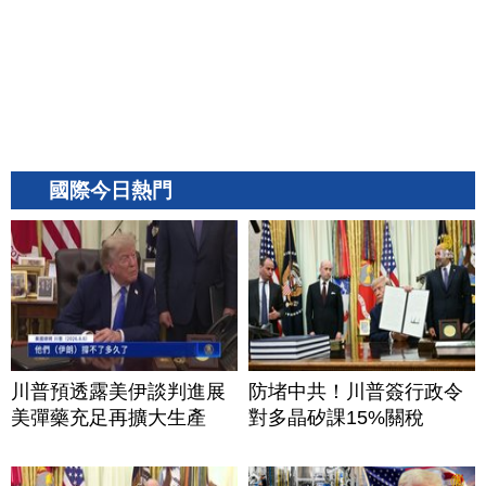
國際今日熱門
川普預透露美伊談判進展
防堵中共！川普簽行政令
美彈藥充足再擴大生產
對多晶矽課15%關稅