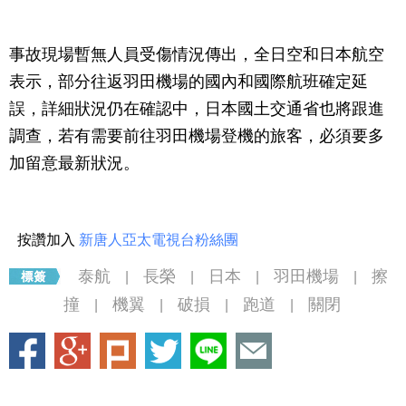
事故現場暫無人員受傷情況傳出，全日空和日本航空
表示，部分往返羽田機場的國內和國際航班確定延
誤，詳細狀況仍在確認中，日本國土交通省也將跟進
調查，若有需要前往羽田機場登機的旅客，必須要多
加留意最新狀況。
按讚加入
新唐人亞太電視台粉絲團
泰航
長榮
日本
羽田機場
擦
|
|
|
|
撞
機翼
破損
跑道
關閉
|
|
|
|