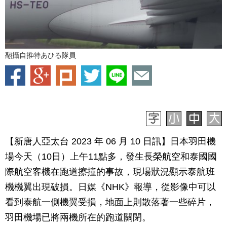
翻攝自推特あひる隊員
【新唐人亞太台 2023 年 06 月 10 日訊】
日本羽田機
場今天（10
日）上午
11點多
，發生長榮航空和泰國國
際航空客機在跑道擦撞的事故，現場狀況顯示泰航班
機機翼出現破損。日媒
《
NHK
》報導，從影像中可以
看到泰航一側機翼受損，地面上則散落著一些碎片，
羽田機場已將兩機所在的跑道關閉。