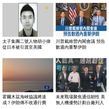
太子集團二號人物胡小偉
川普戴維營內閣會議 預告
從日本被引渡至美國
數週內重擊伊朗
霍爾木茲海峽協議將達
未來戰場聚焦通信韌性 美
成？伊朗傳不收通行費
無人機優勢計劃台廠列入