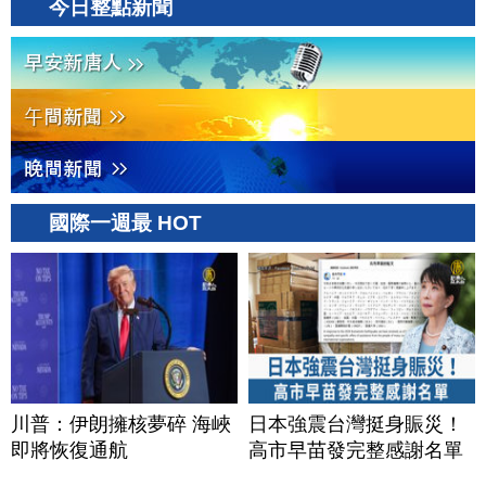
今日整點新聞
國際一週最 HOT
川普：伊朗擁核夢碎 海峽
日本強震台灣挺身賑災！
即將恢復通航
高市早苗發完整感謝名單