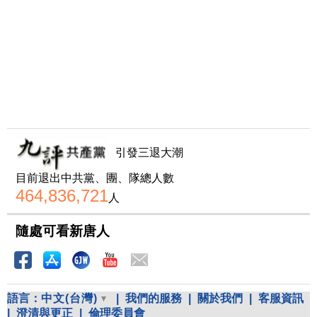
引發三退大潮
目前退出中共黨、團、隊總人數
464,836,721
人
隨處可看新唐人
語言：
中文(台灣)
|
我們的服務
|
關於我們
|
客服資訊
|
澄清與更正
|
倫理委員會