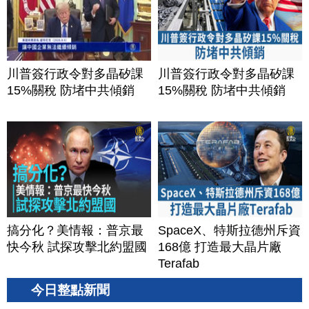
川普簽行政令對多晶矽課
川普簽行政令對多晶矽課
15%關稅 防堵中共傾銷
15%關稅 防堵中共傾銷
搞分化？美情報：普京最
SpaceX、特斯拉德州斥資
快今秋 試探攻擊北約盟國
168億 打造最大晶片廠
Terafab
今日整點新聞