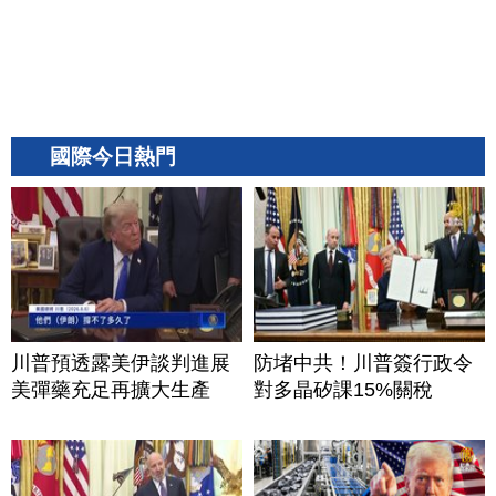
國際今日熱門
川普預透露美伊談判進展
防堵中共！川普簽行政令
美彈藥充足再擴大生產
對多晶矽課15%關稅