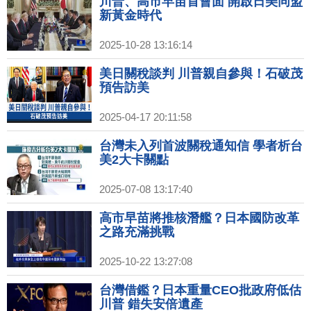
川普、高市早苗首會面 開啟日美同盟
新黃金時代
2025-10-28 13:16:14
美日關稅談判 川普親自參與！石破茂
預告訪美
2025-04-17 20:11:58
台灣未入列首波關稅通知信 學者析台
美2大卡關點
2025-07-08 13:17:40
高市早苗將推核潛艦？日本國防改革
之路充滿挑戰
2025-10-22 13:27:08
台灣借鑑？日本重量CEO批政府低估
川普 錯失安倍遺產