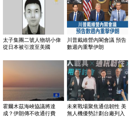
太子集團二號人物胡小偉
川普戴維營內閣會議 預告
從日本被引渡至美國
數週內重擊伊朗
霍爾木茲海峽協議將達
未來戰場聚焦通信韌性 美
成？伊朗傳不收通行費
無人機優勢計劃台廠列入