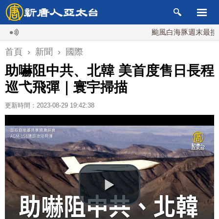
颱風白海豚週末最接近台灣
首頁
›
新聞
›
國際
助嚇阻中共、北韓 美首度售日長程
巡弋飛彈｜寰宇掃描
更新時間：2023-08-29 19:42:38