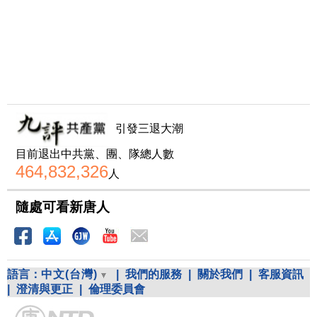
引發三退大潮
目前退出中共黨、團、隊總人數
464,832,326
人
隨處可看新唐人
語言：
中文(台灣)
|
我們的服務
|
關於我們
|
客服資訊
|
澄清與更正
|
倫理委員會