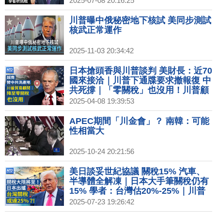
2025-07-08 20:16:25
川普曝中俄秘密地下核試 美同步測試
核武正常運作
2025-11-03 20:34:42
日本搶頭香與川普談判 美財長：近70
國來接洽｜川普下通牒要求撤報復 中
共死撐｜「零關稅」也沒用！川普顧
問：勿幫中共洗產地｜iPhone大漲？
2025-04-08 19:39:53
蘋果急尋「中國替代方案」
APEC期間「川金會」？ 南韓：可能
性相當大
2025-10-24 20:21:56
美日談妥世紀協議 關稅15% 汽車、
半導體全解凍｜日本大手筆關稅仍有
15% 學者：台灣估20%-25%｜川普
不只打貿易戰！科技美元正重塑全球
2025-07-23 19:26:42
金融網路｜統一集團信義區第2家百