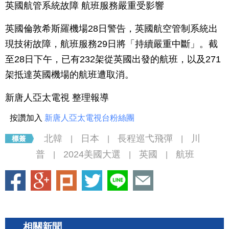
英國航管系統故障 航班服務嚴重受影響
英國倫敦希斯羅機場28日警告，英國航空管制系統出
現技術故障，航班服務29日將「持續嚴重中斷」。截
至28日下午，已有232架從英國出發的航班，以及271
架抵達英國機場的航班遭取消。
新唐人亞太電視 整理報導
按讚加入
新唐人亞太電視台粉絲團
北韓
日本
長程巡弋飛彈
川
|
|
|
普
2024美國大選
英國
航班
|
|
|
相關新聞