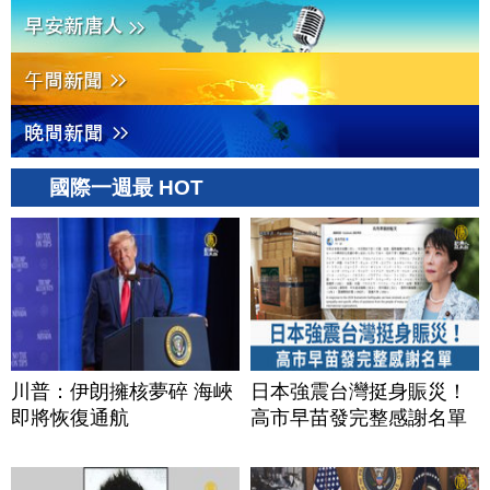
國際一週最 HOT
川普：伊朗擁核夢碎 海峽
日本強震台灣挺身賑災！
即將恢復通航
高市早苗發完整感謝名單