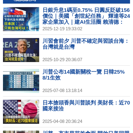
日銀升息1碼至0.75% 日圓反貶破156
價位｜美國「創世紀任務」 輝達等24
家企業加入｜建AI生活圈 賴清德：
2040年為台育50萬AI人才｜高雄新百
2025-12-19 19:33:02
貨商場齊發！日商三井百億投資建
LaLaport
川習會前夕 川普不確定與習談台海：
台灣就是台灣
2025-10-29 20:36:07
川普公布14國新關稅一覽 日韓25%
8/1生效
2025-07-08 13:18:14
日本搶頭香與川普談判 美財長：近70
國來接洽
2025-04-08 20:36:24