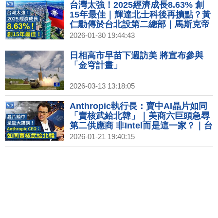
貨 開箱博客來實體書店
台灣太強！2025經濟成長8.63% 創
15年最佳｜輝達北士科後再擴點？黃
仁勳傳於台北設第二總部｜馬斯克帝
國整合？SpaceX傳擬與Tesla或xAI
2026-01-30 19:44:43
合併｜川普週五宣布下任Fed主席！
傳屬意前Fed理事華許
日相高市早苗下週訪美 將宣布參與
「金穹計畫」
2026-03-13 13:18:05
Anthropic執行長：賣中AI晶片如同
「賣核武給北韓」｜美商六巨頭急尋
第二供應商 非Intel而是這一家？｜台
灣搶先拿下晶片優惠 李在明：不能比
2026-01-21 19:40:15
台灣差｜Netflix營收和獲利雙雙成長
訂閱用戶突破3.25億