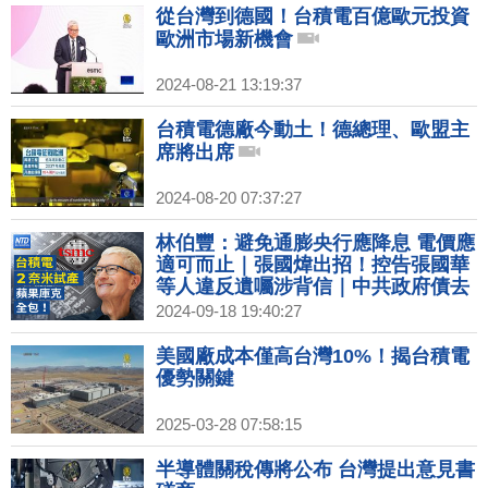
從台灣到德國！台積電百億歐元投資
歐洲市場新機會
2024-08-21 13:19:37
台積電德廠今動土！德總理、歐盟主
席將出席
2024-08-20 07:37:27
林伯豐：避免通膨央行應降息 電價應
適可而止｜張國煒出招！控告張國華
等人違反遺囑涉背信｜中共政府債去
年逾70兆 專家：債務將連環爆｜中國
2024-09-18 19:40:27
製DUV生產65奈米晶片扯8奈米 遭打
臉
美國廠成本僅高台灣10%！揭台積電
優勢關鍵
2025-03-28 07:58:15
半導體關稅傳將公布 台灣提出意見書