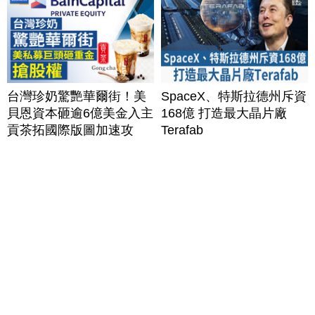
台灣珍奶驚艷華爾街！美
SpaceX、特斯拉德州斥資
貝恩資本砸逾6億美金入主
168億 打造最大晶片廠
貢茶拓國際版圖加速攻
Terafab
美？｜#財經新聞｜
20260806(四)