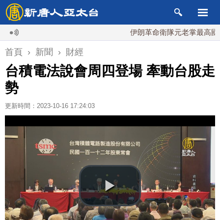
伊朗革命衛隊元老掌最高國安會 
首頁
›
新聞
›
財經
台積電法說會周四登場 牽動台股走
勢
更新時間：2023-10-16 17:24:03