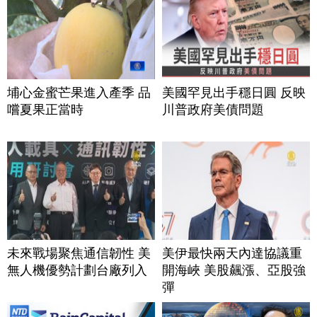
埔心金蜜芒果進入產季 品
美國罕見出手穩日圓 反映
嚐夏果正當時
川普政府美債問題
未來戰場聚焦通信韌性 美
美伊最快兩天內達協議重
無人機優勢計劃台廠列入
開海峽 美股飆漲、亞股強
彈