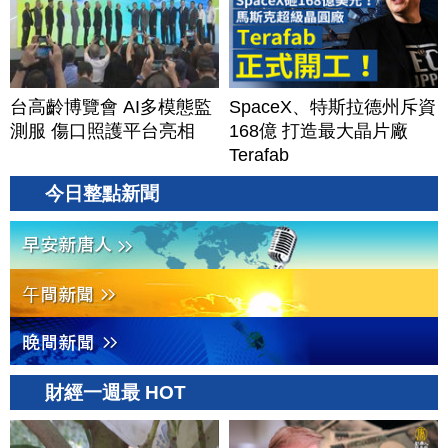
台高齡博覽會 AI多模態監
SpaceX、特斯拉德州斥資
測服 傷口照護平台亮相
168億 打造最大晶片廠
Terafab
今日整點新聞
財經一週最 HOT