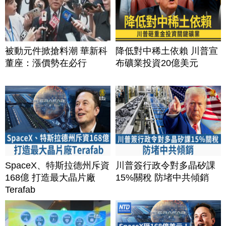
被動元件掀搶料潮 華新科
降低對中稀土依賴 川普宣
董座：漲價勢在必行
布礦業投資20億美元
SpaceX、特斯拉德州斥資
川普簽行政令對多晶矽課
168億 打造最大晶片廠
15%關稅 防堵中共傾銷
Terafab