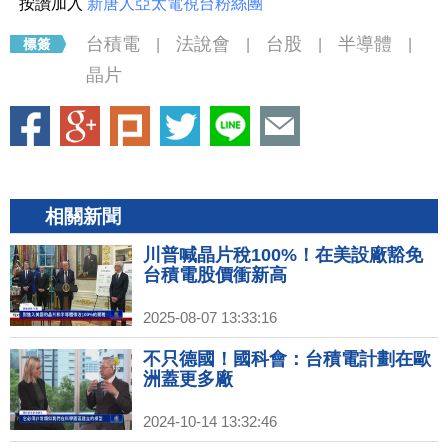
按讚加入
新唐人亞太電視台粉絲團
台積電
法說會
台股
半導體
|
|
|
|
晶片
相關新聞
川普喊晶片稅100%！在美設廠豁免
台積電股價衝新高
2025-08-07 13:33:16
不只德國！國科會：台積電計劃在歐
洲蓋更多廠
2024-10-14 13:32:46