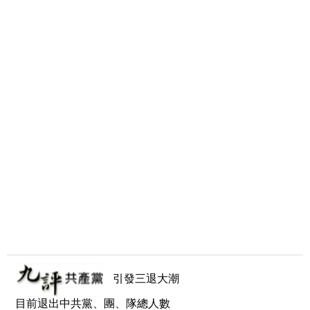
引發三退大潮
目前退出中共黨、團、隊總人數