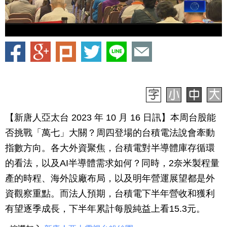
【新唐人亞太台 2023 年 10 月 16 日訊】本周台股能
否挑戰「萬七」大關？周四登場的台積電法說會牽動
指數方向。各大外資聚焦，台積電對半導體庫存循環
的看法，以及AI半導體需求如何？同時，2奈米製程量
產的時程、海外設廠布局，以及明年營運展望都是外
資觀察重點。而法人預期，台積電下半年營收和獲利
有望逐季成長，下半年累計每股純益上看15.3元。