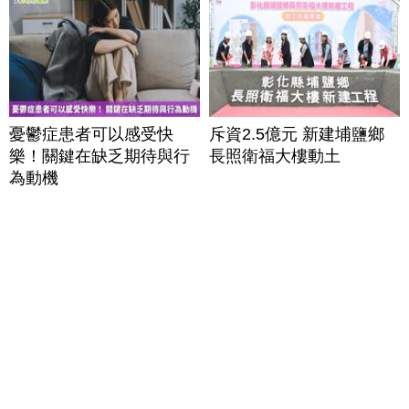
憂鬱症患者可以感受快
斥資2.5億元 新建埔鹽鄉
樂！關鍵在缺乏期待與行
長照衛福大樓動土
為動機