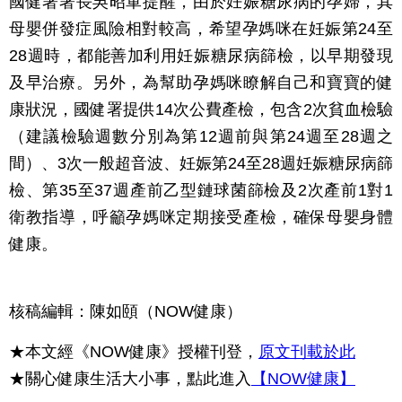
國健署署長吳昭軍提醒，由於妊娠糖尿病的孕婦，其
母嬰併發症風險相對較高，希望孕媽咪在妊娠第24至
28週時，都能善加利用妊娠糖尿病篩檢，以早期發現
及早治療。另外，為幫助孕媽咪瞭解自己和寶寶的健
康狀況，國健署提供14次公費產檢，包含2次貧血檢驗
（建議檢驗週數分別為第12週前與第24週至28週之
間）、3次一般超音波、妊娠第24至28週妊娠糖尿病篩
檢、第35至37週產前乙型鏈球菌篩檢及2次產前1對1
衛教指導，呼籲孕媽咪定期接受產檢，確保母嬰身體
健康。
核稿編輯：陳如頤
（NOW健康）
★本文經《NOW健康》授權刊登，
原文刊載於此
★關心健康生活大小事，點此進入
【NOW健康】