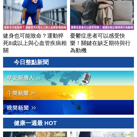
健身也可能致命？運動猝
憂鬱症患者可以感受快
死8成以上與心血管疾病相
樂！關鍵在缺乏期待與行
關
為動機
今日整點新聞
健康一週最 HOT