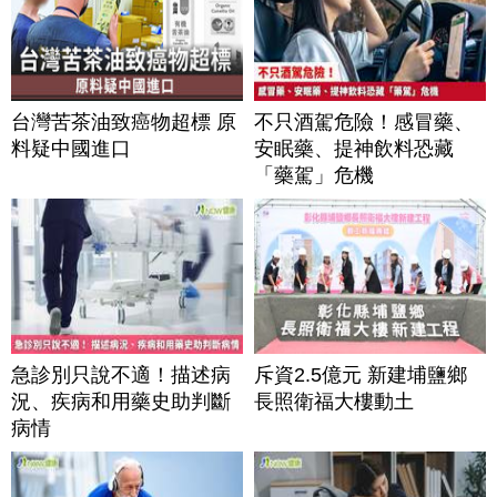
台灣苦茶油致癌物超標 原
不只酒駕危險！感冒藥、
料疑中國進口
安眠藥、提神飲料恐藏
「藥駕」危機
急診別只說不適！描述病
斥資2.5億元 新建埔鹽鄉
況、疾病和用藥史助判斷
長照衛福大樓動土
病情