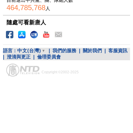
目前退出中共黨、團、隊總人數
464,785,768
人
隨處可看新唐人
語言：
中文(台灣)
|
我們的服務
|
關於我們
|
客服資訊
|
澄清與更正
|
倫理委員會
Copyright ©2002-2025