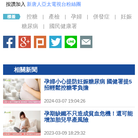
按讚加入
新唐人亞太電視台粉絲團
控糖
產檢
孕婦
併發症
妊娠
|
|
|
|
糖尿病
國民健康署
|
相關新聞
孕婦小心提防妊娠糖尿病 國健署提5
招輕鬆控糖零負擔
2024-03-07 19:04:26
孕期缺鐵不只造成貧血危機！還可能
增加胎兒早產風險
2023-03-09 18:29:32