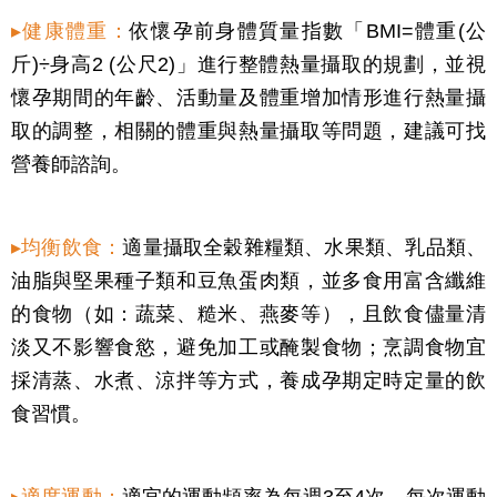
▸健康體重：
依懷孕前身體質量指數「BMI=體重(公
斤)÷身高2 (公尺2)」進行整體熱量攝取的規劃，並視
懷孕期間的年齡、活動量及體重增加情形進行熱量攝
取的調整，相關的體重與熱量攝取等問題，建議可找
營養師諮詢。
▸均衡飲食：
適量攝取全穀雜糧類、水果類、乳品類、
油脂與堅果種子類和豆魚蛋肉類，並多食用富含纖維
的食物（如：蔬菜、糙米、燕麥等），且飲食儘量清
淡又不影響食慾，避免加工或醃製食物；烹調食物宜
採清蒸、水煮、涼拌等方式，養成孕期定時定量的飲
食習慣。