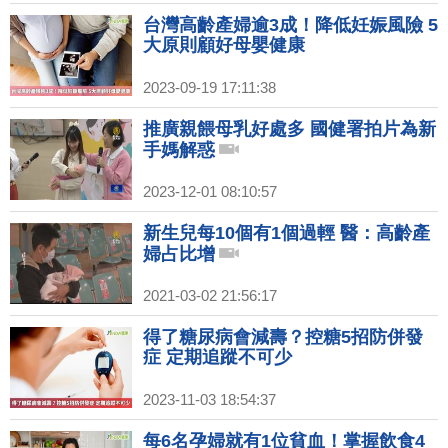
台灣高齡產婦逾3成！降低妊娠風險 5
大原則顧好母嬰健康
2023-09-19 17:11:38
推廣親餵母乳好處多 國健署拍片為新
手媽解惑
2023-12-01 08:10:57
新生兒每10個有1個過輕 醫：高齡產
婦占比增
2021-03-02 21:56:17
得了糖尿病會減壽？控糖5招防併發
症 定期追蹤不可少
2023-11-03 18:54:37
每6名孕婦就有1位貧血！掌握飲食4