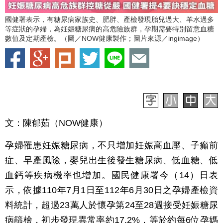
國健署表示，有糖尿病家族史、肥胖、產檢發現胎兒過大、羊水過多
等症狀的孕婦，為妊娠糖尿病的高危險族群，孕期需要特別留意血糖
數值及定期產檢。（圖／NOW健康製作；圖片來源／ingimage）
文：陳郁茹（NOW健康）
孕婦罹患妊娠糖尿病，不只增加妊娠高血壓、子癲前
症、早產風險，嬰兒出生後發生糖尿病、低血糖、低
血鈣等疾病機率也增加。國民健康署今（14）日表
示，依據110年7月1日至112年6月30日之孕婦產檢資
料統計，超過23萬人於懷孕第24至28週接受妊娠糖尿
病篩檢，初步發現異常率約17.2%，等於約每6位孕媽