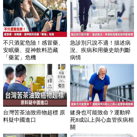
不只酒駕危險！感冒藥、
急診別只說不適！描述病
安眠藥、提神飲料恐藏
況、疾病和用藥史助判斷
「藥駕」危機
病情
台灣苦茶油致癌物超標 原
健身也可能致命？運動猝
料疑中國進口
死8成以上與心血管疾病相
關