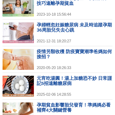
技巧遠離孕期貧血
2023-10-18 15:56:44
孕婦輕忽妊娠糖尿病 未及時追蹤孕期
36周胎兒失去心跳
2021-12-31 18:20:27
疫情另類收穫 防疫寶寶潮準爸媽如何
接招？
2020-05-20 18:26:33
元宵吃湯圓！湯上加糖恐不妙 日常謹
記5招遠離糖尿病
2025-02-06 14:28:55
孕期貧血影響胎兒發育！準媽媽必看
補齊4大關鍵營養