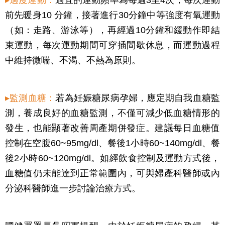
▸適度運動：
適宜的運動頻率為每週3至4次，每次運動
前先暖身10 分鐘，接著進行30分鐘中等強度有氧運動
（如：走路、游泳等），再經過10分鐘和緩動作即結
束運動，每次運動期間可穿插間歇休息，而運動過程
中維持微喘、不渴、不熱為原則。
▸監測血糖：
若為妊娠糖尿病孕婦，應定期自我血糖監
測，養成良好的血糖監測，不僅可減少低血糖情形的
發生，也能顯著改善周產期併發症。建議每日血糖值
控制在空腹60~95mg/dl、餐後1小時60~140mg/dl、餐
後2小時60~120mg/dl。如經飲食控制及運動方式後，
血糖值仍未能達到正常範圍內，可與婦產科醫師或內
分泌科醫師進一步討論治療方式。