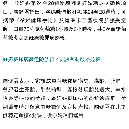
務，於妊娠第24至28週新增補助妊娠糖尿病篩檢項
目，國健署指出，孕媽咪們於妊娠第24至28週時，可
攜帶《孕婦健康手冊》及健保卡至產檢院所接受空
腹、口服75公克葡萄糖1小時及2小時後，共3次血漿葡
萄糖測定之妊娠糖尿病篩檢。
妊娠糖尿病高危險族群 4要訣有助嚴格控糖
國健署表示，家族成員有糖尿病病史、高齡、肥胖、
曾經發生死胎、胎兒畸型、產檢發現胎兒過大、羊水
過多等症狀的孕婦，為妊娠糖尿病的高危險族群，孕
期需要特別留意血糖數值及定期產檢。國健署在此提
供穩定血糖4要訣，供孕媽咪們運用：