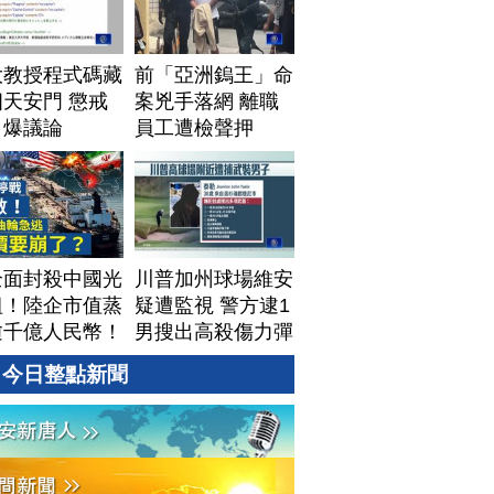
大教授程式碼藏
前「亞洲鎢王」命
天安門 懲戒
案兇手落網 離職
引爆議論
員工遭檢聲押
全面封殺中國光
川普加州球場維安
組！陸企市值蒸
疑遭監視 警方逮1
逾千億人民幣！
男搜出高殺傷力彈
資料中心供應鏈
藥
今日整點新聞
牌？台灣喜迎轉
！成關鍵樞紐？
#財經新聞
260805 (三)