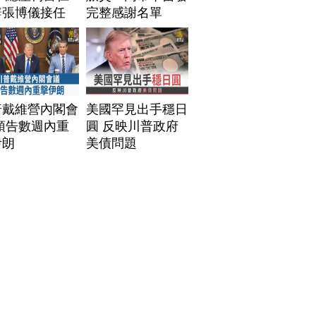
辭張博儀接任
完整感謝名單
普戴維營內閣會
美國罕見出手穩日
預告數週內重
圓 反映川普政府
伊朗
美債問題