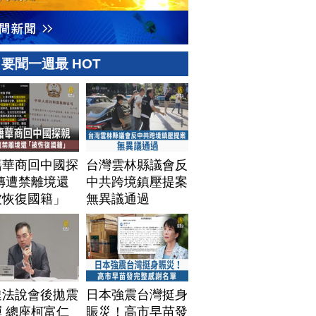
要聞一週最 HOT
籍華商回中國探
台灣雲林縣議會反
傳遭禁離境還
中共跨境鎮壓提案
被恢復國籍」
無異議通過
達法說會後拋震
日本強震台灣挺身
 總座柯富仁
賑災！高市早苗發