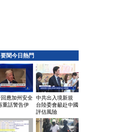
要聞今日熱門
普回應加州安全
中共出入境新規
再重話警告伊
台陸委會籲赴中國
評估風險