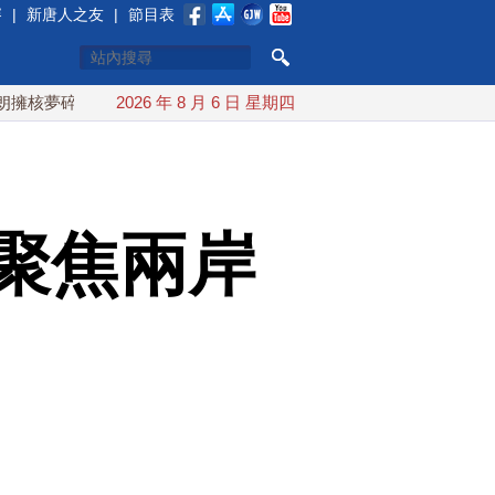
賽
|
新唐人之友
|
節目表
碎 海峽即將恢復通航
2026 年 8 月 6 日 星期四
烏克蘭貨機旁驚現炸彈無人機 德國機場
聚焦兩岸