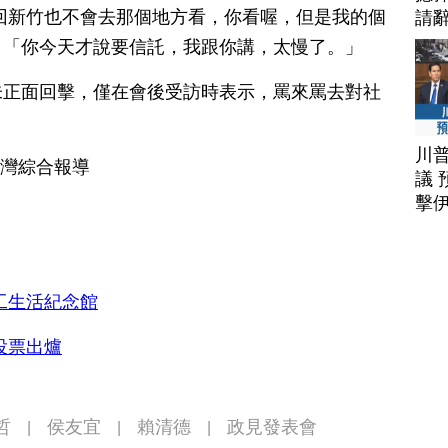
回新竹也不會去那個地方看，你看喔，但是我的個
請
」「你今天才說要信託，我跟你講，太慢了。」
未正面回擊，僅在會後受訪時表示，罵來罵去對社
川
台灣綜合報導
議 
擊
工生活紀念館
投票出爐
哲
侯友宜
賴清德
政見發表會
|
|
|