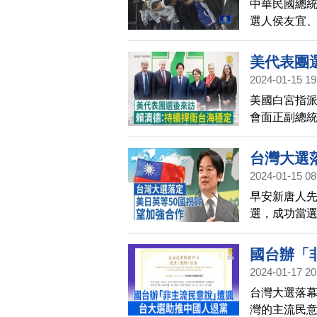
中華民國總
選人侯友宜
美代表團
2024-01-15 19
美國白宮指
會面正副總
台灣大選落
2024-01-15 08
早安新唐人先
選，成功當選
法國、英國、
賀。
國台辦「
2024-01-17 20
台灣大選落
灣的主流民