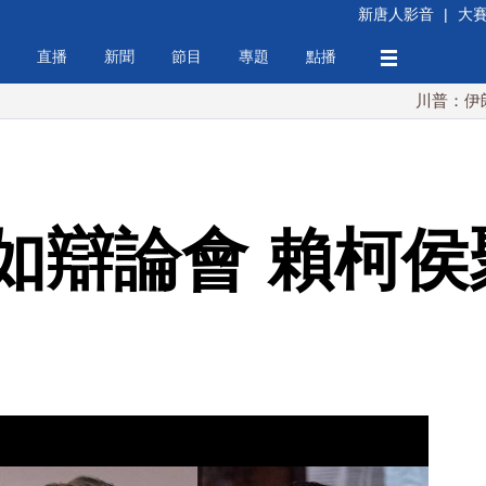
新唐人影音
|
大
直播
新聞
節目
專題
點播
川普：伊朗擁核夢
如辯論會 賴柯侯