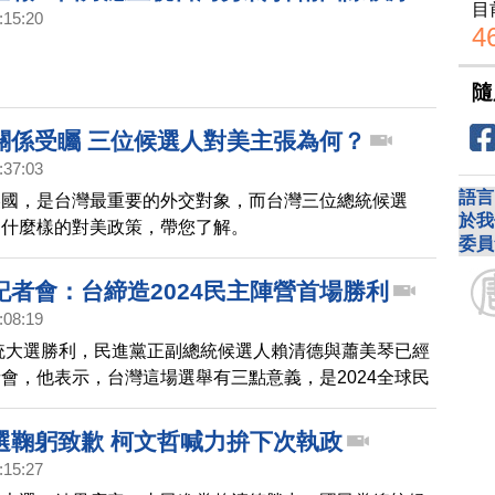
目
:15:20
4
隨
關係受矚 三位候選人對美主張為何？
:37:03
語言
美國，是台灣最重要的外交對象，而台灣三位總統候選
於我
了什麼樣的對美政策，帶您了解。
委員
記者會：台締造2024民主陣營首場勝利
:08:19
總統大選勝利，民進黨正副總統候選人賴清德與蕭美琴已經
會，他表示，台灣這場選舉有三點意義，是2024全球民
勝利。
選鞠躬致歉 柯文哲喊力拚下次執政
:15:27