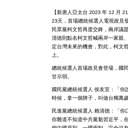
【新唐人亞太台 2023 年 12 
23天，首場總統候選人電視政見
民眾黨柯文哲再度交鋒，兩岸議
清德則點名柯文哲喊兩岸一家親、
定台灣未來的機會，對此，柯文
上。
總統候選人首場政見會登場，國
甘示弱。
國民黨總統候選人 侯友宜：「你
時候，拿一個牌子，叫做台獨萬
民進黨總統候選人 賴清德：「你
你難道不知道中共黨魁習近平，