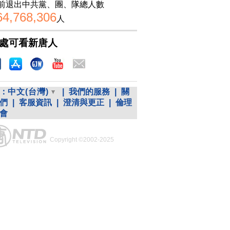
前退出中共黨、團、隊總人數
64,768,306
人
處可看新唐人
：
中文(台灣)
|
我們的服務
|
關
們
|
客服資訊
|
澄清與更正
|
倫理
會
Copyright ©2002-2025