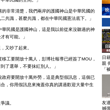
有中華民國的空間。」
講的非常清楚，我們兩岸的護國神山是中華民國的
九二共識，甚麼共識，都在中華民國憲法底下。」
中華民國是護國神山，這是我以前從來沒聽過的神
受才有可能。」
題，又吵了起來。
日
度移工要開放十萬人，彭博社報導已經簽了MOU，
親 
情到了選舉，不要抹紅別人。」
「
說政府要開放十萬外勞，這是典型假訊息，這個已
場合，你用假訊息來掩蓋你真的講過歡迎大量中生
友
建爭議。
撼彈