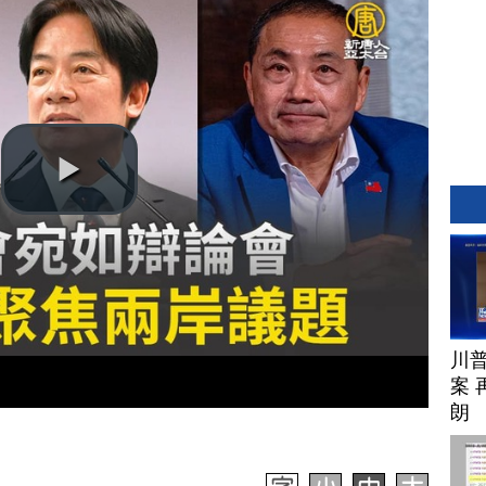
川
案 
朗