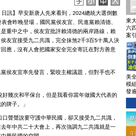
月 21 日訊】早安新唐人先來看到，2024總統大選倒數
東
發表會昨晚登場，國民黨侯友宜、民進黨賴清德、
六四
題是重中之中，侯友宜批評賴清德的兩岸路線，賴
案
侯友宜接受九二共識，完全抹煞2千3百5十萬人決
哲回應，沒有人會把國家安全完全寄託在對方善意
民黨侯友宜率先發言，緊咬主權議題，但對手也不
美
模
發
說好幾次和平保台，但是我看你當年做國大代表的
AI
歲的牌子。」
洗
單
口口聲聲說要守護中華民國，卻又接受九二共識，
｜
在去年中共二十大會上，再次強調九二共識就是一
│20