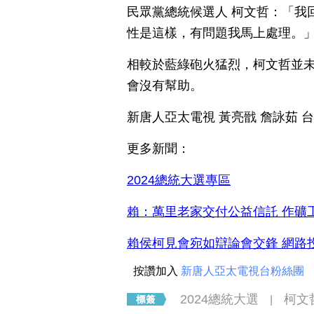
民眾黨總統候選人 柯文哲：「我
性是這樣，有問題我馬上處理。
相較於藍綠砲火猛烈，柯文哲並
會沒有幫助。
新唐人亞太電視 黃亮戩 詹詠茹 
更多新聞：
2024總統大選專區
賴：萬里老家交付公益信託 作礦
賴侯柯見會宛如辯論會交鋒 網路
按讚加入
新唐人亞太電視台粉絲團
2024總統大選
柯文
|