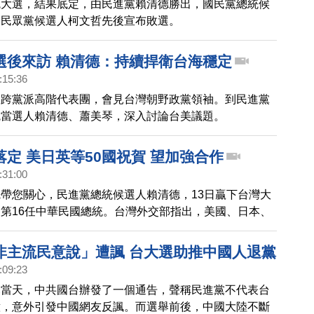
統大選，結果底定，由民進黨賴清德勝出，國民黨總統候
、民眾黨候選人柯文哲先後宣布敗選。
選後來訪 賴清德：持續捍衛台海穩定
:15:36
派跨黨派高階代表團，會見台灣朝野政黨領袖。到民進黨
統當選人賴清德、蕭美琴，深入討論台美議題。
定 美日英等50國祝賀 望加強合作
:31:00
帶您關心，民進黨總統候選人賴清德，13日贏下台灣大
第16任中華民國總統。台灣外交部指出，美國、日本、
德國、澳洲等超過50個國家行政部門或國會向台灣祝
非主流民意說」遭諷 台大選助推中國人退黨
:09:23
幕當天，中共國台辦發了一個通告，聲稱民進黨不代表台
意，意外引發中國網友反諷。而選舉前後，中國大陸不斷