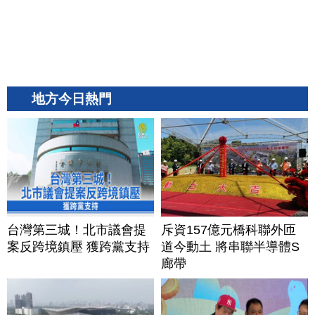
地方今日熱門
台灣第三城！北市議會提
斥資157億元橋科聯外匝
案反跨境鎮壓 獲跨黨支持
道今動土 將串聯半導體S
廊帶