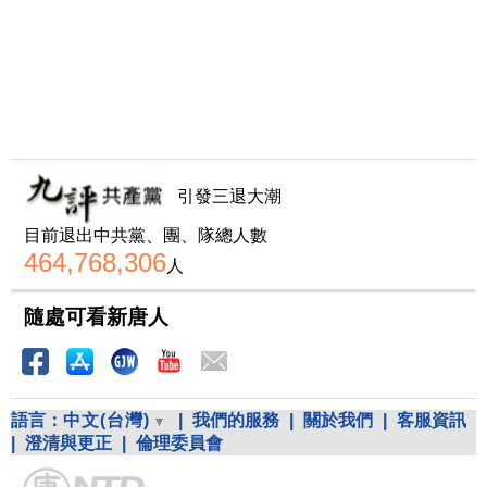
引發三退大潮
目前退出中共黨、團、隊總人數
464,768,306
人
隨處可看新唐人
語言：
中文(台灣)
|
我們的服務
|
關於我們
|
客服資訊
|
澄清與更正
|
倫理委員會