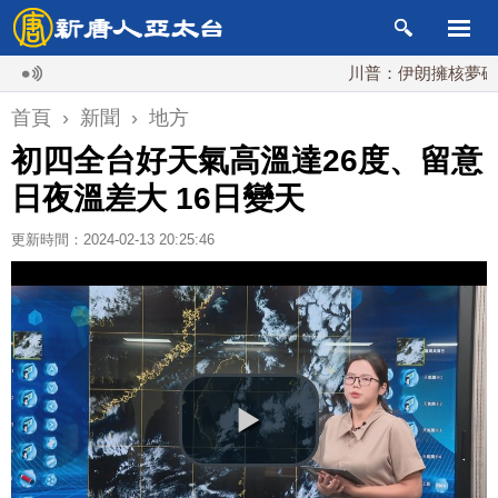
川普：伊朗擁核夢碎 海峽
首頁
›
新聞
›
地方
初四全台好天氣高溫達26度、留意
日夜溫差大 16日變天
更新時間：2024-02-13 20:25:46