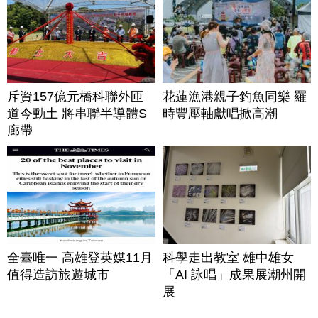
斥資157億元橋科聯外匝
花蓮漁港親子釣魚同樂 羅
道今動土 將串聯半導體S
時豐壓軸獻唱掀高潮
廊帶
全臺唯一 高雄登英媒11月
科學走出教室 雄中雄女
值得造訪旅遊城市
「AI 詠唱」成果展潮州開
展