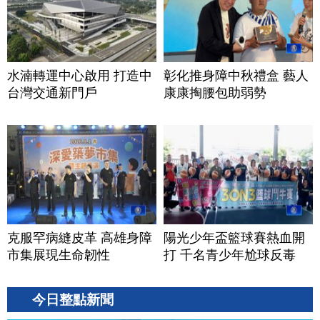
水湳轉運中心啟用 打造中
彰化推身障中秋禮盒 藝人
台灣交通新門戶
康康掏腰包助弱勢
克服罕病縫皮革 高雄身障
陽光少年盃籃球賽熱血開
市集展現生命韌性
打 千名青少年尬球反毒
今日整點新聞