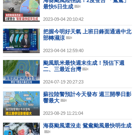
海葵颱風陸徑詭！2度登台 「鴛鴦」
最快5日生成
2023-09-04 20:10:42
把握今明好天氣 上班日鋒面通過中北
部轉濕涼
2023-04-04 12:59:40
颱風凱米最快週末生成！預估下週
二、三最近台灣
2024-07-19 20:27:23
蘇拉陸警預計今天發布 週三開學日影
響最大
2023-08-29 11:21:04
海葵颱風還沒走 鴛鴦颱風最快明生成