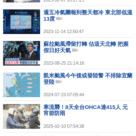
週五冷氣團報到整天都冷 東北部低溫
13度
2023-11-14 12:50:47
蘇拉颱風滯留打轉 估這天北轉 把握
假日好天氣
2023-08-25 21:14:16
凱米颱風今午後或發陸警 不排除宜蘭
登陸
2024-07-23 07:05:44
寒流襲！8天全台OHCA達415人 元
宵節防雨
2025-02-10 07:54:38