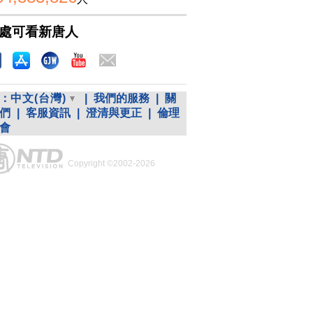
處可看新唐人
：
中文(台灣)
|
我們的服務
|
關
們
|
客服資訊
|
澄清與更正
|
倫理
會
Copyright ©2002-2026