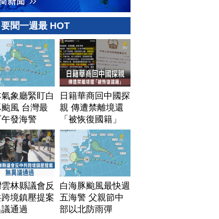
要聞一週最 HOT
本氣象廳緊盯白
日籍華商回中國探
颱風 台灣最
親 傳遭禁離境還
下午發海警
「被恢復國籍」
灣雲林縣議會反
白海豚颱風最快週
共跨境鎮壓提案
五海警 父親節中
異議通過
部以北防雨彈