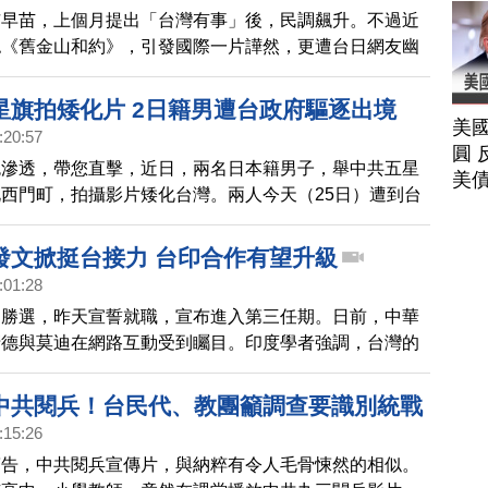
市早苗，上個月提出「台灣有事」後，民調飆升。不過近
認《舊金山和約》，引發國際一片譁然，更遭台日網友幽
本前議員表達，難道現在台灣還是日本領土嗎？台灣外交
強調中華民國台灣與中共互不隸屬。
星旗拍矮化片 2日籍男遭台政府驅逐出境
美
:20:57
圓 
色滲透，帶您直擊，近日，兩名日本籍男子，舉中共五星
美
西門町，拍攝影片矮化台灣。兩人今天（25日）遭到台
逐出境，禁止再入境台灣。
發文掀挺台接力 台印合作有望升級
:01:28
迪勝選，昨天宣誓就職，宣布進入第三任期。日前，中華
清德與莫迪在網路互動受到矚目。印度學者強調，台灣的
防衛，都攸關印度利益，雙方的關係應該超越經濟領域。
中共閱兵！台民代、教團籲調查要識別統戰
:15:26
警告，中共閱兵宣傳片，與納粹有令人毛骨悚然的相似。