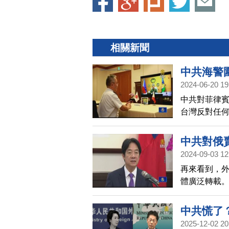
相關新聞
中共海警
2024-06-20 19
中共對菲律
台灣反對任
軍事脅迫。
域和平穩定
中共對俄
諾。此外，
2024-09-03 12
行視訊通話
再來看到，
隊始終站在
體廣泛轉載。
中共侵台目
和俄羅斯討
中共慌了
2025-12-02 20