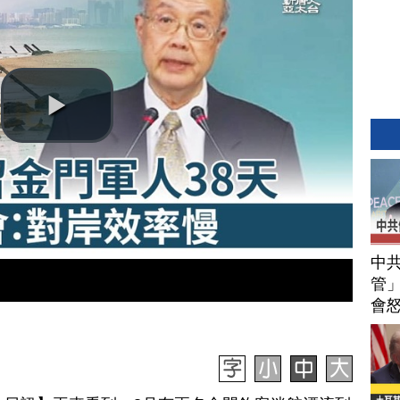
中
管」
會