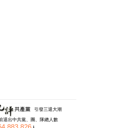
引發三退大潮
前退出中共黨、團、隊總人數
64,883,826
人