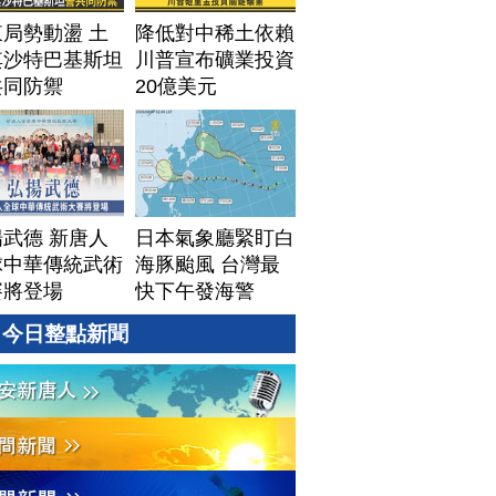
局勢動盪 土
降低對中稀土依賴
其沙特巴基斯坦
川普宣布礦業投資
共同防禦
20億美元
武德 新唐人
日本氣象廳緊盯白
球中華傳統武術
海豚颱風 台灣最
賽將登場
快下午發海警
今日整點新聞