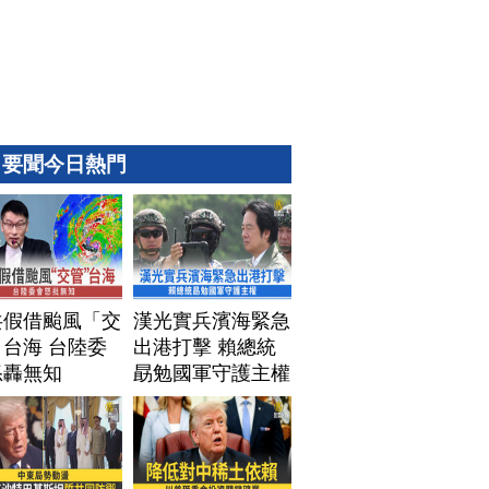
要聞今日熱門
共假借颱風「交
漢光實兵濱海緊急
台海 台陸委
出港打擊 賴總統
怒轟無知
勗勉國軍守護主權