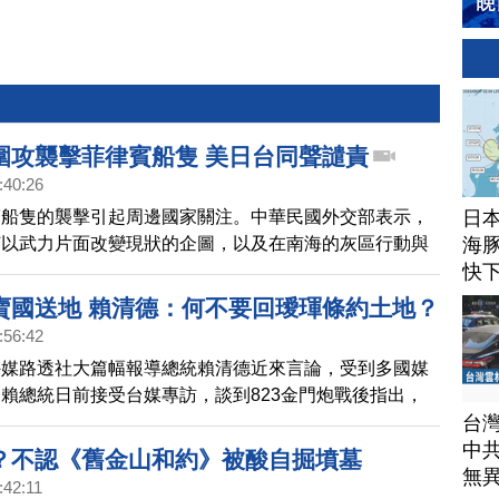
圍攻襲擊菲律賓船隻 美日台同聲譴責
:40:26
日
賓船隻的襲擊引起周邊國家關注。中華民國外交部表示，
海豚
何以武力片面改變現狀的企圖，以及在南海的灰區行動與
快
美國國務卿布林肯也與菲律賓外長通話，譴責中共破壞區
，並重申美國根據《共同防禦條約》對菲律賓的堅定承
賣國送地 賴清德：何不要回璦琿條約土地？
日本自衛隊統合幕僚長吉田圭秀，也與菲律賓參謀總長進
:56:42
，雙方都對事態發展表示擔憂。吉田圭秀強調，日本自衛
外媒路透社大篇幅報導總統賴清德近來言論，受到多國媒
菲律賓這邊，並將深化與菲律賓及理念相近國家的合作。
賴總統日前接受台媒專訪，談到823金門炮戰後指出，
台
的，根本就不是為了中國領土問題，否則，中共現在就會
中
回龐大的中國土地。
？不認《舊金山和約》被酸自掘墳墓
無
:42:11