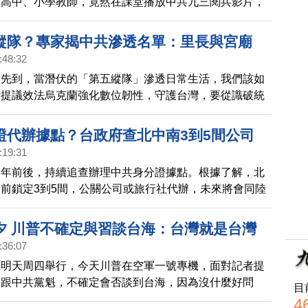
有高中、小學教師，竟然在課堂播放中共九三閱兵影片，
波。台灣民意代表，及教師聯盟都呼籲政府教育部盡快調
手是否進入台灣校園；更喊話應該要將，識別中共的教育
縱隊？專家揭中共滲透名單：里長與宮廟
台灣的師資培育。
:48:32
火先到，當潛伏的「第五縱隊」滲透日常生活，我們該如
者提議效法烏克蘭強化數位韌性，守護台灣，要從識破統
。
證代辦據點？台政府查北中南3到5間公司
:19:31
過年前後，持續追查辦理中共身分證據點。根據了解，北
前鎖定3到5間，公關公司或旅行社代辦，未來將會同陸
單位，查證是否違反《兩岸人民關係條例》。根據台灣法
籍互斥，不可兼得。
夕 川普不確定與習談台海：台灣就是台灣
:36:07
在明天周四舉行，今天川普在空軍一號專機，面對記者提
為跟中共黨魁，不確定會否談到台海，因為沒什麼好問
目
言，台灣就是台灣。
4