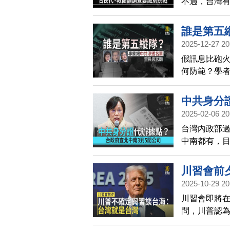
不過，台灣
引發軒然大
查，中共黑
誰是第五
指引，納入
2025-12-27 20
假訊息比砲
何防範？學
戰謊言開始
中共身分
2025-02-06 20
台灣內政部
中南都有，目
委會及國安
規，兩岸戶
川習會前
2025-10-29 20
川習會即將
問，川普認
的；川普直