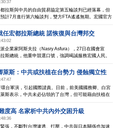
:30:37
宏都拉斯與中共的自由貿易協定第五輪談判已經落幕，但
預計7月進行第六輪談判，雙方FTA遙遙無期。宏國官方
即將出口120公斤的蝦子到中國，只相當於台灣2023年進
分之1，而這對於陷入困境的宏國蝦農來說，也只是杯水
就任宏都拉斯總統 諾恢復與台灣邦交
:43:02
企業家阿斯夫拉（Nasry Asfura），27日在國會宣
都拉斯總統，他重申競選口號，強調竭誠服務宏國人民。
經承諾，要恢復與台灣的外交關係，如果達成，將成為中
外交的一大挫敗。
卿萊斯：中共或扶植在台勢力 侵蝕獨立性
:47:47
行環台軍演，引起國際譴責。日前，前美國國務卿、白宮
問萊斯表示，中共未必佔領的了台灣，但可能藉由扶植在
蝕台灣的意志。
台難度高 名家析中共內外交困升級
:48:36
域緊張，不斷對台灣滲透、打壓，中共與日本關係也加速