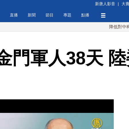
新唐人影音
|
大
直播
新聞
節目
專題
點播
降低對中稀土依賴 
金門軍人38天 