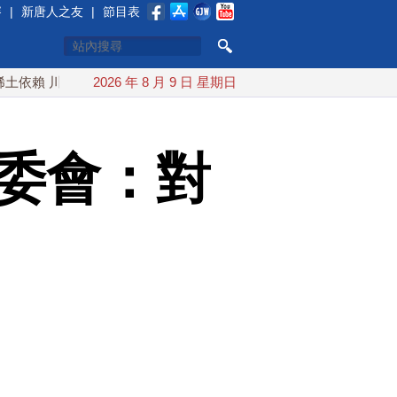
賽
|
新唐人之友
|
節目表
川普宣布礦業投資20億美元
2026 年 8 月 9 日 星期日
中東局勢動盪 土耳其沙特巴基斯坦
陸委會：對