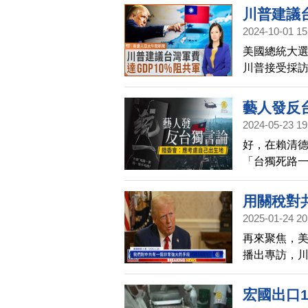
川普建議台
2024-10-01 15
美國總統大選
川普接受採
避免，川普也
藝人發反
2024-05-23 19
好，在賴清
「台獨死路
緯及張韶涵
會今天（23
用關稅對
2025-01-24 20
再來聚焦，
播出專訪，
普表示，關
宏國出口1