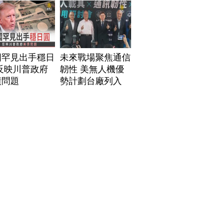
國罕見出手穩日
未來戰場聚焦通信
反映川普政府
韌性 美無人機優
債問題
勢計劃台廠列入