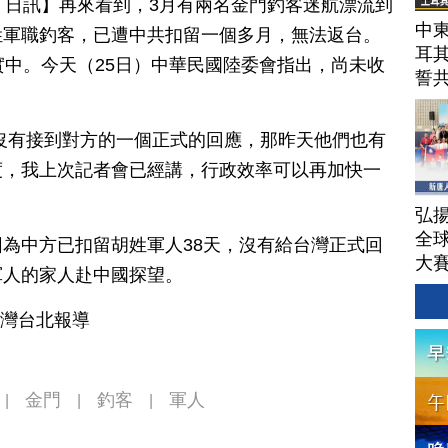
月 25 日訊】再來看到，3月有兩名金門釣客迷航漂流到
中東
姓軍職釣客，已遭中共扣留一個多月，無法返台。
耳
實中。今天（25日）中華民國陸委會指出，尚未收
誓
沒有接到對方的一個正式的回應，那昨天他們也有
度，我上次記者會已經講，行政效率可以再加快一
弘揚
全
為中方已扣留胡姓軍人38天，沒有給台灣正式回
大
軍人的家人赴中國探望。
台灣台北報導
金門
釣客
軍人
|
|
|