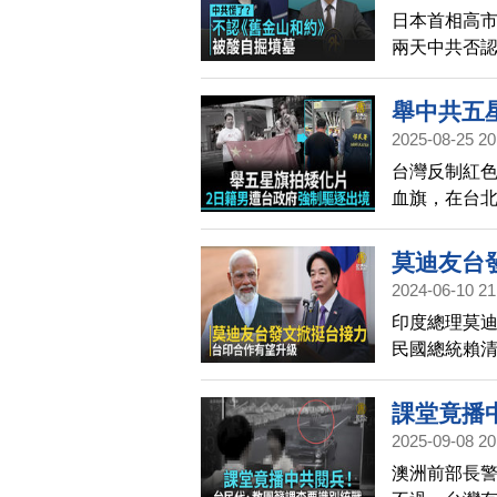
日本首相高
兩天中共否
默評論。日
部也回應，
舉中共五
2025-08-25 20
台灣反制紅
血旗，在台北
灣移民署驅
莫迪友台
2024-06-10 21
印度總理莫
民國總統賴
自治地位及
課堂竟播
2025-09-08 20
澳洲前部長