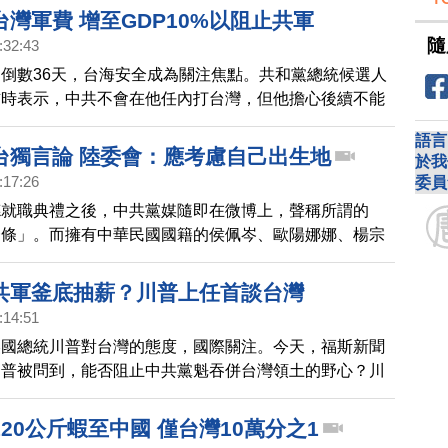
灣軍費 增至GDP10%以阻止共軍
隨
:32:43
倒數36天，台海安全成為關注焦點。共和黨總統候選人
訪時表示，中共不會在他任內打台灣，但他擔心後續不能
建議台灣，將國防預算拉高到GDP的10%。
語言
台獨言論 陸委會：應考慮自己出生地
於我
:17:26
委員
德就職典禮之後，中共黨媒隨即在微博上，聲稱所謂的
一條」。而擁有中華民國國籍的侯佩岑、歐陽娜娜、楊宗
等藝人，也跟著轉發，引起台灣網友不滿。中華民國陸委
日）也做出回應。
共軍釜底抽薪？川普上任首談台灣
:14:51
美國總統川普對台灣的態度，國際關注。今天，福斯新聞
川普被問到，能否阻止中共黨魁吞併台灣領土的野心？川
鍵是他將藉由關稅應對中共。
20公斤蝦至中國 僅台灣10萬分之1