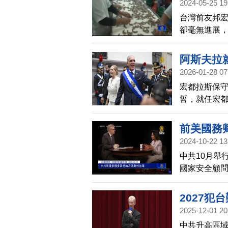
2024-05-25 19
台灣前友邦
卻毫無進展，
24日證實，
口量的10萬
阿斯夫拉
車薪。
2026-01-28 07
宏都拉斯保守派
誓，就任宏
阿斯夫拉曾
共在中美洲
前美國務
2024-10-22 13
中共10月舉
國家安全顧
台勢力，侵
2027犯
2025-12-01 20
中共升高區