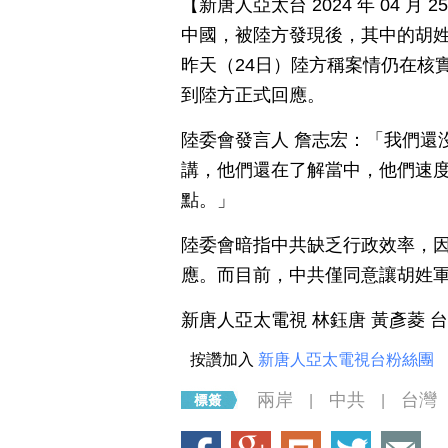
【新唐人亞太台 2024 年 04 
中國，被陸方發現後，其中的胡
昨天（24日）陸方稱案情仍在核
到陸方正式回應。
陸委會發言人 詹志宏：「我們還
講，他們還在了解當中，他們速
點。」
陸委會暗指中共缺乏行政效率，因
應。而目前，中共僅同意讓胡姓
新唐人亞太電視 林鈺唐 黃彥菱 
按讚加入
新唐人亞太電視台粉絲團
兩岸
中共
台灣
|
|