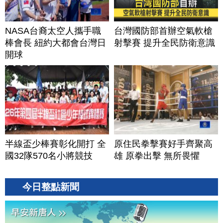
NASA台裔太空人攜手職
台灣國防部首辦空氣軟槍
棒會長 紐約大都會台灣日
射擊賽 提升全民防衛意識
開球
半線盃少棒賽彰化開打 全
原住民拳擊賽好手齊聚高
國32隊570名小將競技
雄 原拳出擊 無所畏懼
今日整點新聞