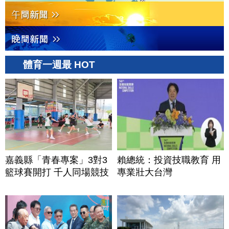
體育一週最 HOT
嘉義縣「青春專案」3對3
賴總統：投資技職教育 用
籃球賽開打 千人同場競技
專業壯大台灣