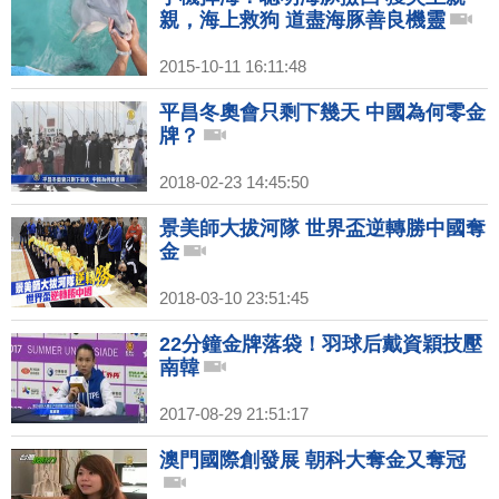
親，海上救狗 道盡海豚善良機靈
2015-10-11 16:11:48
平昌冬奧會只剩下幾天 中國為何零金
牌？
2018-02-23 14:45:50
景美師大拔河隊 世界盃逆轉勝中國奪
金
2018-03-10 23:51:45
22分鐘金牌落袋！羽球后戴資穎技壓
南韓
2017-08-29 21:51:17
澳門國際創發展 朝科大奪金又奪冠