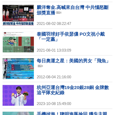
麟洋奪金.高喊來自台灣 中共惱怒斷
頒獎直播
2021-08-02 08:22:47
泰國羽球好手依瑟儂 PO文祝小戴
「一定贏」
2021-08-01 13:03:09
每日奧運之星：美國的男女「飛魚」
2012-08-04 21:16:00
杭州亞運台灣19金20銀28銅 金牌數
追平隊史紀錄
2023-10-08 15:49:00
手機掉海！聰明海豚撿回 獲失主親