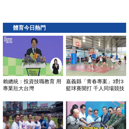
體育今日熱門
賴總統：投資技職教育 用
嘉義縣「青春專案」3對3
專業壯大台灣
籃球賽開打 千人同場競技