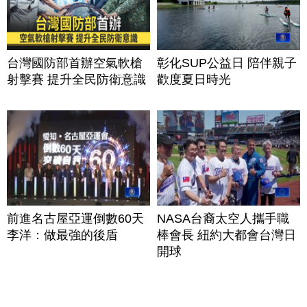
台灣國防部首辦空氣軟槍
彰化SUP公益日 陪伴親子
射擊賽 提升全民防衛意識
歡度夏日時光
前進名古屋亞運倒數60天
NASA台裔太空人攜手職
李洋：做最強的後盾
棒會長 紐約大都會台灣日
開球