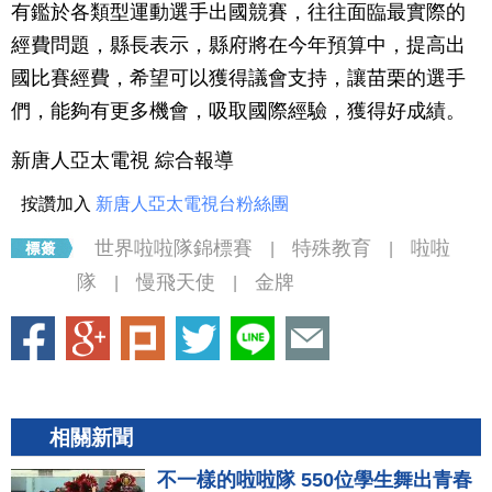
有鑑於各類型運動選手出國競賽，往往面臨最實際的
經費問題，縣長表示，縣府將在今年預算中，提高出
國比賽經費，希望可以獲得議會支持，讓苗栗的選手
們，能夠有更多機會，吸取國際經驗，獲得好成績。
新唐人亞太電視 綜合報導
按讚加入
新唐人亞太電視台粉絲團
世界啦啦隊錦標賽
特殊教育
啦啦
|
|
隊
慢飛天使
金牌
|
|
相關新聞
不一樣的啦啦隊 550位學生舞出青春