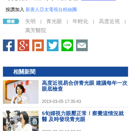
按讚加入
新唐人亞太電視台粉絲團
失明
青光眼
年輕化
高度近視
|
|
|
|
萬芳醫院
相關新聞
高度近視易合併青光眼 建議每年一次
眼底檢查
2019-03-05 17:35:43
5旬婦視力眼壓正常！察覺這情況就
醫 及時發現青光眼