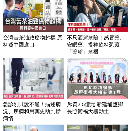
台灣苦茶油致癌物超標 原
不只酒駕危險！感冒藥、
料疑中國進口
安眠藥、提神飲料恐藏
「藥駕」危機
急診別只說不適！描述病
斥資2.5億元 新建埔鹽鄉
況、疾病和用藥史助判斷
長照衛福大樓動土
病情