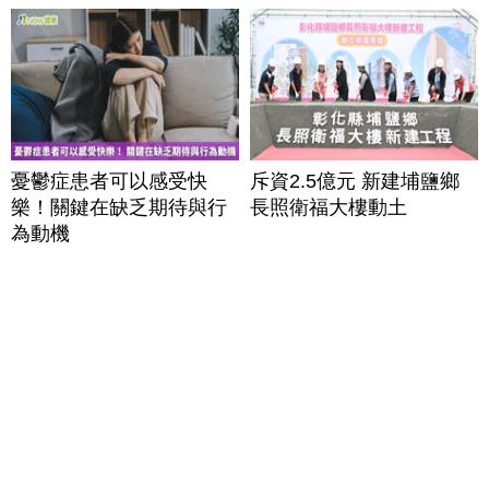
憂鬱症患者可以感受快
斥資2.5億元 新建埔鹽鄉
樂！關鍵在缺乏期待與行
長照衛福大樓動土
為動機