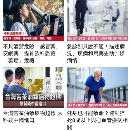
不只酒駕危險！感冒藥、
急診別只說不適！描述病
安眠藥、提神飲料恐藏
況、疾病和用藥史助判斷
「藥駕」危機
病情
台灣苦茶油致癌物超標 原
健身也可能致命？運動猝
料疑中國進口
死8成以上與心血管疾病相
關