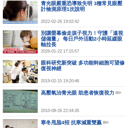
青光眼嚴重恐導致失明 3種常見眼壓
計檢測原理1次說明
2022-02-26 19:02:42
別讓螢幕偷走孩子視力！守護「遠視
儲備量」 每日戶外活動2小時延緩眼
軸拉長
2026-01-22 17:15:57
眼科研究新突破 多功能幹細胞可望修
復視神經
2019-02-15 19:20:46
高壓氧治青光眼 助患者恢復視力
2010-08-26 22:34:35
寒冬甩脂4招 抗寒減重雙贏