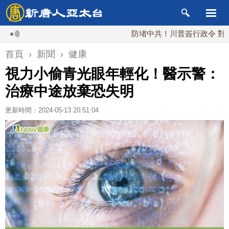
防堵中共！川普簽行政令 對多晶矽課
首頁
›
新聞
›
健康
視力小偷青光眼年輕化！醫示警：
治療中途放棄恐失明
更新時間：2024-05-13 20:51:04