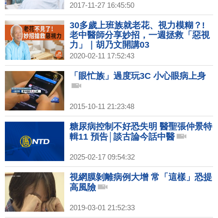
2017-11-27 16:45:50
30多歲上班族就老花、視力模糊？!
老中醫師分享妙招，一週拯救「惡視
力」｜胡乃文開講03
2020-02-11 17:52:43
「眼忙族」過度玩3C 小心眼病上身
2015-10-11 21:23:48
糖尿病控制不好恐失明 醫聖張仲景特
輯11 預告│談古論今話中醫
2025-02-17 09:54:32
視網膜剝離病例大增 常「這樣」恐提
高風險
2019-03-01 21:52:33