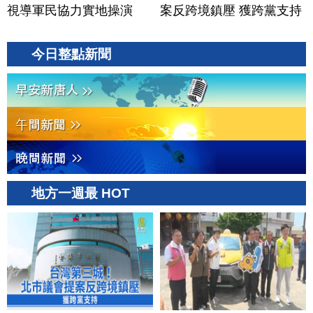
視導軍民協力實地操演
案反跨境鎮壓 獲跨黨支持
今日整點新聞
地方一週最 HOT