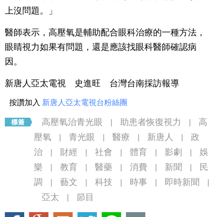
上沒問題。」
醫師表示，高壓氧是輔助配合眼科治療的一種方法，
眼睛視力如果有問題，還是應該找眼科醫師確認病
因。
新唐人亞太電視 史進旺 台灣台南採訪報導
按讚加入
新唐人亞太電視台粉絲團
高壓氧治青光眼
助患者恢復視力
高
|
|
壓氧
青光眼
醫療
新唐人
政
|
|
|
|
治
財經
社會
體育
影劇
娛
|
|
|
|
|
樂
教育
醫藥
消費
新聞
民
|
|
|
|
|
調
藝文
科技
時事
即時新聞
|
|
|
|
|
亞太
節目
|