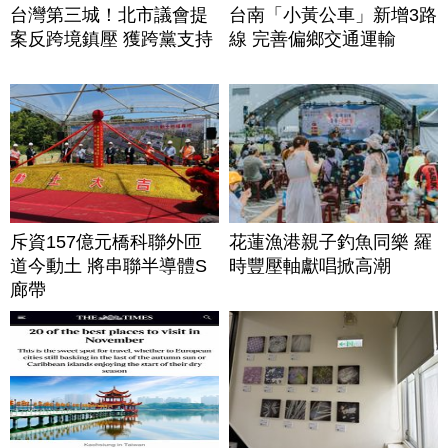
台灣第三城！北市議會提
台南「小黃公車」新增3路
案反跨境鎮壓 獲跨黨支持
線 完善偏鄉交通運輸
斥資157億元橋科聯外匝
花蓮漁港親子釣魚同樂 羅
道今動土 將串聯半導體S
時豐壓軸獻唱掀高潮
廊帶