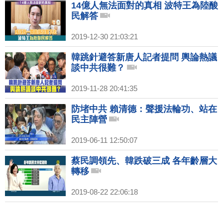
14億人無法面對的真相 波特王為陸酸
民解答
2019-12-30 21:03:21
韓跳針避答新唐人記者提問 輿論熱議
談中共很難？
2019-11-28 20:41:35
防堵中共 賴清德：聲援法輪功、站在
民主陣營
2019-06-11 12:50:07
蔡民調領先、韓跌破三成 各年齡層大
轉移
2019-08-22 22:06:18