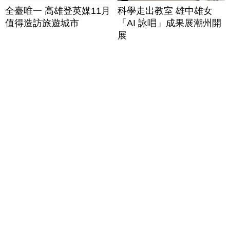
全臺唯一 高雄登英媒11月
科學走出教室 雄中雄女
值得造訪旅遊城市
「AI 詠唱」成果展潮州開
展