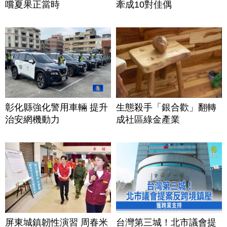
嚐夏果正當時
牽成10對佳偶
彰化縣強化警用車輛 提升
生態殺手「銀合歡」翻轉
治安網機動力
成社區綠金產業
屏東城鎮韌性演習 周春米
台灣第三城！北市議會提