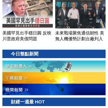
爭奪｜#財經新聞｜
鍵樞紐？｜#財經新聞
20260804(二)
│20260805 (三)
美國罕見出手穩日圓 反映
未來戰場聚焦通信韌性 美
川普政府美債問題
無人機優勢計劃台廠列入
今日整點新聞
財經一週最 HOT