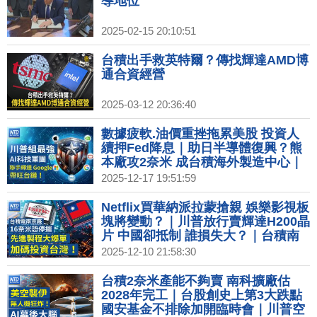
導地位
2025-02-15 20:10:51
台積出手救英特爾？傳找輝達AMD博
通合資經營
2025-03-12 20:36:40
數據疲軟.油價重挫拖累美股 投資人
續押Fed降息｜助日半導體復興？熊
本廠攻2奈米 成台積海外製造中心｜
台灣僅23%商品遭課稅 美主要貿易夥
2025-12-17 19:51:59
伴中最低｜中國零售數據創疫情來新
低 商場冷清關門倒閉｜北極圈芬蘭聖
Netflix買華納派拉蒙搶親 娛樂影視板
誕老人村 聖誕老人啟程送祝福
塊將變動？｜川普放行賣輝達H200晶
片 中國卻抵制 誰損失大？｜台積南
京廠VEU年底美撤銷 先進製程加碼投
2025-12-10 21:58:30
資台南｜台手搖飲進駐美國一級戰區
K型經濟衝擊消費力？
台積2奈米產能不夠賣 南科擴廠估
2028年完工｜台股創史上第3大跌點
國安基金不排除加開臨時會｜川普空