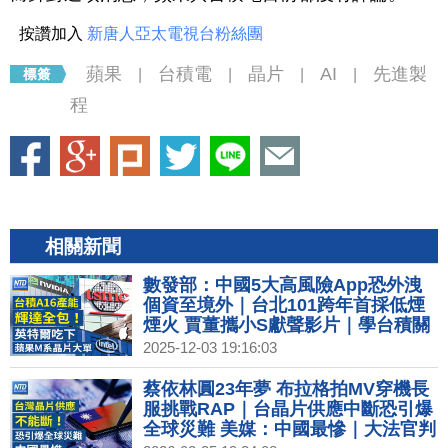
按讚加入
新唐人亞太電視台粉絲團
蘋果
台積電
晶片
AI
先進製
|
|
|
|
程
相關新聞
數發部：中國5大高風險App恐外洩
個資至境外｜台北101跨年首採低煙
煙火 賈董攜小S獻聲影片｜學台積關
鍵優勢？英特爾擁美國製造 將改變代
2025-12-03 19:16:03
工生態？｜東京威力科創遭台檢起訴
涉未防員工竊取台積技術
蔡依林圓23年夢 布拉格拍MV穿機長
服挑戰RAP｜台晶片供應中斷恐引爆
全球災難 美媒：中國最慘｜大法官判