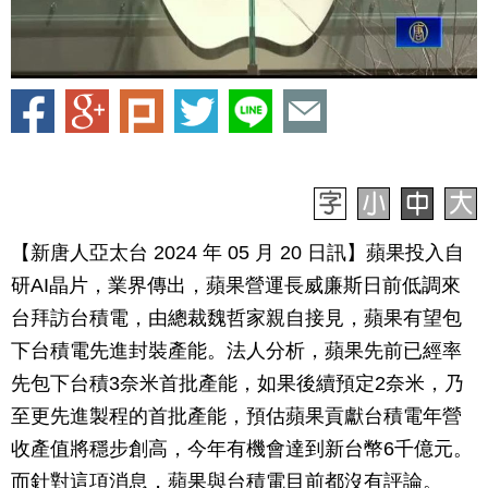
【新唐人亞太台 2024 年 05 月 20 日訊】蘋果投入自
研AI晶片，業界傳出，蘋果營運長威廉斯日前低調來
台拜訪台積電，由總裁魏哲家親自接見，蘋果有望包
下台積電先進封裝產能。法人分析，蘋果先前已經率
先包下台積3奈米首批產能，如果後續預定2奈米，乃
至更先進製程的首批產能，預估蘋果貢獻台積電年營
收產值將穩步創高，今年有機會達到新台幣6千億元。
而針對這項消息，蘋果與台積電目前都沒有評論。