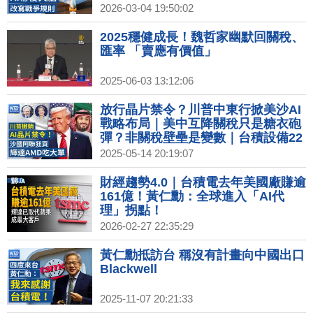
襲伊朗借助AI 演算法致勝重塑戰爭格
2026-03-04 19:50:02
局？｜印石油庫存將見底 川普擬派美
軍護荷莫茲海峽油輪｜打伊朗投擲2
2025穩健成長！魏哲家幽默回關稅、
千枚炸彈 白宮召見國防產業高層
匯率 「賣應有價值」
2025-06-03 13:12:06
放行晶片禁令？川普中東行掀美沙AI
戰略布局｜美中互降關稅只是糖衣砲
彈？非關稅壁壘是變數｜台積設備22
億賣關係企業VSMC 聚焦成熟製程｜
2025-05-14 20:19:07
早餐店推聯名搶客 找《黑白大廚》愛
德華李助陣
財經趨勢4.0｜台積電去年美國廠賺逾
161億！黃仁勳：全球進入「AI代
理」拐點！
2026-02-27 22:35:29
黃仁勳抵訪台 稱沒有計畫向中國出口
Blackwell
2025-11-07 20:21:33