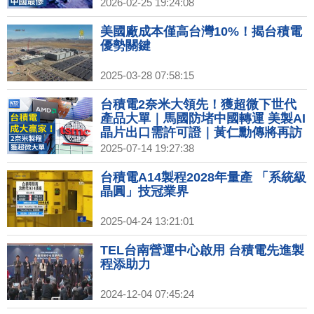
對等關稅無效！川普國情咨文藏玄
2026-02-25 19:24:08
機？｜台採購美天然氣有意增加 中
油：長期占比達3成
美國廠成本僅高台灣10%！揭台積電
優勢關鍵
2025-03-28 07:58:15
台積電2奈米大領先！獲超微下世代
產品大單｜馬國防堵中國轉運 美製AI
晶片出口需許可證｜黃仁勳傳將再訪
中 美兩黨議員籲勿見共軍關聯企業｜
2025-07-14 19:27:38
台灣首座超級電池工廠起火釀死傷
台積電A14製程2028年量產 「系統級
晶圓」技冠業界
2025-04-24 13:21:01
TEL台南營運中心啟用 台積電先進製
程添助力
2024-12-04 07:45:24