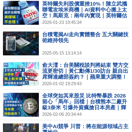
英特爾失利股價重挫10%！陳立武攜
聯電攻埃米商機｜AI資料中心搬上太
空！馬斯克：兩年內實現｜英特爾估
值比台積電高 外媒喊：不合理！｜美
2026-01-23 19:45:34
台企業盈利推升！外銀：股市非泡沫
黃金上看5350美元
台積電揭AI走向實體整合 五大關鍵技
術維持領先
2025-05-15 13:14:14
俞大㵢：台美關稅談判將結束 雙方交
流更密切｜黃仁勳傳1/30訪台 親自出
席輝達總部簽約？｜蘋果重大調整！
2026年或不發表iPhone 18｜2026超
2026-01-02 19:29:43
級獨角獸IPO潮！SpaceX、OpenAI
拚兆元身價
全球突如其來股災 比特幣暴跌 2026
留心「馬年」回檔｜台積熊本二廠升
級3奈米 引爆外資瘋搶日本房產｜輝
達北士科權利金122億 北市府：最快
2026-02-06 20:34:44
11日簽約｜時尚之都的冬季奧運 代表
隊服展現各國時尚力
美中AI競爭 川普：將在能源領域占主