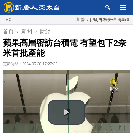
川普：伊朗擁核夢碎 海峽即將恢復
首頁
›
新聞
›
財經
蘋果高層密訪台積電 有望包下2奈
米首批產能
更新時間：2024-05-20 17:27:22