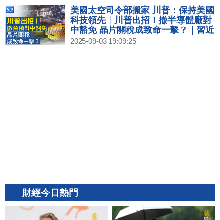
美國太空司令部搬家 川普：保持美國
科技領先｜川普出招！撤半導體廠對
中豁免 晶片關稅成致命一擊？｜習近
平白送20億給成員國 引輿論炮轟｜數
2025-09-03 19:09:25
發部：3條國際海纜斷線 EAC2斷在
菲星之間
財經今日熱門