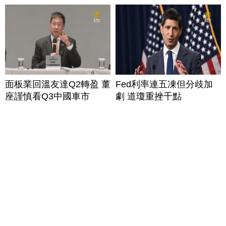
面板業回溫友達Q2轉盈 董
Fed利率連五凍但分歧加
座謹慎看Q3中國車市
劇 道瓊重挫千點