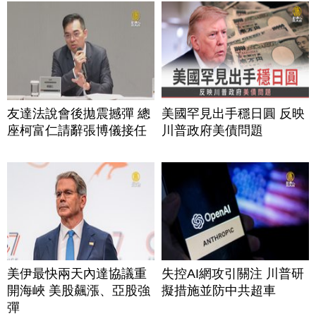
友達法說會後拋震撼彈 總
美國罕見出手穩日圓 反映
座柯富仁請辭張博儀接任
川普政府美債問題
美伊最快兩天內達協議重
失控AI網攻引關注 川普研
開海峽 美股飆漲、亞股強
擬措施並防中共超車
彈