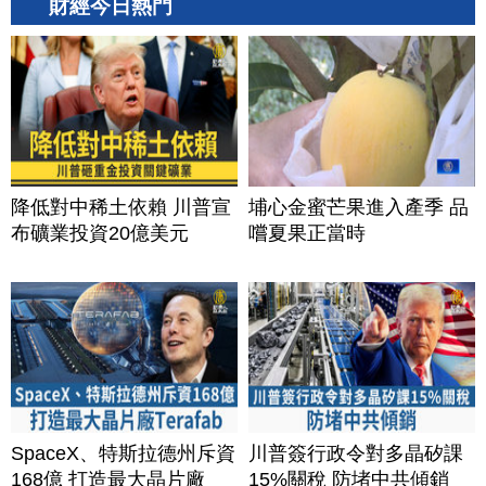
財經今日熱門
降低對中稀土依賴 川普宣
埔心金蜜芒果進入產季 品
布礦業投資20億美元
嚐夏果正當時
SpaceX、特斯拉德州斥資
川普簽行政令對多晶矽課
168億 打造最大晶片廠
15%關稅 防堵中共傾銷