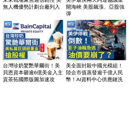
未來戰場聚焦通信韌性 美
美伊最快兩天內達協議重
無人機優勢計劃台廠列入
開海峽 美股飆漲、亞股強
彈
台灣珍奶驚艷華爾街！美
美全面封殺中國光模組！
貝恩資本砸逾6億美金入主
陸企市值蒸發逾千億人民
貢茶拓國際版圖加速攻
幣！AI資料中心供應鏈洗
美？｜#財經新聞｜
牌？台灣喜迎轉單！成關
20260806(四)
鍵樞紐？｜#財經新聞
│20260805 (三)