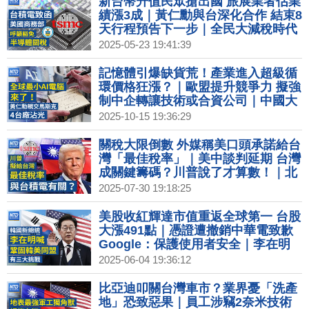
新台幣升值民眾搶出國 旅展業者估業
績漲3成｜黃仁勳與台深化合作 結束8
天行程預告下一步｜全民大減稅時代
來臨？川普《大而美》能解美債？｜
2025-05-23 19:41:39
中國市場前景黯淡 成全球奢侈品業最
大拖油瓶｜台積電證實致函美國商務
記憶體引爆缺貨荒！產業進入超級循
部 籲豁免半導體關稅
環價格狂漲？｜歐盟提升競爭力 擬強
制中企轉讓技術或合資公司｜中國大
疆擬在美國成立公司 金蟬脫殼引安全
2025-10-15 19:36:29
疑慮｜中國知名企業家接連墜樓身亡
知情人爆內幕｜賈永婕出席紡織展時
關稅大限倒數 外媒稱美口頭承諾給台
尚秀 曝小S金鐘服裝細節｜星宇Q4動
灣「最佳稅率」｜美中談判延期 台灣
能明顯回升 明年有望開首條歐洲線
成關鍵籌碼？川普說了才算數！｜北
京暴雨水庫洩洪釀重大傷亡 數百人被
2025-07-30 19:18:25
曝失蹤｜紐約華埠老牌茶餐廳 叉燒包
吸客每小時銷上百個
美股收紅輝達市值重返全球第一 台股
大漲491點｜憑證遭撤銷中華電致歉
Google：保護使用者安全｜李在明
喊鞏固韓美同盟 專家：經濟面有3大
2025-06-04 19:36:12
挑戰｜稀土卡關美中談判條件？全球
汽車業恐面臨停工｜蔣萬安率縣市首
比亞迪叩關台灣車市？業界憂「洗產
長赴政院爭取補助 卓榮泰回應
地」恐致惡果｜員工涉竊2奈米技術