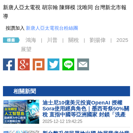
新唐人亞太電視 胡宗翰 陳輝模 沈唯同 台灣新北市報
導
按讚加入
新唐人亞太電視台粉絲團
鴻海
川普
關稅
劉揚偉
2025
|
|
|
|
展望
相關新聞
迪士尼10億美元投資OpenAI 授權
Sora使用經典角色｜墨西哥祭50%關
稅 直指中國等亞洲國家 封鎖「洗產
地」｜創台灣主權AI新里程 賴清德親
2025-12-12 19:42:25
赴國網中心啟用｜鴻海砸159億蓋高
雄旗艦總部 輪值CEO回應墨關稅