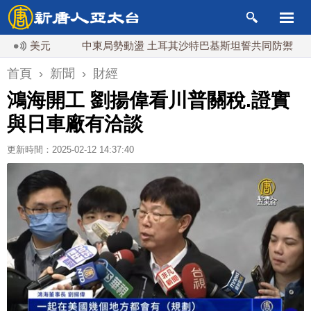
美元
中東局勢動盪 土耳其沙特巴基斯坦誓共同防禦
漢
首頁
›
新聞
›
財經
鴻海開工 劉揚偉看川普關稅.證實
與日車廠有洽談
更新時間：2025-02-12 14:37:40