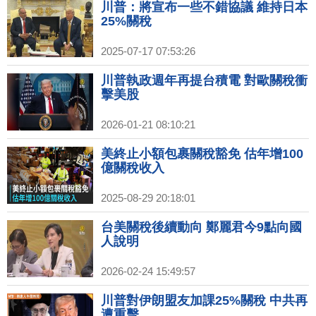
川普：將宣布一些不錯協議 維持日本
25%關稅
2025-07-17 07:53:26
川普執政週年再提台積電 對歐關稅衝
擊美股
2026-01-21 08:10:21
美終止小額包裹關稅豁免 估年增100
億關稅收入
2025-08-29 20:18:01
台美關稅後續動向 鄭麗君今9點向國
人說明
2026-02-24 15:49:57
川普對伊朗盟友加課25%關稅 中共再
遭重擊