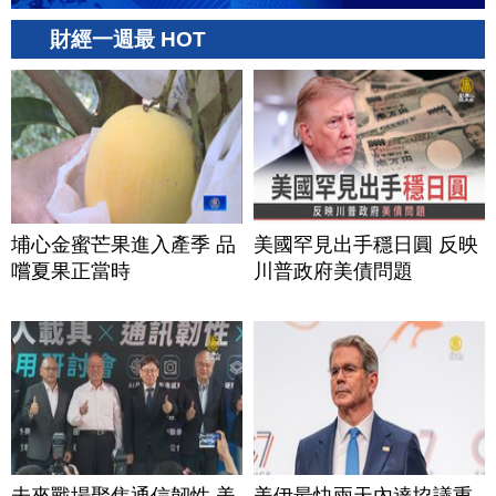
財經一週最 HOT
埔心金蜜芒果進入產季 品
美國罕見出手穩日圓 反映
嚐夏果正當時
川普政府美債問題