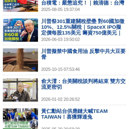
台積電：嚴懲追究！｜賴清德：台灣
明年國防預算逾GDP 3%｜美軍工獨
2025-08-05 19:37:04
角獸Anduril插旗台灣
川普祭301重建關稅壁壘 對60國加徵
10%、12.5%關稅｜SpaceX IPO擬
定價每股135美元 籌資750億美元｜
微軟圖追趕Anthropic 發表7款新AI
2026-06-03 19:50:02
模型｜機器人為何學不會？NXP高層
解析物理AI關鍵
川普擬禁中國食用油 反擊中共大豆要
脅
2025-10-15 07:53:46
俞大㵢：台美關稅談判將結束 雙方交
流更密切
2026-01-02 20:26:52
黃仁勳站台供應鏈大喊TEAM
TAIWAN！喜獲輝達兔