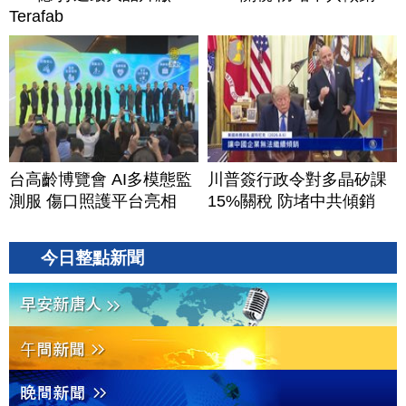
Terafab
台高齡博覽會 AI多模態監
川普簽行政令對多晶矽課
測服 傷口照護平台亮相
15%關稅 防堵中共傾銷
今日整點新聞