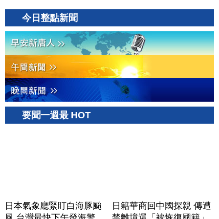
今日整點新聞
要聞一週最 HOT
日本氣象廳緊盯白海豚颱
日籍華商回中國探親 傳遭
風 台灣最快下午發海警
禁離境還「被恢復國籍」