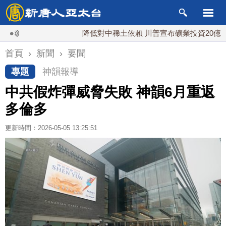
降低對中稀土依賴 川普宣布礦業投資20億美元
首頁
›
新聞
›
要聞
專題
神韻報導
中共假炸彈威脅失敗 神韻6月重返
多倫多
更新時間：2026-05-05 13:25:51