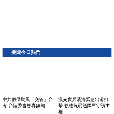
要聞今日熱門
中共假借颱風「交管」台
漢光實兵濱海緊急出港打
海 台陸委會怒轟無知
擊 賴總統勗勉國軍守護主
權