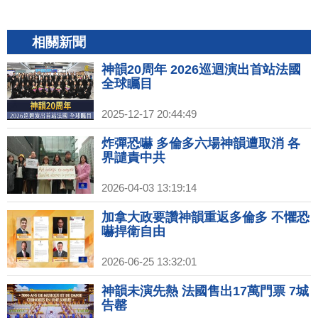
相關新聞
神韻20周年 2026巡迴演出首站法國
全球矚目
2025-12-17 20:44:49
炸彈恐嚇 多倫多六場神韻遭取消 各
界譴責中共
2026-04-03 13:19:14
加拿大政要讚神韻重返多倫多 不懼恐
嚇捍衛自由
2026-06-25 13:32:01
神韻未演先熱 法國售出17萬門票 7城
告罄