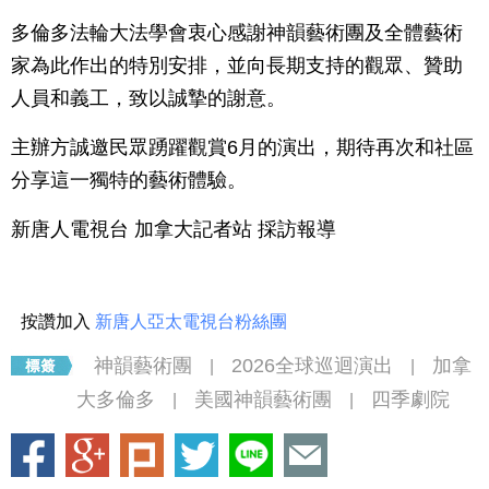
多倫多法輪大法學會衷心感謝神韻藝術團及全體藝術
家為此作出的特別安排，並向長期支持的觀眾、贊助
人員和義工，致以誠摯的謝意。
主辦方誠邀民眾踴躍觀賞6月的演出，期待再次和社區
分享這一獨特的藝術體驗。
新唐人電視台 加拿大記者站 採訪報導
按讚加入
新唐人亞太電視台粉絲團
神韻藝術團
2026全球巡迴演出
加拿
|
|
大多倫多
美國神韻藝術團
四季劇院
|
|