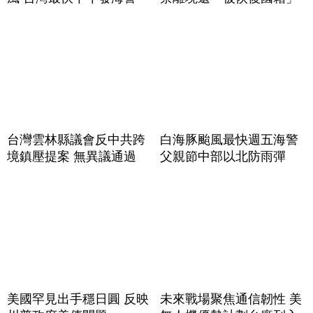
台灣雲林縣議會反中共跨
白海豚颱風最快週五海警
境鎮壓提案 無異議通過
父親節中部以北防雨彈
美國罕見出手穩日圓 反映
未來戰場聚焦通信韌性 美