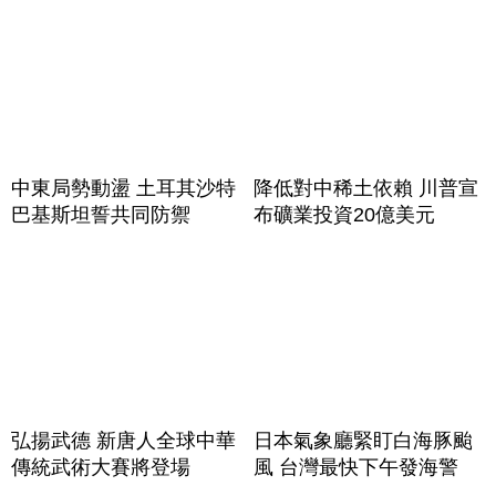
中東局勢動盪 土耳其沙特
降低對中稀土依賴 川普宣
巴基斯坦誓共同防禦
布礦業投資20億美元
弘揚武德 新唐人全球中華
日本氣象廳緊盯白海豚颱
傳統武術大賽將登場
風 台灣最快下午發海警