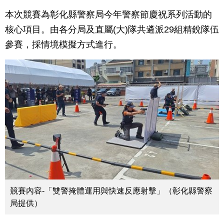
本次競賽為彰化縣警察局今年警察節慶祝系列活動的
核心項目。由各分局及直屬(大)隊共遴派29組精銳隊伍
參賽，採情境模擬方式進行。
競賽內容-「雙警掩體運用與快速反應射擊」（彰化縣警察
局提供）