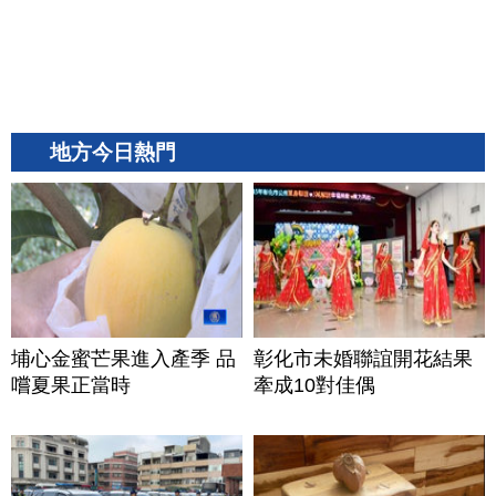
地方今日熱門
埔心金蜜芒果進入產季 品
彰化市未婚聯誼開花結果
嚐夏果正當時
牽成10對佳偶