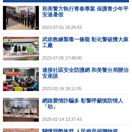
和美警方執行青春專案 保護青少年平
安過暑假
2023-07-01 16:26:43
武術教練製毒一條龍 彰化警破獲大麻
工廠
2023-07-05 17:48:00
連接社區安全防護網 和美警分局辦治
安座談
2023-02-16 18:11:55
網路愛情詐騙多 彰警呼籲慎防情人
「劫」
2025-02-14 13:37:43
關懷弱勢族群 人民媬母捐贈物資