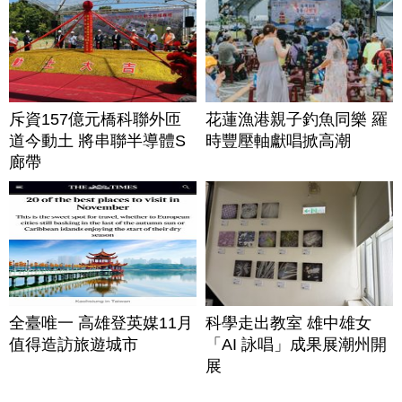
斥資157億元橋科聯外匝
花蓮漁港親子釣魚同樂 羅
道今動土 將串聯半導體S
時豐壓軸獻唱掀高潮
廊帶
全臺唯一 高雄登英媒11月
科學走出教室 雄中雄女
值得造訪旅遊城市
「AI 詠唱」成果展潮州開
展