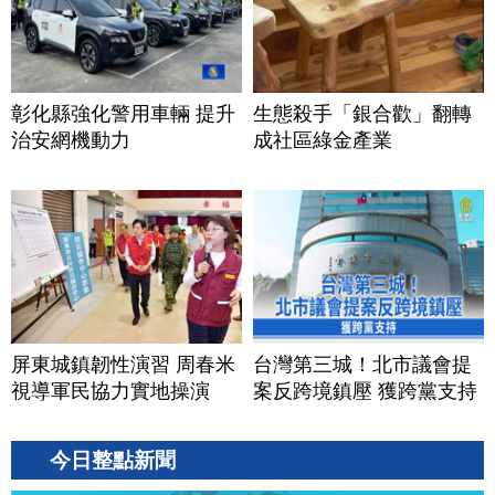
彰化縣強化警用車輛 提升
生態殺手「銀合歡」翻轉
治安網機動力
成社區綠金產業
屏東城鎮韌性演習 周春米
台灣第三城！北市議會提
視導軍民協力實地操演
案反跨境鎮壓 獲跨黨支持
今日整點新聞