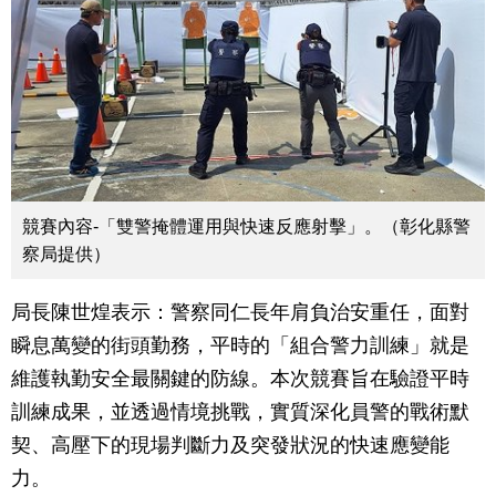
競賽內容-「雙警掩體運用與快速反應射擊」。（彰化縣警
察局提供）
局長陳世煌表示：警察同仁長年肩負治安重任，面對
瞬息萬變的街頭勤務，平時的「組合警力訓練」就是
維護執勤安全最關鍵的防線。本次競賽旨在驗證平時
訓練成果，並透過情境挑戰，實質深化員警的戰術默
契、高壓下的現場判斷力及突發狀況的快速應變能
力。