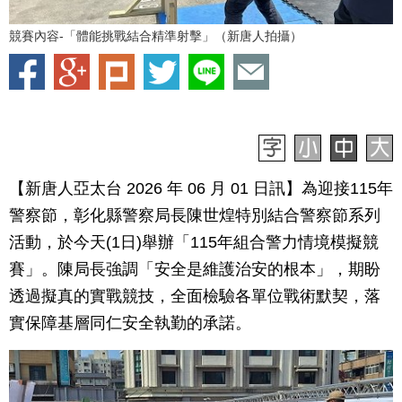
競賽內容-「體能挑戰結合精準射擊」（新唐人拍攝）
【新唐人亞太台 2026 年 06 月 01 日訊】為迎接115年
警察節，彰化縣警察局長陳世煌特別結合警察節系列
活動，於今天(1日)舉辦「115年組合警力情境模擬競
賽」。陳局長強調「安全是維護治安的根本」，期盼
透過擬真的實戰競技，全面檢驗各單位戰術默契，落
實保障基層同仁安全執勤的承諾。