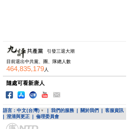
引發三退大潮
目前退出中共黨、團、隊總人數
464,835,179
人
隨處可看新唐人
語言：
中文(台灣)
|
我們的服務
|
關於我們
|
客服資訊
|
澄清與更正
|
倫理委員會