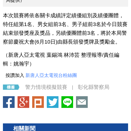
局提供）
本次競賽將依各關卡成績評定績優組別及績優團體，
特任組第1名、男女組前3名、男子組前3名於今日競賽
結束頒發獎座及獎品，另績優團體前3名，將於本局警
察節慶祝大會(6月10日)由縣長頒發獎牌及獎勵金。
（新唐人亞太電視 葉錫鴻 林沛芸 整理報導/責任編
輯：
姚瀚宇
）
按讚加入
新唐人亞太電視台粉絲團
警力情境模擬競賽
彰化縣警察局
|
相關新聞