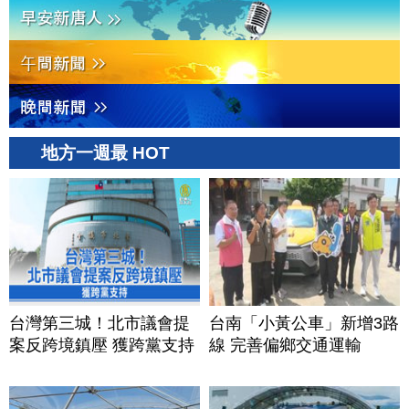
地方一週最 HOT
台灣第三城！北市議會提
台南「小黃公車」新增3路
案反跨境鎮壓 獲跨黨支持
線 完善偏鄉交通運輸