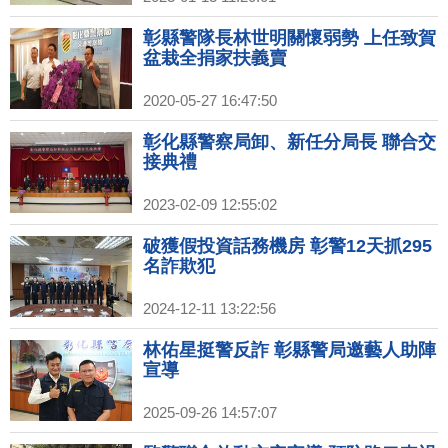
彰縣警隊長林世明關懷弱勢 上任致賀
盆栽全捐家扶義賣
2020-05-27 16:47:50
彰化縣警察局卸、新任分局長 聯合交
接典禮
2023-02-09 12:55:02
破獲假投資話務機房 彰警12天抓295
名詐欺犯
2024-12-11 13:22:56
林佑星挺警反詐 彰縣警局邀藝人助陣
宣導
2025-09-26 14:57:07