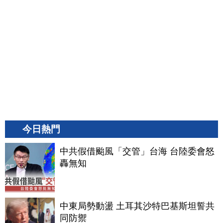
今日熱門
中共假借颱風「交管」台海 台陸委會怒
轟無知
中東局勢動盪 土耳其沙特巴基斯坦誓共
同防禦