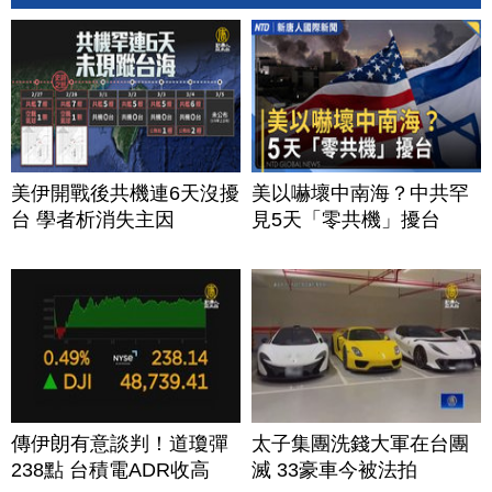
美伊開戰後共機連6天沒擾
美以嚇壞中南海？中共罕
台 學者析消失主因
見5天「零共機」擾台
傳伊朗有意談判！道瓊彈
太子集團洗錢大軍在台團
238點 台積電ADR收高
滅 33豪車今被法拍