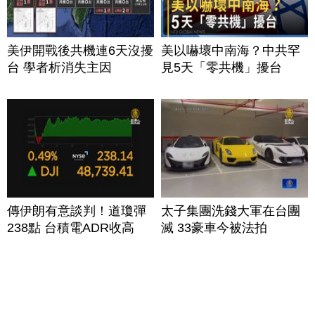
美伊開戰後共機連6天沒擾
美以嚇壞中南海？中共罕
台 學者析消失主因
見5天「零共機」擾台
傳伊朗有意談判！道瓊彈
太子集團洗錢大軍在台團
238點 台積電ADR收高
滅 33豪車今被法拍