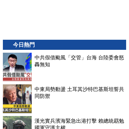
今日熱門
中共假借颱風「交管」台海 台陸委會怒
轟無知
中東局勢動盪 土耳其沙特巴基斯坦誓共
同防禦
漢光實兵濱海緊急出港打擊 賴總統勗勉
國軍守護主權