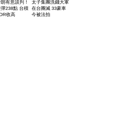
伊朗有意談判！
太子集團洗錢大軍
彈238點 台積
在台團滅 33豪車
DR收高
今被法拍