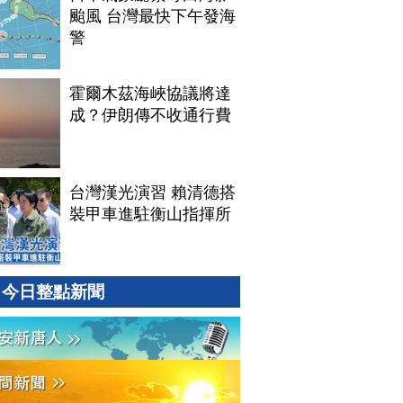
颱風 台灣最快下午發海
警
霍爾木茲海峽協議將達
成？伊朗傳不收通行費
台灣漢光演習 賴清德搭
裝甲車進駐衡山指揮所
今日整點新聞