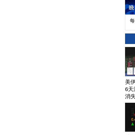
每
美
6天
消