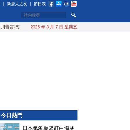
賽
|
新唐人之友
|
節目表
簽行政令 對多晶矽課15%關稅
2026 年 8 月 7 日 星期五
日本氣象廳緊盯白海豚颱風 
今日熱門
日本氣象廳緊盯白海豚