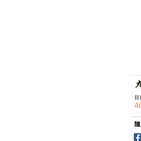
目
4
隨