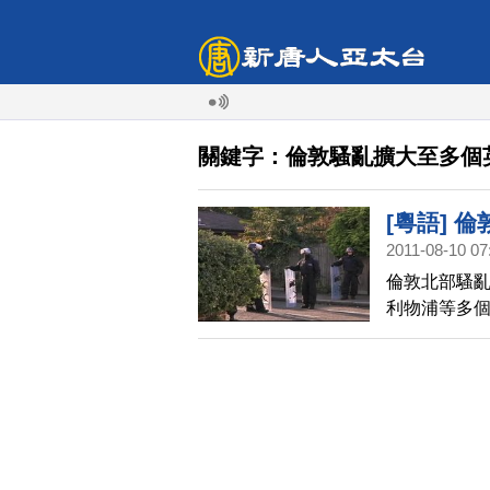
關鍵字：倫敦騷亂擴大至多個
[粵語] 
2011-08-10 07
倫敦北部騷
利物浦等多個
序。下面請看
多個英國城