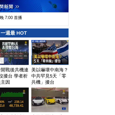
晚 7:00 首播
一週最 HOT
伊開戰後共機連
美以嚇壞中南海？
沒擾台 學者析
中共罕見5天「零
失主因
共機」擾台