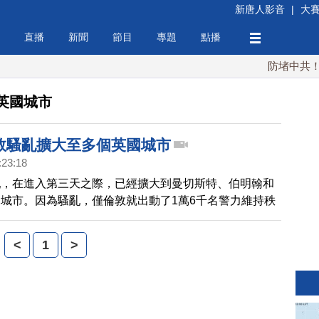
新唐人影音
|
大
直播
新聞
節目
專題
點播
防堵中共！川普
英國城市
倫敦騷亂擴大至多個英國城市
:23:18
亂，在進入第三天之際，已經擴大到曼切斯特、伯明翰和
城市。因為騷亂，僅倫敦就出動了1萬6千名警力維持秩
8月9號（星期二）的各地情況。 ,[粵語] 倫敦騷亂擴大至
市
<
1
>