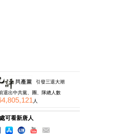
引發三退大潮
前退出中共黨、團、隊總人數
64,805,121
人
處可看新唐人