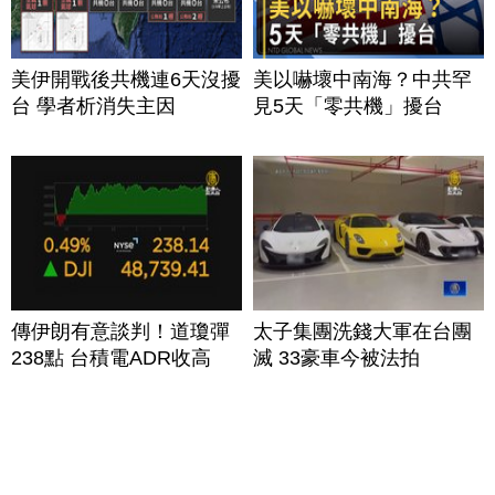
美伊開戰後共機連6天沒擾
美以嚇壞中南海？中共罕
台 學者析消失主因
見5天「零共機」擾台
傳伊朗有意談判！道瓊彈
太子集團洗錢大軍在台團
238點 台積電ADR收高
滅 33豪車今被法拍