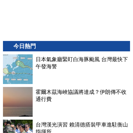
今日熱門
日本氣象廳緊盯白海豚颱風 台灣最快下
午發海警
霍爾木茲海峽協議將達成？伊朗傳不收
通行費
台灣漢光演習 賴清德搭裝甲車進駐衡山
指揮所