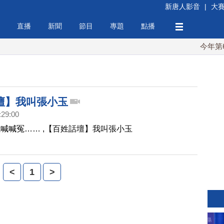
新唐人影音
|
大
直播
新聞
節目
專題
點播
今年第6次
壇】我叫張小玉
:29:00
喊喊冤…… ,【百姓話壇】我叫張小玉
<
1
>