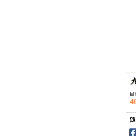
目
4
隨