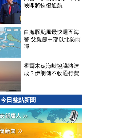
峽即將恢復通航
白海豚颱風最快週五海
警 父親節中部以北防雨
彈
霍爾木茲海峽協議將達
成？伊朗傳不收通行費
今日整點新聞