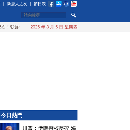
賽
|
新唐人之友
|
節目表
！朝鮮發射彈道導彈 落日本EEZ外
2026 年 8 月 6 日 星期四
紅海戰火續升溫 也門胡塞
今日熱門
川普：伊朗擁核夢碎 海