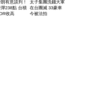
伊朗有意談判！
太子集團洗錢大軍
彈238點 台積
在台團滅 33豪車
DR收高
今被法拍