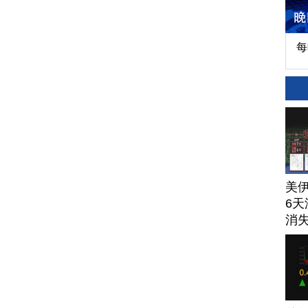
每
美
6天
消