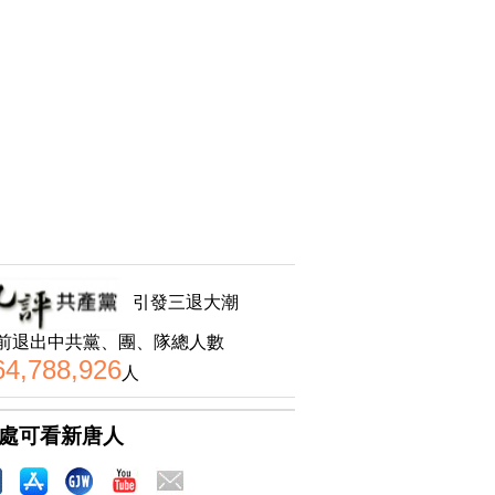
引發三退大潮
前退出中共黨、團、隊總人數
64,788,926
人
處可看新唐人