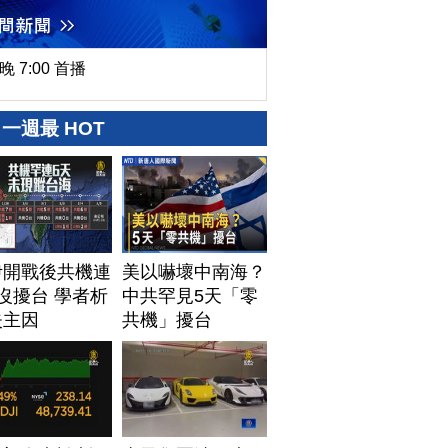
晚 7:00 首播
一週最 HOT
伊開戰後共機連
美以嚇壞中南海？
沒擾台 學者析
中共罕見5天「零
失主因
共機」擾台