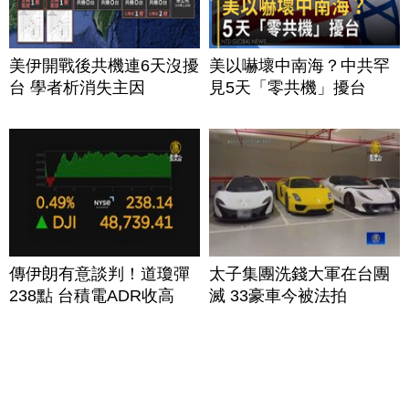
美伊開戰後共機連6天沒擾
美以嚇壞中南海？中共罕
台 學者析消失主因
見5天「零共機」擾台
傳伊朗有意談判！道瓊彈
太子集團洗錢大軍在台團
238點 台積電ADR收高
滅 33豪車今被法拍