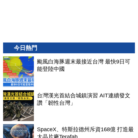
今日熱門
颱風白海豚週末最接近台灣 最快9日可
能登陸中國
台灣漢光首結合城鎮演習 AIT連續發文
讚「韌性台灣」
SpaceX、特斯拉德州斥資168億 打造最
大晶片廠Terafab