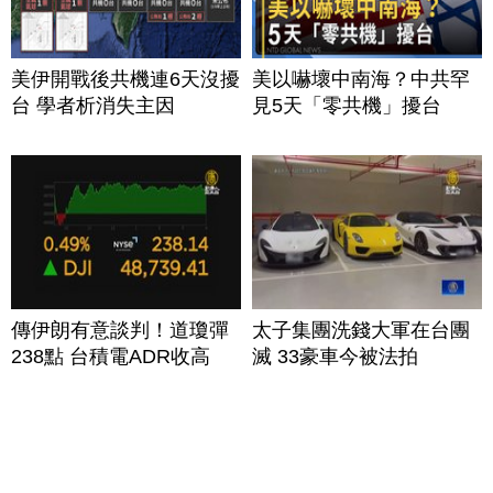
美伊開戰後共機連6天沒擾
美以嚇壞中南海？中共罕
台 學者析消失主因
見5天「零共機」擾台
傳伊朗有意談判！道瓊彈
太子集團洗錢大軍在台團
238點 台積電ADR收高
滅 33豪車今被法拍