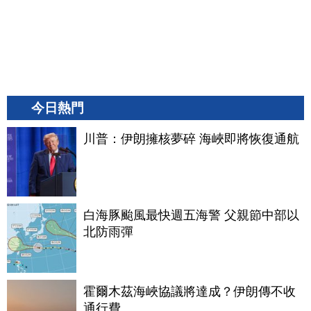
今日熱門
川普：伊朗擁核夢碎 海峽即將恢復通航
白海豚颱風最快週五海警 父親節中部以
北防雨彈
霍爾木茲海峽協議將達成？伊朗傳不收
通行費