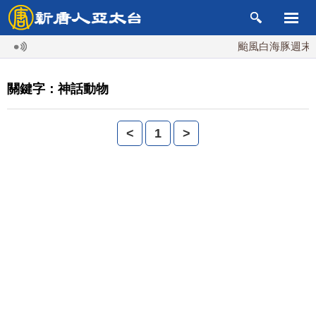
颱風白海豚週末最
關鍵字：神話動物
<
1
>