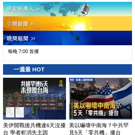
每晚 7:00 首播
一週最 HOT
美伊開戰後共機連6天沒擾
美以嚇壞中南海？中共罕
台 學者析消失主因
見5天「零共機」擾台