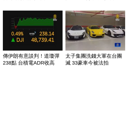
傳伊朗有意談判！道瓊彈
太子集團洗錢大軍在台團
238點 台積電ADR收高
滅 33豪車今被法拍