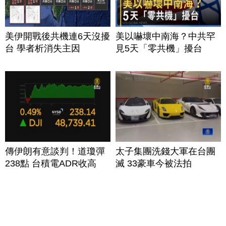
美伊開戰後共機連6天沒擾
美以嚇壞中南海？中共罕
台 學者析消失主因
見5天「零共機」擾台
傳伊朗有意談判！道瓊彈
太子集團洗錢大軍在台團
238點 台積電ADR收高
滅 33豪車今被法拍