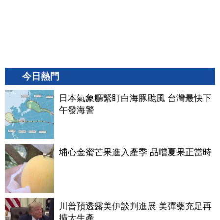
今日熱門
日本氣象廳緊盯白海豚颱風 台灣最快下
午發海警
埔心金蜜芒果進入產季 品嚐夏果正當時
川普預透露美伊談判進展 美彈藥充足再
擴大生產