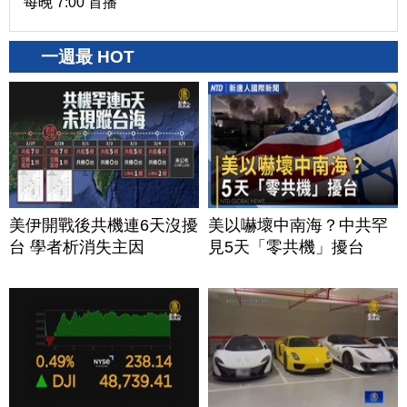
每晚 7:00 首播
一週最 HOT
美伊開戰後共機連6天沒擾
美以嚇壞中南海？中共罕
台 學者析消失主因
見5天「零共機」擾台