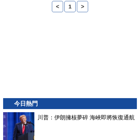
<
1
>
今日熱門
川普：伊朗擁核夢碎 海峽即將恢復通航