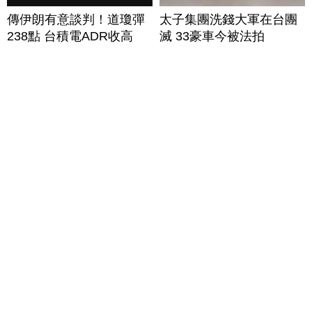
傳伊朗有意談判！道瓊彈
太子集團洗錢大軍在台團
238點 台積電ADR收高
滅 33豪車今被法拍