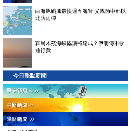
白海豚颱風最快週五海警 父親節中部以
北防雨彈
霍爾木茲海峽協議將達成？伊朗傳不收
通行費
今日整點新聞