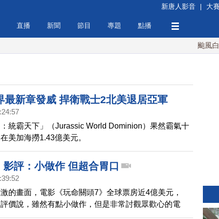
新唐人影音
|
大
直播
新聞
節目
專題
點播
颱風白海豚
界最新章發威 捍衛戰士2北美退居亞軍
:24:57
霸天下」（Jurassic World Dominion）果然霸氣十
在美加海撈1.43億美元。
 影評：小做作 但超合胃口
:39:52
激的畫面，電影《玩命關頭7》全球票房近4億美元，
》評價說，雖然有點小做作，但是非常討觀眾歡心的電