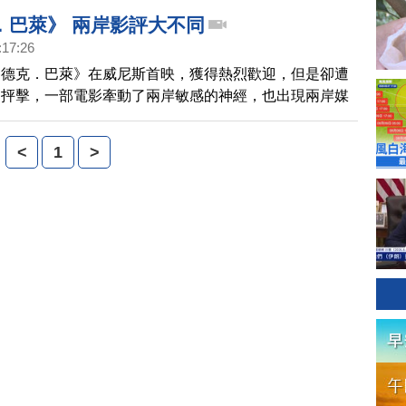
．巴萊》 兩岸影評大不同
:17:26
賽德克．巴萊》在威尼斯首映，獲得熱烈歡迎，但是卻遭
的抨擊，一部電影牽動了兩岸敏感的神經，也出現兩岸媒
影的兩極理解。
<
1
>