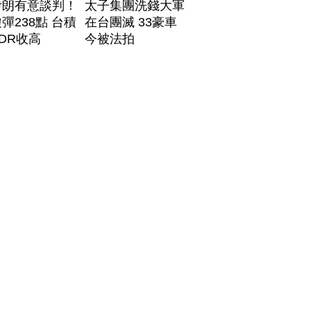
伊朗有意談判！
太子集團洗錢大軍
彈238點 台積
在台團滅 33豪車
DR收高
今被法拍