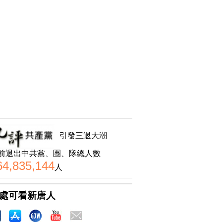
引發三退大潮
前退出中共黨、團、隊總人數
64,835,144
人
處可看新唐人