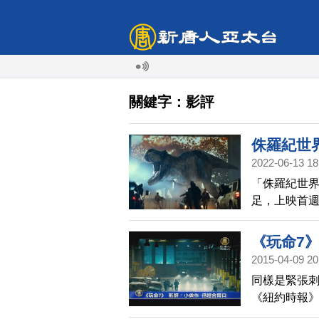
關鍵字：影評
侏羅紀世
2022-06-13 18
「侏羅紀世界：統
足，上映首週
《玩命7》
2015-04-09 20
同樣是緊張刺
《紐約時報
影。