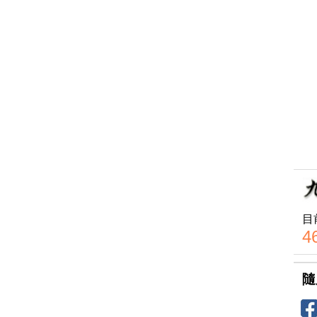
目
4
隨