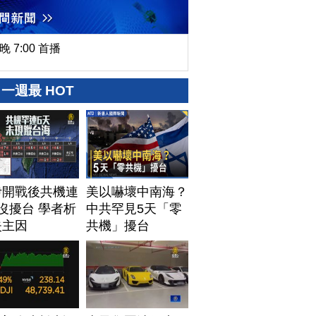
晚 7:00 首播
一週最 HOT
伊開戰後共機連
美以嚇壞中南海？
沒擾台 學者析
中共罕見5天「零
失主因
共機」擾台