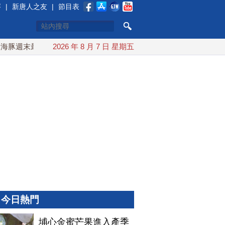
賽
|
新唐人之友
|
節目表
週末最接近台灣 最快9日可能登陸中國
2026 年 8 月 7 日 星期五
台灣漢光首結合城鎮演
今日熱門
埔心金蜜芒果進入產季