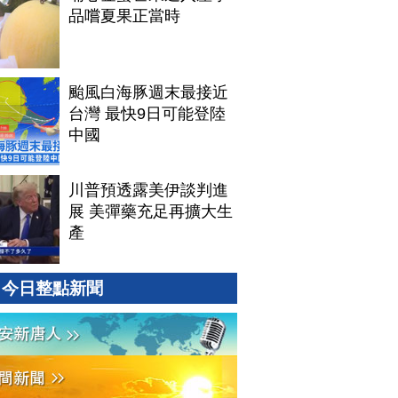
品嚐夏果正當時
颱風白海豚週末最接近
台灣 最快9日可能登陸
中國
川普預透露美伊談判進
展 美彈藥充足再擴大生
產
今日整點新聞