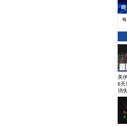
每
美
6天
消