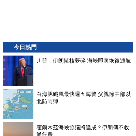
今日熱門
川普：伊朗擁核夢碎 海峽即將恢復通航
白海豚颱風最快週五海警 父親節中部以
北防雨彈
霍爾木茲海峽協議將達成？伊朗傳不收
通行費