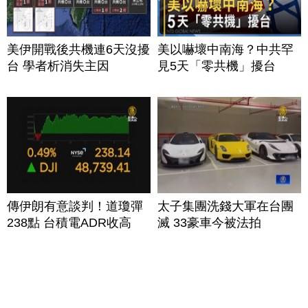
美伊開戰後共機連6天沒擾
美以嚇壞中南海？中共罕
台 學者析消失主因
見5天「零共機」擾台
傳伊朗有意談判！道瓊彈
太子集團洗錢大軍在台團
238點 台積電ADR收高
滅 33豪車今被法拍