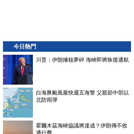
今日熱門
川普：伊朗擁核夢碎 海峽即將恢復通航
白海豚颱風最快週五海警 父親節中部以
北防雨彈
霍爾木茲海峽協議將達成？伊朗傳不收
通行費