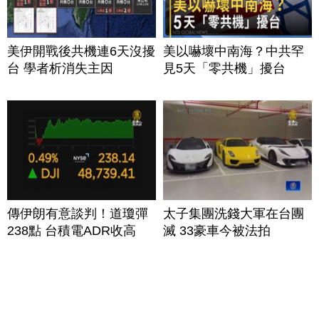
美伊開戰後共機連6天沒擾
美以嚇壞中南海？中共罕
台 學者析消失主因
見5天「零共機」擾台
傳伊朗有意談判！道瓊彈
太子集團洗錢大軍在台團
238點 台積電ADR收高
滅 33豪車今被法拍