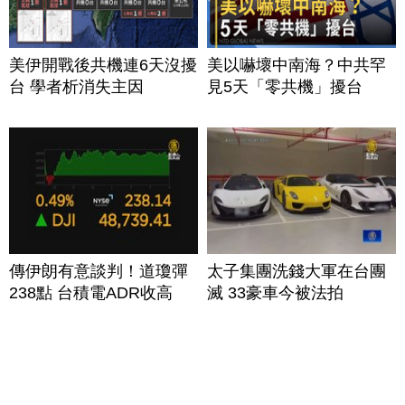
美伊開戰後共機連6天沒擾
美以嚇壞中南海？中共罕
台 學者析消失主因
見5天「零共機」擾台
傳伊朗有意談判！道瓊彈
太子集團洗錢大軍在台團
238點 台積電ADR收高
滅 33豪車今被法拍