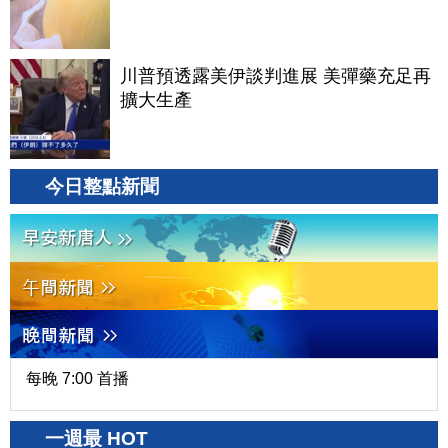
川普預透露美伊談判進展 美彈藥充足再
擴大生產
今日整點新聞
每晚 7:00 首播
一週最 HOT