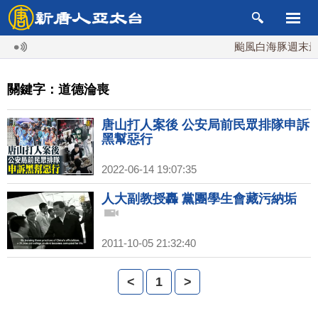
颱風白海豚週末最接
關鍵字：道德淪喪
唐山打人案後 公安局前民眾排隊申訴
黑幫惡行
2022-06-14 19:07:35
人大副教授轟 黨團學生會藏污納垢
2011-10-05 21:32:40
<
1
>