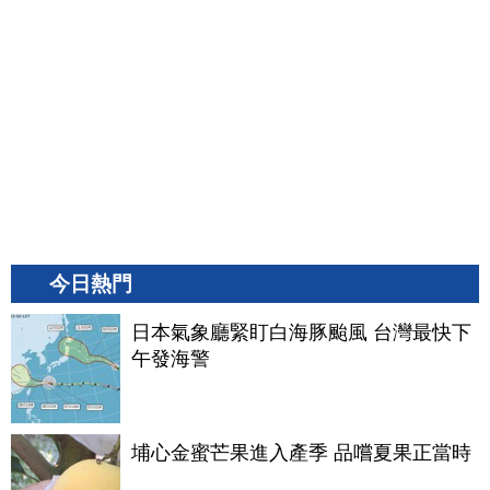
今日熱門
日本氣象廳緊盯白海豚颱風 台灣最快下
午發海警
埔心金蜜芒果進入產季 品嚐夏果正當時