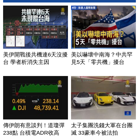
美伊開戰後共機連6天沒擾
美以嚇壞中南海？中共罕
台 學者析消失主因
見5天「零共機」擾台
傳伊朗有意談判！道瓊彈
太子集團洗錢大軍在台團
238點 台積電ADR收高
滅 33豪車今被法拍