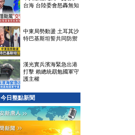
台海 台陸委會怒轟無知
中東局勢動盪 土耳其沙
特巴基斯坦誓共同防禦
漢光實兵濱海緊急出港
打擊 賴總統勗勉國軍守
護主權
今日整點新聞