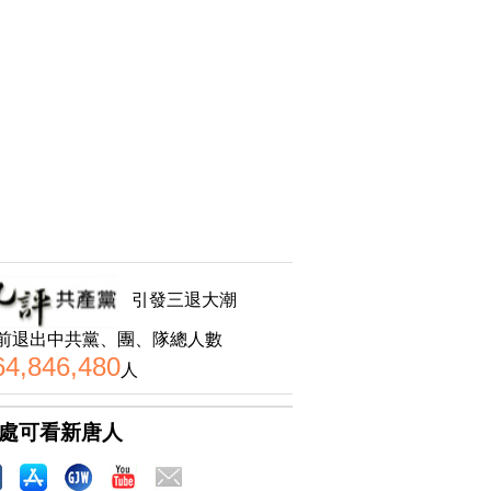
引發三退大潮
前退出中共黨、團、隊總人數
64,846,480
人
處可看新唐人