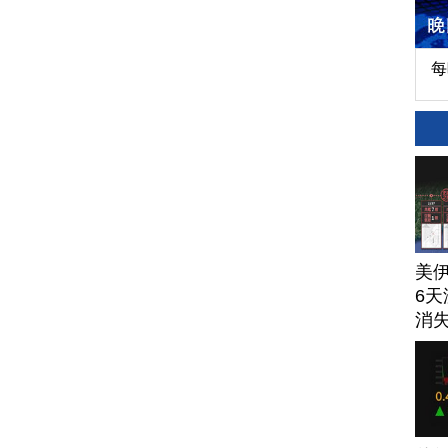
每
美
6天
消