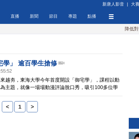
新唐人影音
|
大
直播
新聞
節目
專題
點播
降低對中稀
宅學」 逾百學生搶修
:55:52
越來越夯，東海大學今年首度開設「御宅學」，課程以動
為主題，就像一場場動漫評論脫口秀，吸引100多位學
。
<
1
>