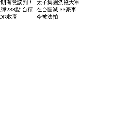
伊朗有意談判！
太子集團洗錢大軍
彈238點 台積
在台團滅 33豪車
DR收高
今被法拍