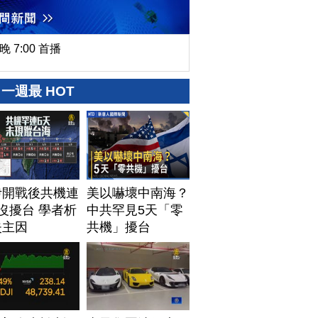
晚 7:00 首播
一週最 HOT
伊開戰後共機連
美以嚇壞中南海？
沒擾台 學者析
中共罕見5天「零
失主因
共機」擾台