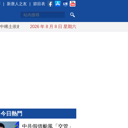
賽
|
新唐人之友
|
節目表
土依賴 川普宣布礦業投資20億美元
2026 年 8 月 8 日 星期六
中東局勢動盪 土耳其沙
今日熱門
中共假借颱風「交管」