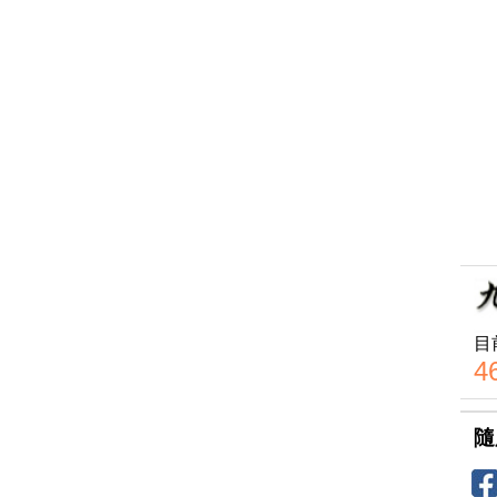
目
4
隨