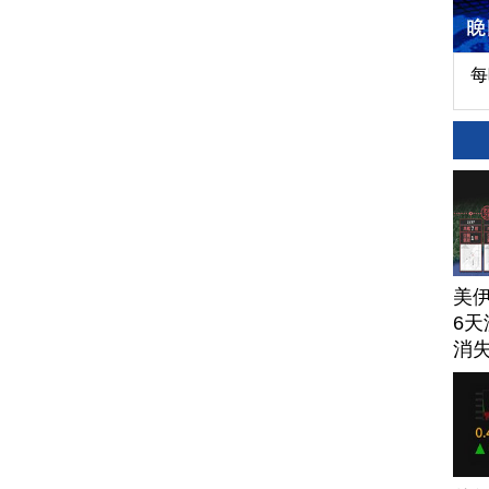
每
美
6天
消