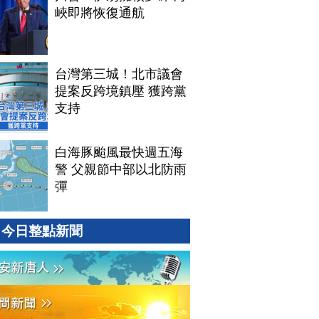
峽即將恢復通航
台灣第三城！北市議會
提案反跨境鎮壓 獲跨黨
支持
白海豚颱風最快週五海
警 父親節中部以北防雨
彈
今日整點新聞