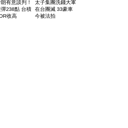
伊朗有意談判！
太子集團洗錢大軍
彈238點 台積
在台團滅 33豪車
DR收高
今被法拍