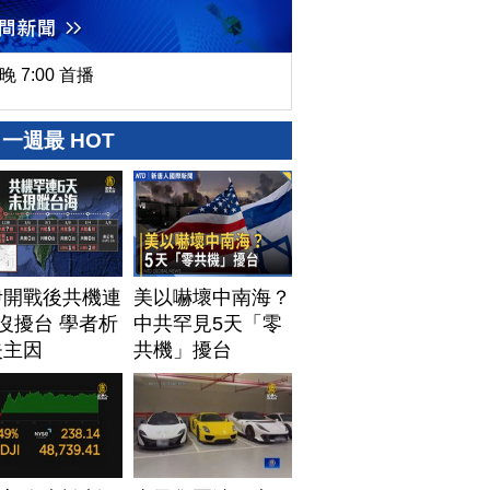
晚 7:00 首播
一週最 HOT
伊開戰後共機連
美以嚇壞中南海？
沒擾台 學者析
中共罕見5天「零
失主因
共機」擾台