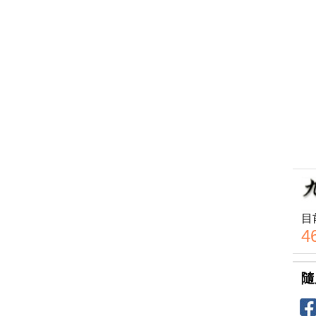
目
4
隨