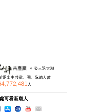
引發三退大潮
前退出中共黨、團、隊總人數
64,772,481
人
處可看新唐人