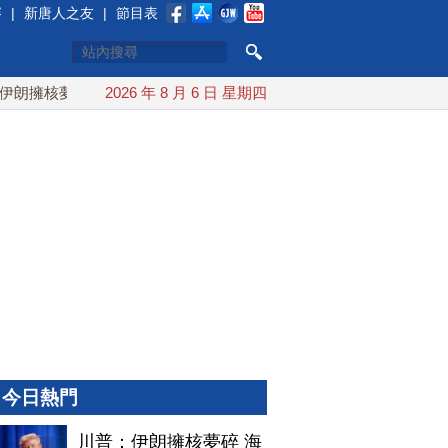
賽
|
新唐人之友
|
節目表
擁核夢碎 海峽即將恢復通航
2026 年 8 月 6 日 星期四
烏克蘭貨機旁驚現炸彈無人機 
今日熱門
川普：伊朗擁核夢碎 海