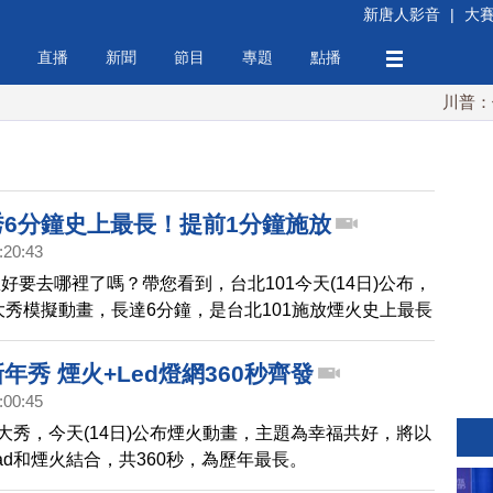
新唐人影音
|
大
直播
新聞
節目
專題
點播
川普：伊朗
秀6分鐘史上最長！提前1分鐘施放
:20:43
好要去哪裡了嗎？帶您看到，台北101今天(14日)公布，
年大秀模擬動畫，長達6分鐘，是台北101施放煙火史上最長
跨年煙火秀，將從跨年前1分鐘開始，陪民眾從2017年
。
新年秀 煙火+Led燈網360秒齊發
:00:45
年大秀，今天(14日)公布煙火動畫，主題為幸福共好，將以
Pad和煙火結合，共360秒，為歷年最長。