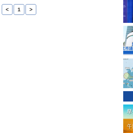
<
1
>