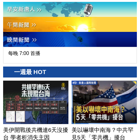
每晚 7:00 首播
一週最 HOT
美伊開戰後共機連6天沒擾
美以嚇壞中南海？中共罕
台 學者析消失主因
見5天「零共機」擾台