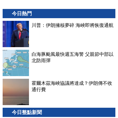
今日熱門
川普：伊朗擁核夢碎 海峽即將恢復通航
白海豚颱風最快週五海警 父親節中部以
北防雨彈
霍爾木茲海峽協議將達成？伊朗傳不收
通行費
今日整點新聞