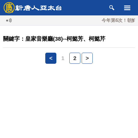
今年第6次！朝鮮發
關鍵字：皇家音樂廳(38)--柯懿芳、柯懿芹
<
1
2
>