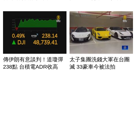
傳伊朗有意談判！道瓊彈
太子集團洗錢大軍在台團
238點 台積電ADR收高
滅 33豪車今被法拍