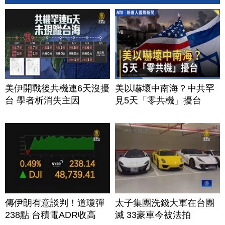
美伊開戰後共機連6天沒擾
美以嚇壞中南海？中共罕
台 學者析消失主因
見5天「零共機」擾台
傳伊朗有意談判！道瓊彈
太子集團洗錢大軍在台團
238點 台積電ADR收高
滅 33豪車今被法拍