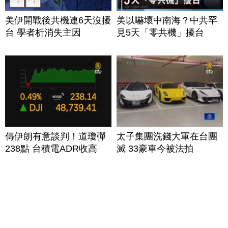
美伊開戰後共機連6天沒擾
美以嚇壞中南海？中共罕
台 學者析消失主因
見5天「零共機」擾台
傳伊朗有意談判！道瓊彈
太子集團洗錢大軍在台團
238點 台積電ADR收高
滅 33豪車今被法拍