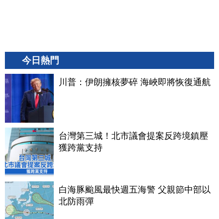
今日熱門
川普：伊朗擁核夢碎 海峽即將恢復通航
台灣第三城！北市議會提案反跨境鎮壓
獲跨黨支持
白海豚颱風最快週五海警 父親節中部以
北防雨彈