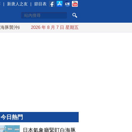
賽
|
新唐人之友
|
節目表
襲沖繩 週末最近台灣 10日登陸浙江
2026 年 8 月 7 日 星期五
川普預透露美伊談判進展
今日熱門
日本氣象廳緊盯白海豚