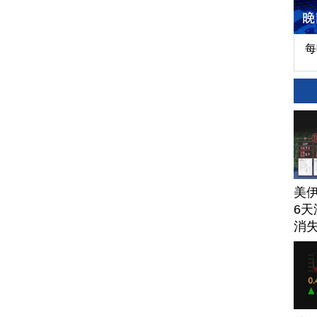
每
美
6天
消