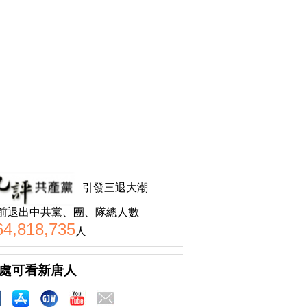
引發三退大潮
前退出中共黨、團、隊總人數
64,818,735
人
處可看新唐人