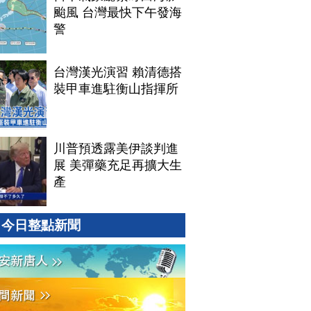
颱風 台灣最快下午發海
警
台灣漢光演習 賴清德搭
裝甲車進駐衡山指揮所
川普預透露美伊談判進
展 美彈藥充足再擴大生
產
今日整點新聞