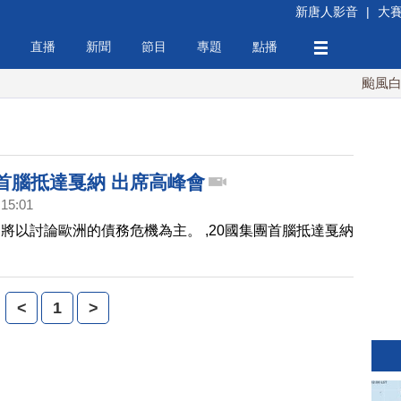
新唐人影音
|
大
直播
新聞
節目
專題
點播
颱風白海豚
團首腦抵達戛納 出席高峰會
:15:01
將以討論歐洲的債務危機為主。 ,20國集團首腦抵達戛納
<
1
>