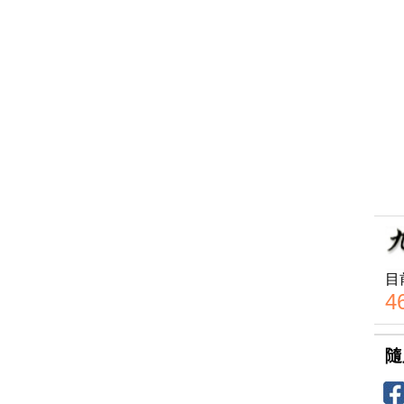
目
4
隨