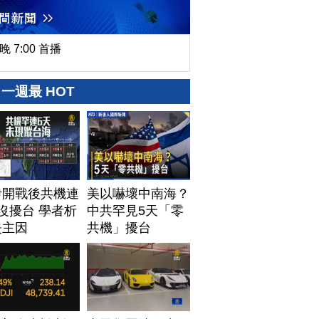
晚 7:00 首播
一週最 HOT
伊開戰後共機連
美以嚇壞中南海？
沒擾台 學者析
中共罕見5天「零
失主因
共機」擾台