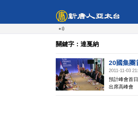
關鍵字：達戛納
20國集
2011-11-03 21
預計峰會首日
出席高峰會