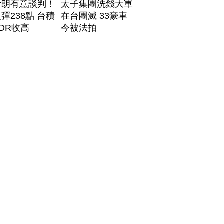
伊朗有意談判！
太子集團洗錢大軍
彈238點 台積
在台團滅 33豪車
DR收高
今被法拍