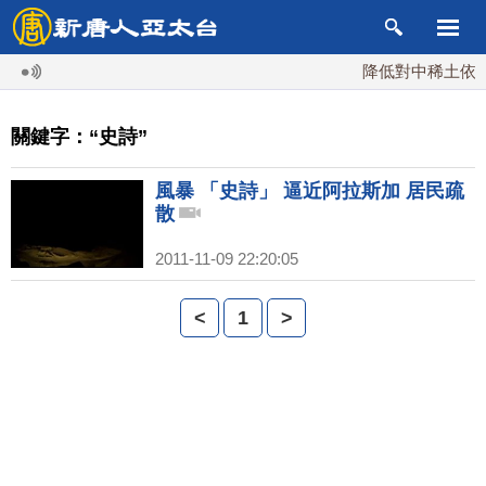
降低對中稀土依賴 
關鍵字：“史詩”
風暴 「史詩」 逼近阿拉斯加 居民疏
散
2011-11-09 22:20:05
<
1
>