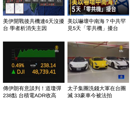
美伊開戰後共機連6天沒擾
美以嚇壞中南海？中共罕
台 學者析消失主因
見5天「零共機」擾台
傳伊朗有意談判！道瓊彈
太子集團洗錢大軍在台團
238點 台積電ADR收高
滅 33豪車今被法拍