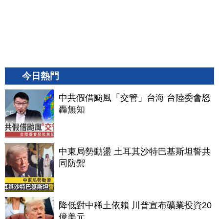
今日熱門
中共假借颱風「交管」台海 台陸委會怒
轟無知
中東局勢動盪 土耳其沙特巴基斯坦誓共
同防禦
降低對中稀土依賴 川普宣布礦業投資20
億美元