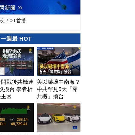
晚 7:00 首播
一週最 HOT
伊開戰後共機連
美以嚇壞中南海？
沒擾台 學者析
中共罕見5天「零
失主因
共機」擾台