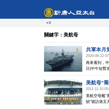
關鍵字：美航母
共軍本月
2020-06-22 07
再來看到，中
日)中午短暫
機驅離。根
空域，也是本
美航母"
群，20日現
2011-11-10 05
島附近的菲
美航空母艦"
告中共，強
頓"號訪港五