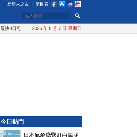
賽
|
新唐人之友
|
節目表
快9日可能登陸中國
2026 年 8 月 7 日 星期五
台灣漢光首結合城鎮演習 AIT連續發文讚
今日熱門
日本氣象廳緊盯白海豚