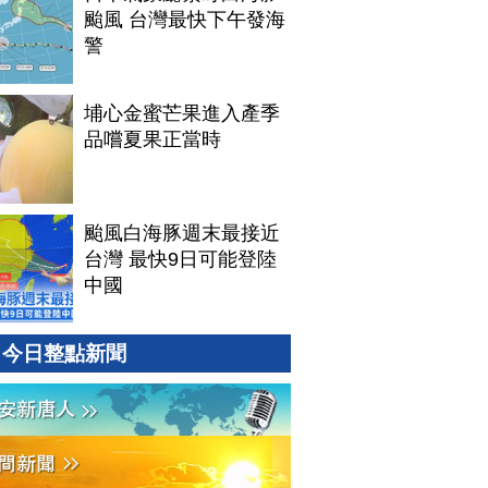
颱風 台灣最快下午發海
警
埔心金蜜芒果進入產季
品嚐夏果正當時
颱風白海豚週末最接近
台灣 最快9日可能登陸
中國
今日整點新聞