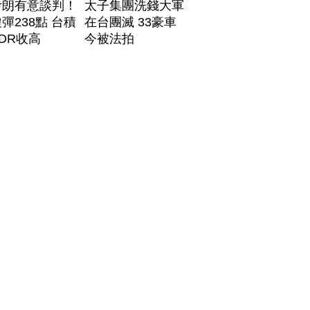
伊朗有意談判！
太子集團洗錢大軍
彈238點 台積
在台團滅 33豪車
DR收高
今被法拍