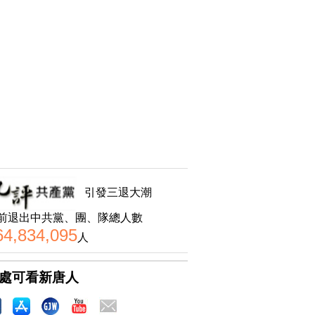
引發三退大潮
前退出中共黨、團、隊總人數
64,834,095
人
處可看新唐人