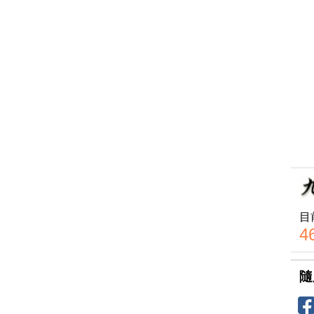
目
4
隨