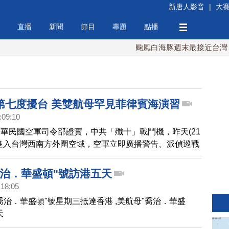
新唐人影音
|
大
直播
新聞
節目
專題
點播
颱風白海豚週末最接近台灣 最
第七度擾台 美雙航母罕見菲律賓海演習
:09:10
華民國空軍司令部證實，中共「殲十」戰鬥機，昨天(21
進入台灣西南方外圍空域，空軍立即廣播警告、派偵巡戰
據國軍公開紀錄，這是共機今年第十四度侵擾台灣的外圍
月以來第七次。值得注意的是，美軍3個航空母艦戰鬥
喬治．華盛頓"號訪港五天
身印度－太平洋海域，其中羅斯福號及尼米茲號21日在關
:18:05
律賓海水域，展開雙航母聯合演習。分析指出，此舉是警
喬治．華盛頓"號星期三抵達香港 ,美航母"喬治．華盛
調美國對亞太與印太地區，以及其盟國的承諾。
天