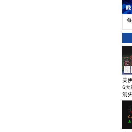
每
美
6天
消