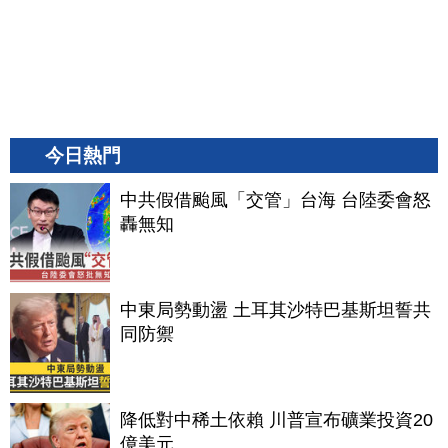
今日熱門
中共假借颱風「交管」台海 台陸委會怒
轟無知
中東局勢動盪 土耳其沙特巴基斯坦誓共
同防禦
降低對中稀土依賴 川普宣布礦業投資20
億美元